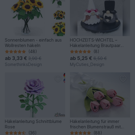
Sonnenblumen - einfach aus
HOCHZEITS-WICHTEL –
Wollresten häkeln
Häkelanleitung Brautpaar
Gnome
(48)
(8)
ab
3,33 €
ab
5,25 €
3,90 €
6,50 €
SomethinksDesign
MyCuties_Design
Häkelanleitung Schnittblume
Häkelanleitung für immer
Rose
frischen Blumenstrauß mit
Tulpen
(36)
(88)