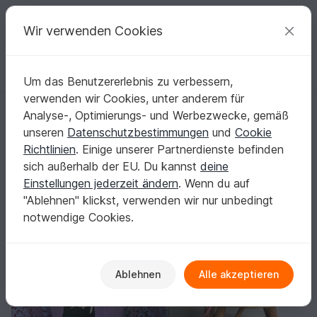
C
razy
P
atterns
Deine kreativen Ideen
Wir verwenden Cookies
Um das Benutzererlebnis zu verbessern,
Deutsch | € (EUR)
einloggen
Kostenlos registrieren
verwenden wir Cookies, unter anderem für
Petra Perles bezaubernder Blumen&Brautstrauß
Startseite
Häkeln
Haus & Deko
Blumen & Pflanzen
Analyse-, Optimierungs- und Werbezwecke, gemäß
Petra Perles bezaubernder
unseren
Datenschutzbestimmungen
und
Cookie
Blumen&Brautstrauß
Richtlinien
. Einige unserer Partnerdienste befinden
sich außerhalb der EU. Du kannst
deine
Einstellungen jederzeit ändern
. Wenn du auf
"Ablehnen" klickst, verwenden wir nur unbedingt
notwendige Cookies.
Ablehnen
Alle akzeptieren