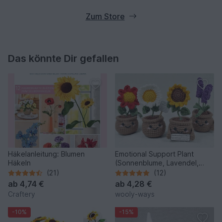
Zum Store
Das könnte Dir gefallen
Häkelanleitung: Blumen
Emotional Support Plant
Häkeln
(Sonnenblume, Lavendel,
Anemone und Margerite)
(21)
(12)
ab
4,74 €
ab
4,28 €
Craftery
wooly-ways
-10%
-15%