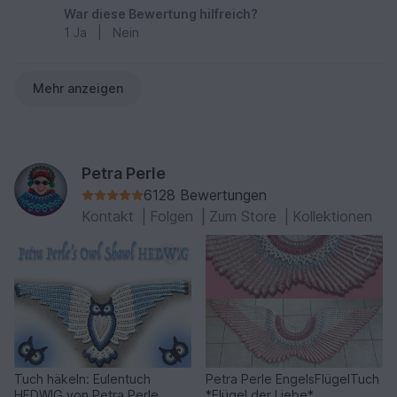
War diese Bewertung hilfreich?
1
Ja
|
Nein
Mehr anzeigen
Petra Perle
6128 Bewertungen
Kontakt
|
Folgen
|
Zum Store
|
Kollektionen
Tuch häkeln: Eulentuch
Petra Perle EngelsFlügelTuch
HEDWIG von Petra Perle
*Flügel der Liebe*