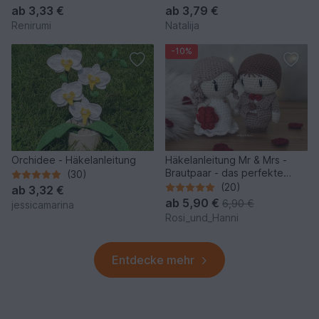
ab
3,33 €
ab
3,79 €
Renirumi
Natalija
-10%
Orchidee - Häkelanleitung
Häkelanleitung Mr & Mrs -
Brautpaar - das perfekte
(30)
Hochzeitsgeschenk
(20)
ab
3,32 €
ab
5,90 €
6,90 €
jessicamarina
Rosi_und_Hanni
Entdecke mehr