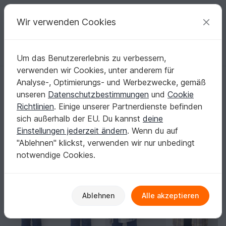
C
razy
P
atterns
Deine kreativen Ideen
Wir verwenden Cookies
Um das Benutzererlebnis zu verbessern,
Deutsch | € (EUR)
einloggen
Kostenlos registrieren
verwenden wir Cookies, unter anderem für
Woody Hemd Jacke Mantel Holzfäller Cowboy Fleecejacke Damenbl
Startseite
Nähen
Damen
Jacken & Westen
Analyse-, Optimierungs- und Werbezwecke, gemäß
Woody Hemd Jacke Mantel Holzfäller Cowboy
unseren
Datenschutzbestimmungen
und
Cookie
Fleecejacke Damenbluse
Richtlinien
. Einige unserer Partnerdienste befinden
sich außerhalb der EU. Du kannst
deine
Einstellungen jederzeit ändern
. Wenn du auf
"Ablehnen" klickst, verwenden wir nur unbedingt
notwendige Cookies.
Ablehnen
Alle akzeptieren