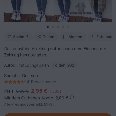
Schön
7
Teilen
Merken
Foto hoch
Du kannst die Anleitung sofort nach dem Eingang der
Zahlung herunterladen.
Autor:
FirstLoungeBerlin
Folgen
962
Sprache: Deutsch
14 Bewertungen
2,95 €
Preis:
5,90 €
(-50%)
Mit dem Guthaben-Konto: 2,80 €
Alle Preisangaben inkl. MwSt.