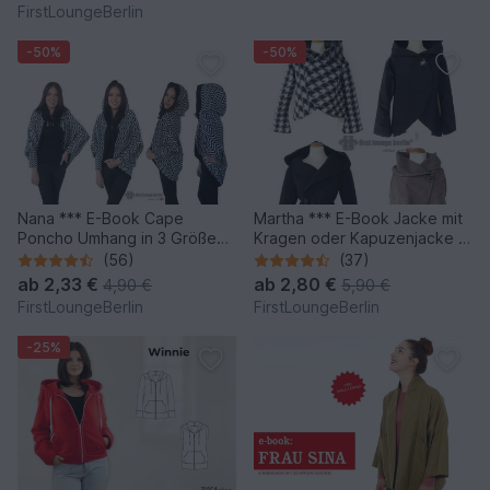
firstloungeberlin
FirstLoungeBerlin
-50%
-50%
Nana *** E-Book Cape
Martha *** E-Book Jacke mit
Poncho Umhang in 3 Größen
Kragen oder Kapuzenjacke in
XS/S bis XL/XXL Nähanleitung
5 Größen XS-XXL
(56)
(37)
mit Schnittmuster Nähen
Nähanleitung mit
ab
2,33 €
ab
2,80 €
4,90 €
5,90 €
leicht und schnell! von
Schnittmuster Design von
FirstLoungeBerlin
FirstLoungeBerlin
firstloungeberlin
firstloungeberlin
-25%