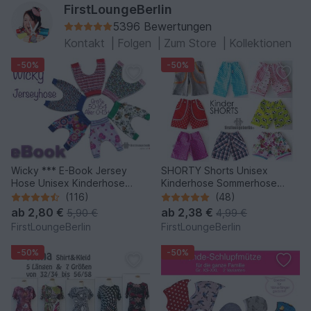
FirstLoungeBerlin
5396 Bewertungen
Kontakt
|
Folgen
|
Zum Store
|
Kollektionen
-50%
-50%
Wicky *** E-Book Jersey
SHORTY Shorts Unisex
Hose Unisex Kinderhose
Kinderhose Sommerhose
Pumphose Größe 50-164
Hose in 9 Größen 50/56 bis
(116)
(48)
Nähanleitung mit
146/152 Nähen &
ab
2,80 €
ab
2,38 €
5,90 €
4,99 €
Schnittmuster von
Schnittmuster -
FirstLoungeBerlin
FirstLoungeBerlin
firstloungeberlin
firstloungeberlin
-50%
-50%