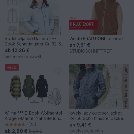
Softshelljacke Damen – E-
Weste FRAU RONI | e-book
Book Schnittmuster Gr. 32-58
ab
7,51 €
– Pablo
ab
12,26 €
STUDIOSCHNITTREIF
meineherzenswelt
-50%
Wilma *** E-Book Wollmantel
lovely lady outdoor jacket
Kragen-Mantel Nähanleitung
34-56 Schnittmuster Jacke
mit Schnittmuster in 6 Größen
Weste Mantel Softshell
(25)
ab
9,41 €
XS-XXL Design von
ab
2,80 €
lovelysewdesign
5,90 €