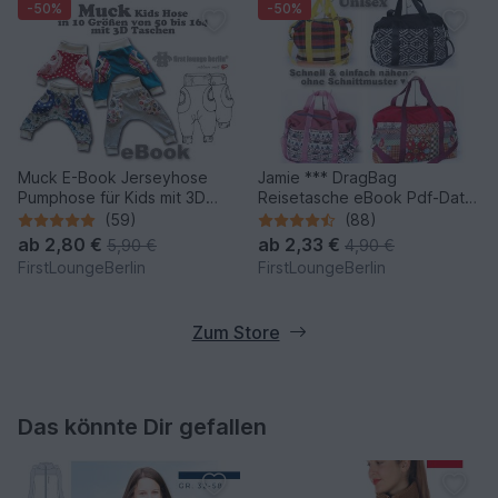
-50%
-50%
Muck E-Book Jerseyhose
Jamie *** DragBag
Pumphose für Kids mit 3D
Reisetasche eBook Pdf-Datei
Taschen Unisex in 10 Größen
Nähanleitung! Expressnähen
(59)
(88)
50/56-158/164 Nähanleitung
ohne Schnittmuster-Ausdruck
ab
2,80 €
ab
2,33 €
5,90 €
4,90 €
& Schnittmuster von
in 4 Größen S-XL
FirstLoungeBerlin
FirstLoungeBerlin
firstloungeberlin
firstloungeberlin
Zum Store
Das könnte Dir gefallen