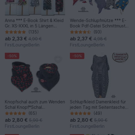
Anna *** E-Book Shirt & Kleid
Wende-Schlupfmütze *** E-
Gr. XS-XXXL in 5 Längen
Book Pdf-Datei Schnittmuster
Nähanleitung mit
und Nähanleitung für die
(135)
(93)
Schnittmuster Design von
ganze Familie in 6 Größen
ab
2,33 €
ab
2,37 €
4,90 €
4,98 €
firstloungeberlin
von firstloungeberlin
FirstLoungeBerlin
FirstLoungeBerlin
-50%
-50%
Knopfschal auch zum Wenden
Schlupfkleid Damenkleid für
Schal Knopf*Schal
jeden Tag mit Seitentaschen
Wickelschal Sommer Winter
- Sommerkleid Jerseykleid
(65)
(49)
Tunika Nähen mit nur kleinem
ab
2,80 €
ab
2,80 €
5,90 €
5,90 €
Schnitt
FirstLoungeBerlin
FirstLoungeBerlin