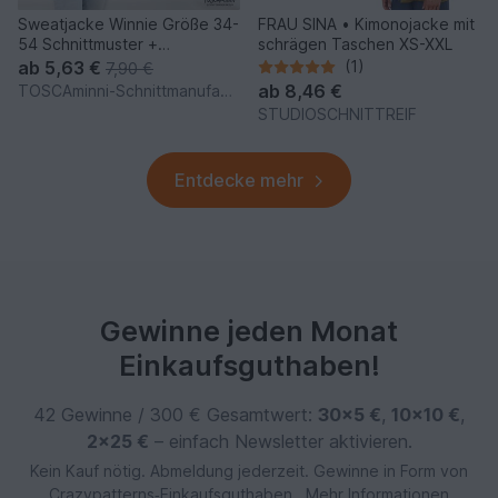
Sweatjacke Winnie Größe 34-
FRAU SINA • Kimonojacke mit
54 Schnittmuster +
schrägen Taschen XS-XXL
Nähanleitung
ab
5,63 €
(1)
7,90 €
ab
8,46 €
TOSCAminni-Schnittmanufaktur
STUDIOSCHNITTREIF
Entdecke mehr
Gewinne jeden Monat
Einkaufsguthaben!
42 Gewinne / 300 € Gesamtwert:
30×5 €
,
10×10 €
,
2×25 €
– einfach Newsletter aktivieren.
Kein Kauf nötig. Abmeldung jederzeit. Gewinne in Form von
Crazypatterns‑Einkaufsguthaben.
Mehr Informationen