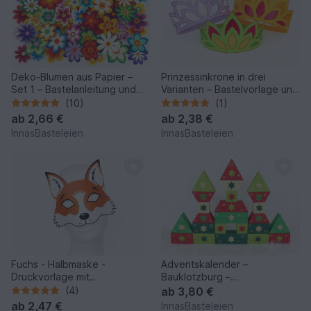
Deko-Blumen aus Papier –
Prinzessinkrone in drei
Set 1 – Bastelanleitung und
Varianten – Bastelvorlage und
Vorlagen
Anleitung
(10)
(1)
ab
2,66 €
ab
2,38 €
InnasBasteleien
InnasBasteleien
Fuchs - Halbmaske -
Adventskalender –
Druckvorlage mit
Bauklotzburg –
Kurzanleitung
Bastelvorlagen und Anleitung
(4)
ab
3,80 €
ab
2,47 €
InnasBasteleien