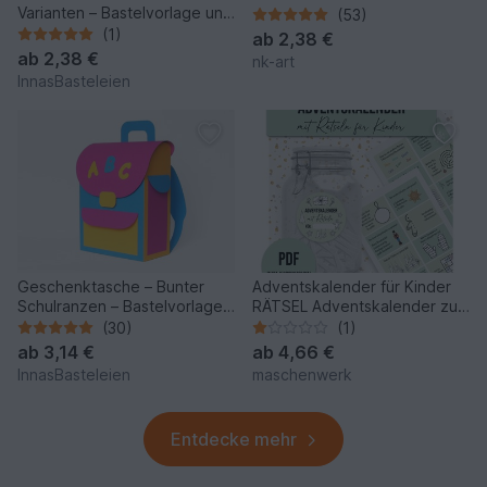
Varianten – Bastelvorlage und
(53)
Anleitung
(1)
ab
2,38 €
ab
2,38 €
nk-art
InnasBasteleien
Geschenktasche – Bunter
Adventskalender für Kinder
Schulranzen – Bastelvorlagen
RÄTSEL Adventskalender zum
mit Anleitung
Ausdrucken
(30)
(1)
ab
3,14 €
ab
4,66 €
InnasBasteleien
maschenwerk
Entdecke mehr