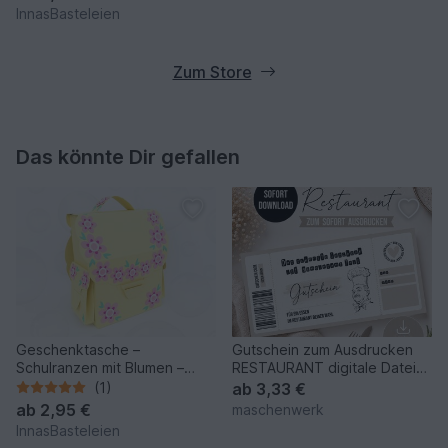
InnasBasteleien
Zum Store
Das könnte Dir gefallen
Geschenktasche –
Gutschein zum Ausdrucken
Schulranzen mit Blumen –
RESTAURANT digitale Datei
Bastelanleitung und Vorlagen
DOWNLOAD Gutschein
(1)
ab
3,33 €
ab
2,95 €
maschenwerk
InnasBasteleien