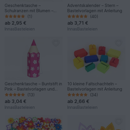
Geschenktasche –
Adventskalender – Stern –
Schulranzen mit Blumen –
Bastelvorlagen mit Anleitung
Bastelanleitung und Vorlagen
(1)
(40)
ab
2,95 €
ab
3,71 €
InnasBasteleien
InnasBasteleien
Geschenktasche – Buntstift in
10 kleine Faltschachteln –
Pink – Bastelvorlagen und
Bastelvorlagen mit Anleitung
Anleitung
(13)
(34)
ab
3,04 €
ab
2,66 €
InnasBasteleien
InnasBasteleien