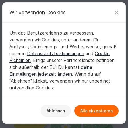
C
razy
P
atterns
Deine kreativen Ideen
Wir verwenden Cookies
Um das Benutzererlebnis zu verbessern,
Deutsch | € (EUR)
einloggen
Kostenlos registrieren
verwenden wir Cookies, unter anderem für
Explosionsbox – Erdbeere – Bastelvorlagen und Anleitung
Startseite
Basteln
Basteln mit Papier
Analyse-, Optimierungs- und Werbezwecke, gemäß
Geschenkverpackung
unseren
Datenschutzbestimmungen
und
Cookie
Explosionsbox – Erdbeere – Bastelvorlagen
Richtlinien
. Einige unserer Partnerdienste befinden
und Anleitung
sich außerhalb der EU. Du kannst
deine
Einstellungen jederzeit ändern
. Wenn du auf
"Ablehnen" klickst, verwenden wir nur unbedingt
notwendige Cookies.
Ablehnen
Alle akzeptieren