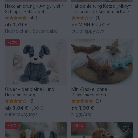
Häkelanleitung / Amigurumi /
Häkelanleitung Katze „Misty“
Schlappi Schlappohr
– kuschelige Amigurumi Katze
aus Chenillegarn
(43)
(1)
ab
3,79 €
ab
2,66 €
4,00 €
Haekelei-mit-Spass-dabei
cuttehappytoys
-20%
Oliver – der kleine Hund |
Mini-Dackel ohne
Häkelanleitung
Zusammennähen -
Häkelanleitung von NiggyArts
(6)
(3)
ab
3,04 €
ab
1,99 €
4,00 €
cuttehappytoys
NiggyArts
-10%
-30%