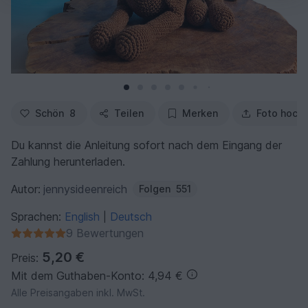
Schön
8
Teilen
Merken
Foto hoch
Du kannst die Anleitung sofort nach dem Eingang der
Zahlung herunterladen.
Autor:
jennysideenreich
Folgen
551
Sprachen:
English
Deutsch
|
9 Bewertungen
5,20 €
Preis:
Mit dem Guthaben-Konto: 4,94 €
Alle Preisangaben inkl. MwSt.