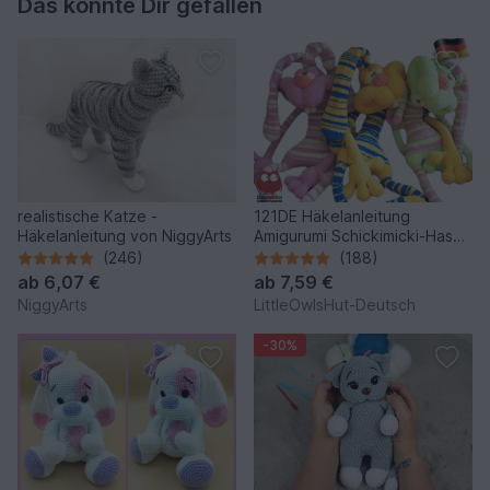
Das könnte Dir gefallen
realistische Katze -
121DE Häkelanleitung
Häkelanleitung von NiggyArts
Amigurumi Schickimicki-Hase
- PDF Pertseva CP
(246)
(188)
ab
6,07 €
ab
7,59 €
NiggyArts
LittleOwlsHut-Deutsch
-30%