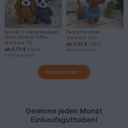
Sparset: 2 Häkelanleitungen
Dackel Hündchen
Hunde Oliver & Toffee
(50)
(Amigurumi PDF)
(3)
ab
5,25 €
7,90 €
ab
4,70 €
5,50 €
MommyPatterns
cuttehappytoys
Entdecke mehr
Gewinne jeden Monat
Einkaufsguthaben!