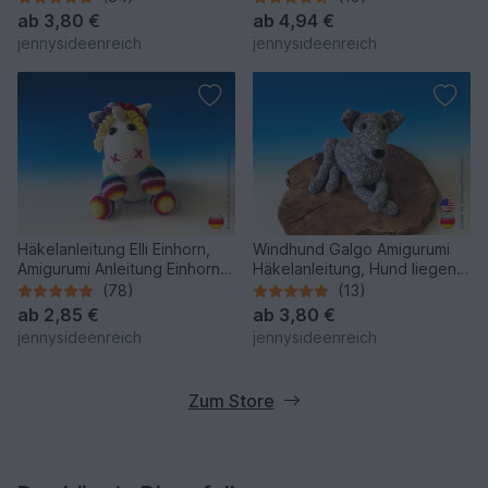
ab
3,80 €
ab
4,94 €
jennysideenreich
jennysideenreich
Häkelanleitung Elli Einhorn,
Windhund Galgo Amigurumi
Amigurumi Anleitung Einhorn
Häkelanleitung, Hund liegend
häkeln
häkeln, Anleitung für einen
(78)
(13)
Greyhound von
ab
2,85 €
ab
3,80 €
jennysideenreich
jennysideenreich
jennysideenreich
Zum Store