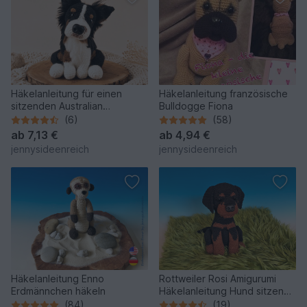
Häkelanleitung für einen
Häkelanleitung französische
sitzenden Australian
Bulldogge Fiona
Shepherd Amigurumi Hund
(6)
(58)
ab
7,13 €
ab
4,94 €
jennysideenreich
jennysideenreich
Häkelanleitung Enno
Rottweiler Rosi Amigurumi
Erdmännchen häkeln
Häkelanleitung Hund sitzend
häkeln
(84)
(19)