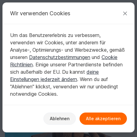
C
razy
P
atterns
Deine kreativen Ideen
Wir verwenden Cookies
Um das Benutzererlebnis zu verbessern,
Deutsch | € (EUR)
einloggen
Kostenlos registrieren
verwenden wir Cookies, unter anderem für
Schweißhund, bayrischer Gebirgsschweißhund, Jagdhund liegend bra
Startseite
Häkeln
Amigurumi
Hunde & Katzen
Analyse-, Optimierungs- und Werbezwecke, gemäß
Schweißhund, bayrischer
unseren
Datenschutzbestimmungen
und
Cookie
Gebirgsschweißhund, Jagdhund liegend
Richtlinien
. Einige unserer Partnerdienste befinden
braun Häkelanleitung
sich außerhalb der EU. Du kannst
deine
Einstellungen jederzeit ändern
. Wenn du auf
"Ablehnen" klickst, verwenden wir nur unbedingt
notwendige Cookies.
Ablehnen
Alle akzeptieren