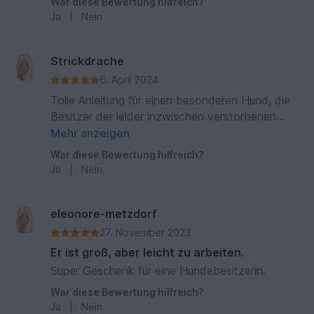
War diese Bewertung hilfreich?
Ja
|
Nein
Strickdrache
6. April 2024
Tolle Anleitung für einen besonderen Hund, die
Besitzer der leider inzwischen verstorbenen
"Sissy" haben sich sehr gefreut, war wieder ein
Mehr anzeigen
schönes Erlebnis den Hund entstehen zu lassen
War diese Bewertung hilfreich?
Ja
|
Nein
eleonore-metzdorf
27. November 2023
Er ist groß, aber leicht zu arbeiten.
Super Geschenk für eine Hundebesitzerin.
War diese Bewertung hilfreich?
Ja
|
Nein