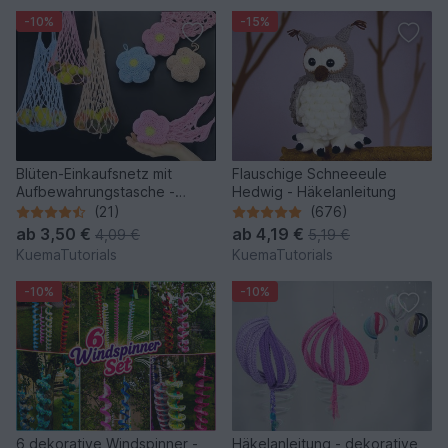
-10%
-15%
Blüten-Einkaufsnetz mit
Flauschige Schneeeule
Aufbewahrungstasche -
Hedwig - Häkelanleitung
Häkelanleitung
(21)
(676)
ab
3,50 €
ab
4,19 €
4,09 €
5,19 €
KuemaTutorials
KuemaTutorials
-10%
-10%
6 dekorative Windspinner -
Häkelanleitung - dekorative