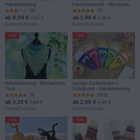
Häkelanleitung
Fächermuschel – Windspiel
für Balkon & Garten
(5)
(1)
ab
6,06 €
ab
2,98 €
7,09 €
3,49 €
KuemaTutorials
KuemaTutorials
-10%
-10%
Häkelanleitung - Blattspitzen
Lustige Zuckertüten /
Tuch
Schultüten - Häkelanleitung
(1)
(105)
ab
3,33 €
ab
2,98 €
3,89 €
3,49 €
KuemaTutorials
KuemaTutorials
-15%
-10%