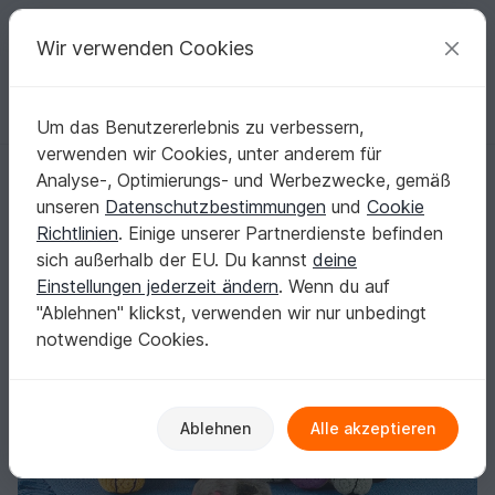
C
razy
P
atterns
Deine kreativen Ideen
Wir verwenden Cookies
Um das Benutzererlebnis zu verbessern,
Deutsch | € (EUR)
einloggen
Kostenlos registrieren
verwenden wir Cookies, unter anderem für
Flauschige Miezekatzen - Häkelanleitung
Startseite
Häkeln
Amigurumi
Hunde & Katzen
Analyse-, Optimierungs- und Werbezwecke, gemäß
Flauschige Miezekatzen - Häkelanleitung
unseren
Datenschutzbestimmungen
und
Cookie
Richtlinien
. Einige unserer Partnerdienste befinden
sich außerhalb der EU. Du kannst
deine
Einstellungen jederzeit ändern
. Wenn du auf
"Ablehnen" klickst, verwenden wir nur unbedingt
notwendige Cookies.
Ablehnen
Alle akzeptieren