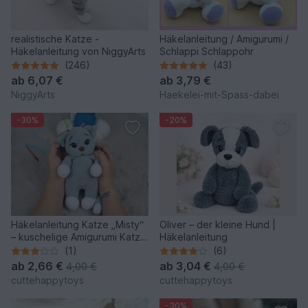
realistische Katze -
Häkelanleitung / Amigurumi /
Häkelanleitung von NiggyArts
Schlappi Schlappohr
(246)
(43)
ab
6,07 €
ab
3,79 €
NiggyArts
Haekelei-mit-Spass-dabei
-30%
-20%
Häkelanleitung Katze „Misty“
Oliver – der kleine Hund |
– kuschelige Amigurumi Katze
Häkelanleitung
aus Chenillegarn
(1)
(6)
ab
2,66 €
ab
3,04 €
4,00 €
4,00 €
cuttehappytoys
cuttehappytoys
-30%