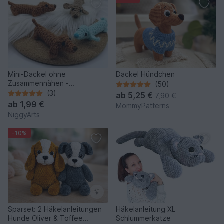
Mini-Dackel ohne
Dackel Hündchen
Zusammennähen -
(50)
Häkelanleitung von NiggyArts
(3)
ab
5,25 €
7,90 €
ab
1,99 €
MommyPatterns
NiggyArts
-10%
Sparset: 2 Häkelanleitungen
Häkelanleitung XL
Hunde Oliver & Toffee
Schlummerkatze