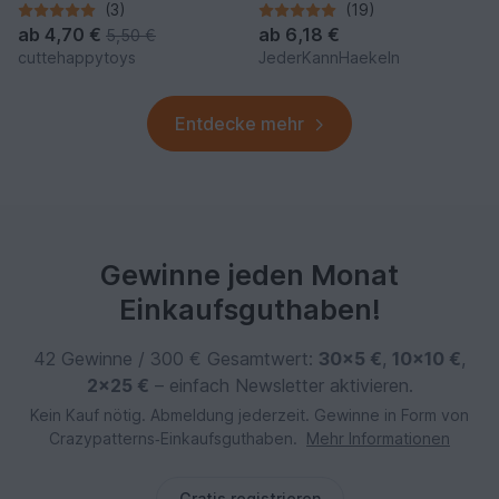
(Amigurumi PDF)
(3)
(19)
ab
4,70 €
ab
6,18 €
5,50 €
cuttehappytoys
JederKannHaekeln
Entdecke mehr
Gewinne jeden Monat
Einkaufsguthaben!
42 Gewinne / 300 € Gesamtwert:
30×5 €
,
10×10 €
,
2×25 €
– einfach Newsletter aktivieren.
Kein Kauf nötig. Abmeldung jederzeit. Gewinne in Form von
Crazypatterns‑Einkaufsguthaben.
Mehr Informationen
Gratis registrieren