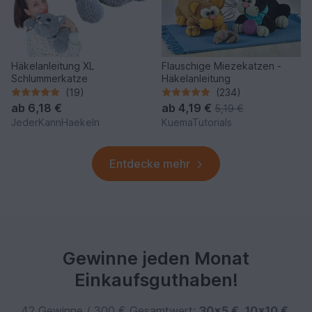
Häkelanleitung XL
Flauschige Miezekatzen -
Schlummerkatze
Häkelanleitung
(19)
(234)
ab
6,18 €
ab
4,19 €
5,19 €
JederKannHaekeln
KuemaTutorials
Entdecke mehr
Gewinne jeden Monat
Einkaufsguthaben!
42 Gewinne / 300 € Gesamtwert:
30×5 €
,
10×10 €
,