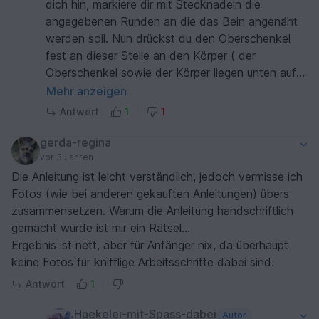
dich hin, markiere dir mit Stecknadeln die
angegebenen Runden an die das Bein angenäht
werden soll. Nun drückst du den Oberschenkel
fest an dieser Stelle an den Körper ( der
Oberschenkel sowie der Körper liegen unten auf
selber Höhe) nun stecke dir einmal das Bein fest
Mehr anzeigen
und ebenfalls auf der anderen Seite. Nun schaue
Antwort
1
1
ob die Wangen am Kopf ( wenn du eine Linie
zeichnen würdest) zwischen den Beinen liegen .
gerda-regina
Evtl. nochmal korrigieren bis die Beine an der
vor 3 Jahren
gewünschten Position sind. Gut andrücken und in
Die Anleitung ist leicht verständlich, jedoch vermisse ich
dieser Position annähen. Ist wenn man es noch
Fotos (wie bei anderen gekauften Anleitungen) übers
nicht gemacht hat vielleicht etwas schwierig.
zusammensetzen. Warum die Anleitung handschriftlich
gemacht wurde ist mir ein Rätsel...
Ergebnis ist nett, aber für Anfänger nix, da überhaupt
keine Fotos für knifflige Arbeitsschritte dabei sind.
Antwort
1
Haekelei-mit-Spass-dabei
Autor