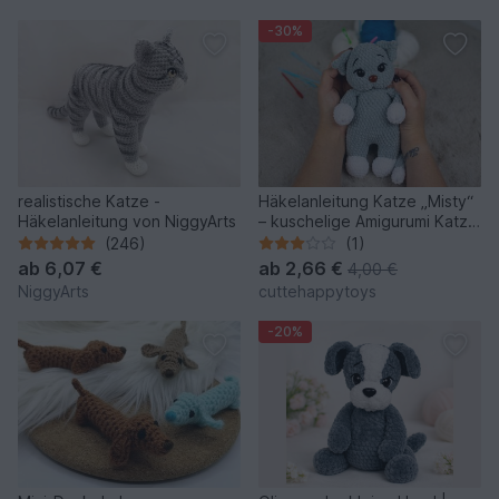
-30%
realistische Katze -
Häkelanleitung Katze „Misty“
Häkelanleitung von NiggyArts
– kuschelige Amigurumi Katze
aus Chenillegarn
(246)
(1)
ab
6,07 €
ab
2,66 €
4,00 €
NiggyArts
cuttehappytoys
-20%