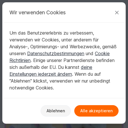
C
razy
P
atterns
Deine kreativen Ideen
Wir verwenden Cookies
Um das Benutzererlebnis zu verbessern,
Deutsch | € (EUR)
einloggen
Kostenlos registrieren
verwenden wir Cookies, unter anderem für
Häkelanleitung / Amigurumi / Schlappi Schlappohr
Startseite
Häkeln
Amigurumi
Hunde & Katzen
Analyse-, Optimierungs- und Werbezwecke, gemäß
Häkelanleitung / Amigurumi / Schlappi
unseren
Datenschutzbestimmungen
und
Cookie
Schlappohr
Richtlinien
. Einige unserer Partnerdienste befinden
sich außerhalb der EU. Du kannst
deine
Einstellungen jederzeit ändern
. Wenn du auf
"Ablehnen" klickst, verwenden wir nur unbedingt
notwendige Cookies.
Ablehnen
Alle akzeptieren