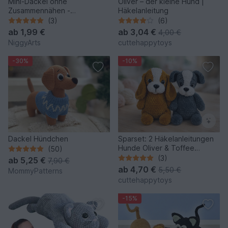
Mini-Dackel ohne
Oliver – der kleine Hund |
Zusammennähen -
Häkelanleitung
Häkelanleitung von NiggyArts
(3)
(6)
ab
1,99 €
ab
3,04 €
4,00 €
NiggyArts
cuttehappytoys
-30%
-10%
Dackel Hündchen
Sparset: 2 Häkelanleitungen
Hunde Oliver & Toffee
(50)
(Amigurumi PDF)
(3)
ab
5,25 €
7,90 €
ab
4,70 €
5,50 €
MommyPatterns
cuttehappytoys
-15%