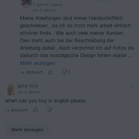
gerda-regina
vor 3 Jahren
Meine Anleitungen sind immer Handschriftlich
geschrieben , da ich es trotz mehr arbeit einfach
schöner finde . Wie auch viele meiner Kunden.
Dies steht auch bei der Beschreibung der
Anleitung dabei . Auch verzichtet ich auf Fotos da
dadurch das nostalgische Design fehlen würde .
Knifflige stellen werden durch Zeichnungen
Mehr anzeigen
ersetzt sodass es eigentlich kein Problem sein
Antwort
1
sollte nach der Anleitung häkeln. Wenn du sonst
nur mit Fotos häkelst war es bestimmt
gina-hoy
ungewohnt aber ich denke du konntest trotzdem
vor 4 Jahren
nach der Anleitung arbeiten und hast das
when can you buy in english please
Amigurumi auch fertig erstellt. LG Petra Klein
Antwort
Mehr anzeigen