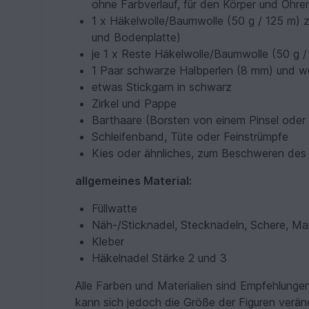
ohne Farbverlauf, für den Körper und Ohre
1 x Häkelwolle/Baumwolle (50 g / 125 m) z
und Bodenplatte)
je 1 x Reste Häkelwolle/Baumwolle (50 g 
1 Paar schwarze Halbperlen (8 mm) und wei
etwas Stickgarn in schwarz
Zirkel und Pappe
Barthaare (Borsten von einem Pinsel oder
Schleifenband, Tüte oder Feinstrümpfe
Kies oder ähnliches, zum Beschweren des
allgemeines Material:
Füllwatte
Näh-/Sticknadel, Stecknadeln, Schere, Ma
Kleber
Häkelnadel Stärke 2 und 3
Alle Farben und Materialien sind Empfehlung
kann sich jedoch die Größe der Figuren verän