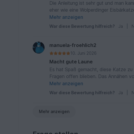
Die Anleitung ist sehr gut und man kan
eher wie eine Wolperdinger Eisbärkatz
Besonderes.
Mehr anzeigen
War diese Bewertung hilfreich?
Ja
|
N
manuela-froehlich2
10. Juni 2026
Macht gute Laune
Es hat Spaß gemacht, diese Katze zu hä
Fragen offen blieben. Das Annähen von
Schnurrhaare habe ich einen Nylonfad
Mehr anzeigen
War diese Bewertung hilfreich?
Ja
|
N
Mehr anzeigen