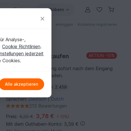
Stöbern
ungen
Anleitungen mit Rabatt
einloggen
Kostenlos registrieren
ür Analyse-,
d
Cookie Richtlinien
.
nstellungen jederzeit
Häkelanleitung kaufen
AKTION
-10%
e Cookies.
Du kannst die Anleitung sofort nach dem Eingang
der Zahlung herunterladen.
Alle akzeptieren
Autor:
rimajas
Folgen
2.459
Sprachen:
Deutsch
Dutch
|
213 Bewertungen
3,78 €
Preis:
4,20 €
(-10%)
Mit dem Guthaben-Konto: 3,59 €