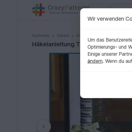
C
razy
P
atterns
Deine kreativen Ideen
Wir verwenden Co
Häkelanleitung Türstopper Katze
Startseite
Häkeln
Amigurumi
Hunde & Katzen
Um das Benutzererle
Häkelanleitung Türstopper Katze
Optimierungs- und 
Einige unserer Part
ändern
. Wenn du auf