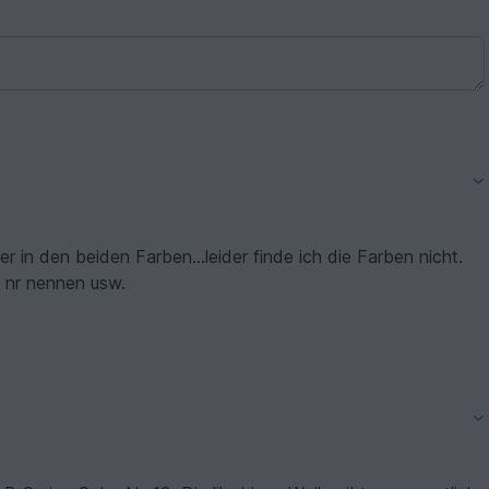
 in den beiden Farben...leider finde ich die Farben nicht.
Können sie mir bitte helfen und mir die genaue nr nennen usw.