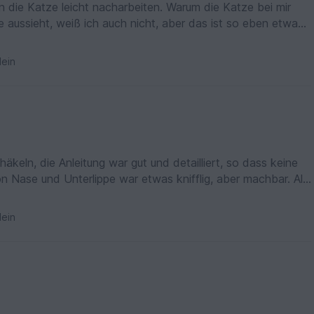
n die Katze leicht nacharbeiten. Warum die Katze bei mir
e aussieht, weiß ich auch nicht, aber das ist so eben etwas
ein
keln, die Anleitung war gut und detailliert, so dass keine
 Nase und Unterlippe war etwas knifflig, aber machbar. Als
en genommen, auf die Augenbrauen habe ich verzichtet.
ein