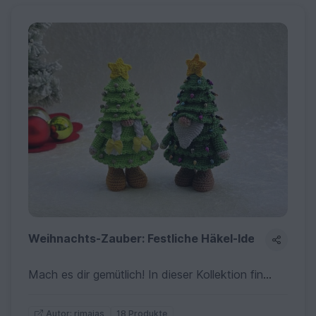
Weihnachts-Zauber: Festliche Häkel-Ideen für die 
Mach es dir gemütlich! In dieser Kollektion findest du meine schönsten Anleitungen für das Weihnachtsfest. Von festlichem Baumschmuck über süße Anhänger bis hin zu originellen Deko-Ideen – hier ist für jeden Geschmack etwas dabei. Perfekt zum Verschenken oder um dein eigenes Zuhause weihnachtlich zu schmücken!
18 Produkte
Autor: rimajas