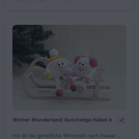
Winter-Wunderland: Kuschelige Häkel-Ideen für ka
Hol dir die gemütliche Winterzeit nach Hause! Entdecke meine Anleitungen für frostige Schneemänner, verträumte Winterlandschaften und winterliche Deko-Figuren. Perfekt für ein stimmungsvolles Zuhause oder als liebevolles Geschenk in der kalten Jahreszeit.