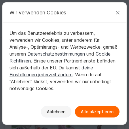
C
razy
P
atterns
Deine kreativen Ideen
Wir verwenden Cookies
Um das Benutzererlebnis zu verbessern,
Deutsch | € (EUR)
einloggen
Kostenlos registrieren
verwenden wir Cookies, unter anderem für
rimajas
Analyse-, Optimierungs- und Werbezwecke, gemäß
Verifiziert
Elite Autor
107k
unseren
Datenschutzbestimmungen
und
Cookie
Richtlinien
. Einige unserer Partnerdienste befinden
4909 Bewertungen
sich außerhalb der EU. Du kannst
deine
Kontakt
|
Folgen
|
Zum Store
|
Kollektionen
Einstellungen jederzeit ändern
. Wenn du auf
"Ablehnen" klickst, verwenden wir nur unbedingt
notwendige Cookies.
Ablehnen
Alle akzeptieren