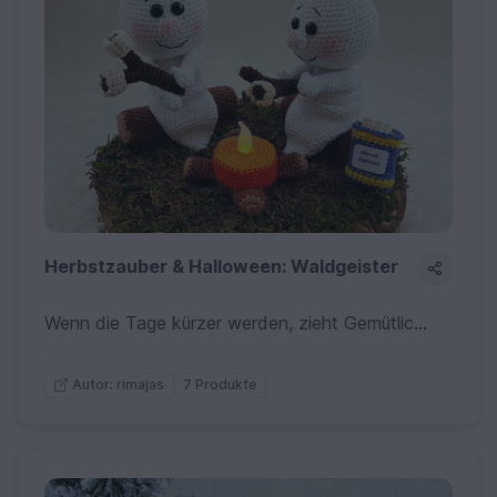
Herbstzauber & Halloween: Waldgeister & schauri
Wenn die Tage kürzer werden, zieht Gemütlichkeit ein! Entdecke meine herbstlichen Häkelanleitungen – von urigen Waldwichteln über kleine Lagerfeuer-Gespenster bis hin zu originellen Deko-Ideen. Perfekt für eine stimmungsvolle Atmosphäre oder als originelles Mitbringsel in der bunten Jahreszeit!
7 Produkte
Autor: rimajas