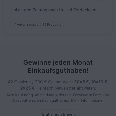
Hol dir den Frühling nach Hause! Entdecke meine kunterbunten Anleitungen für süße Osterhasen, freche Küken und praktische Deko-Ideen wie Eierbecher oder Pralinenhüllen. Perfekt, um dein Zuhause aufzufrischen oder bunte Ostergrüße zu verschenken!
15 Produkte
Autor: rimajas
Gewinne jeden Monat
Einkaufsguthaben!
42 Gewinne / 300 € Gesamtwert:
30×5 €
,
10×10 €
,
2×25 €
– einfach Newsletter aktivieren.
Kein Kauf nötig. Abmeldung jederzeit. Gewinne in Form von
Crazypatterns‑Einkaufsguthaben.
Mehr Informationen
Gratis registrieren