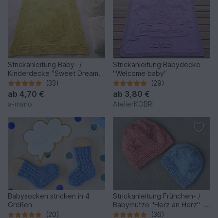
Strickanleitung Baby- /
Strickanleitung Babydecke
Kinderdecke "Sweet Dreams"
"Welcome baby"
- einfach
(33)
(29)
ab
4,70 €
ab
3,80 €
a-mano
AtelierKOBRI
Babysocken stricken in 4
Strickanleitung Frühchen- /
Größen
Babymütze "Herz an Herz" -
einfach
(20)
(36)