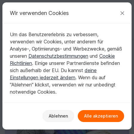
C
razy
P
atterns
Deine kreativen Ideen
Wir verwenden Cookies
Um das Benutzererlebnis zu verbessern,
Deutsch | € (EUR)
einloggen
Kostenlos registrieren
verwenden wir Cookies, unter anderem für
Kitty Langbein, Strickanleitung
Startseite
Stricken
Festlichkeiten
Geburt
Analyse-, Optimierungs- und Werbezwecke, gemäß
Kitty Langbein, Strickanleitung
unseren
Datenschutzbestimmungen
und
Cookie
Richtlinien
. Einige unserer Partnerdienste befinden
sich außerhalb der EU. Du kannst
deine
Einstellungen jederzeit ändern
. Wenn du auf
"Ablehnen" klickst, verwenden wir nur unbedingt
notwendige Cookies.
Ablehnen
Alle akzeptieren