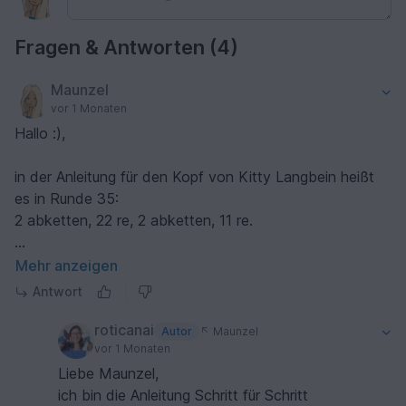
Fragen & Antworten (4)
Maunzel
vor 1 Monaten
Hallo :),
in der Anleitung für den Kopf von Kitty Langbein heißt
es in Runde 35:
2 abketten, 22 re, 2 abketten, 11 re.
in Runde 34 liegen 48 M auf den Nadeln. Müßten in
Mehr anzeigen
Runde 35 nicht 1 x 22 M re gestrickt werden?
Antwort
Anschließend in die Rede von der ersten
roticanai
Autor
Maunzel
Maschengruppe mit 22 M und der zweiten 22er
vor 1 Monaten
Maschengruppe. Ich vermute, da ist ein Fehler?
Liebe Maunzel,
ich bin die Anleitung Schritt für Schritt