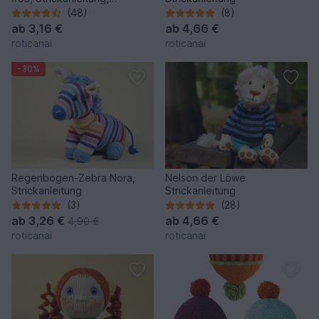
Wollreste
(48)
(8)
ab
3,16 €
ab
4,66 €
roticanai
roticanai
-30%
Regenbogen-Zebra Nora,
Nelson der Löwe
Strickanleitung
Strickanleitung
(3)
(28)
ab
3,26 €
ab
4,66 €
4,90 €
roticanai
roticanai