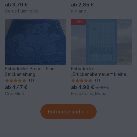
ab
3,79 €
ab
2,85 €
Caros Fummeley
a-mano
-25%
Babydecke Bruno – Eine
Babydecke
Strickanleitung
„Brückenabenteuer“ kleine
Lokomotive und Waggons
(1)
(1)
Kinderdecke
ab
4,47 €
ab
4,98 €
6,99 €
CreaEline
Froschoma_Mona
Entdecke mehr