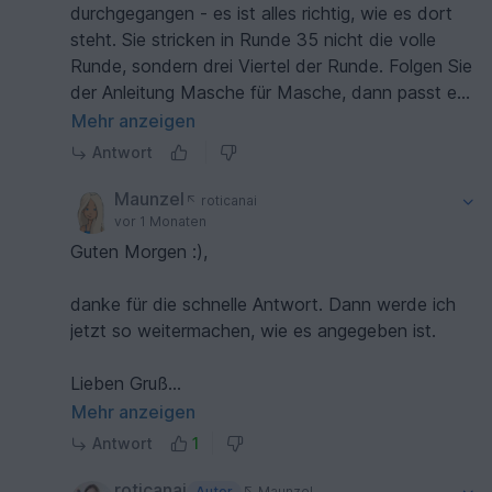
durchgegangen - es ist alles richtig, wie es dort
steht. Sie stricken in Runde 35 nicht die volle
Runde, sondern drei Viertel der Runde. Folgen Sie
der Anleitung Masche für Masche, dann passt es
:-)
Mehr anzeigen
Herzliche Grüße sendet
Antwort
Ihre Steffi
Maunzel
roticanai
vor 1 Monaten
Guten Morgen :),
danke für die schnelle Antwort. Dann werde ich
jetzt so weitermachen, wie es angegeben ist.
Lieben Gruß
Christiane
Mehr anzeigen
Antwort
1
roticanai
Autor
Maunzel