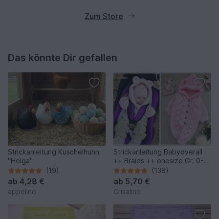
Zum Store
Das könnte Dir gefallen
Strickanleitung Kuschelhuhn
Strickanleitung Babyoverall
"Helga"
++ Braids ++ onesize Gr. 0-6
Monate
(19)
(138)
ab
4,28 €
ab
5,70 €
appelino
Crisalino