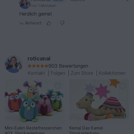
vor 1 Monaten
Herzlich gerne!
Antwort
roticanai
903 Bewertungen
Kontakt
|
Folgen
|
Zum Store
|
Kollektionen
Mini-Eulen Restefresserchen
Kemal Das Kamel
#03, Strickanleitung,
Strickanleitung