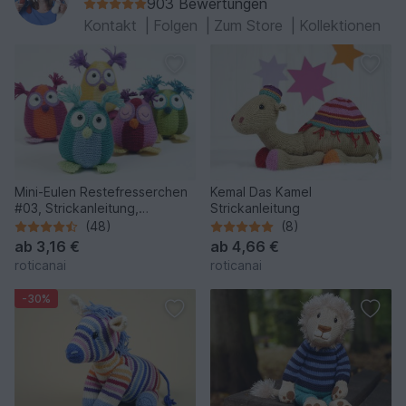
903 Bewertungen
Kontakt
|
Folgen
|
Zum Store
|
Kollektionen
Mini-Eulen Restefresserchen
Kemal Das Kamel
#03, Strickanleitung,
Strickanleitung
Wollreste
(48)
(8)
ab
3,16 €
ab
4,66 €
roticanai
roticanai
-30%