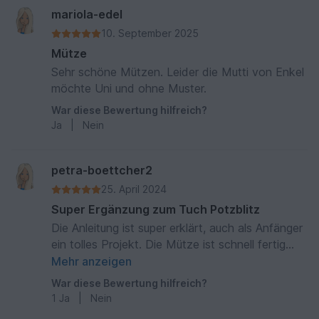
mariola-edel
10. September 2025
Mütze
Sehr schöne Mützen. Leider die Mutti von Enkel
möchte Uni und ohne Muster.
War diese Bewertung hilfreich?
Ja
|
Nein
petra-boettcher2
25. April 2024
Super Ergänzung zum Tuch Potzblitz
Die Anleitung ist super erklärt, auch als Anfänger
ein tolles Projekt. Die Mütze ist schnell fertig
geworden. Zusammen mit dem Tuch eine super
Mehr anzeigen
Kombination. Ich werde immer wieder darauf
War diese Bewertung hilfreich?
angesprochen.
1
Ja
|
Nein