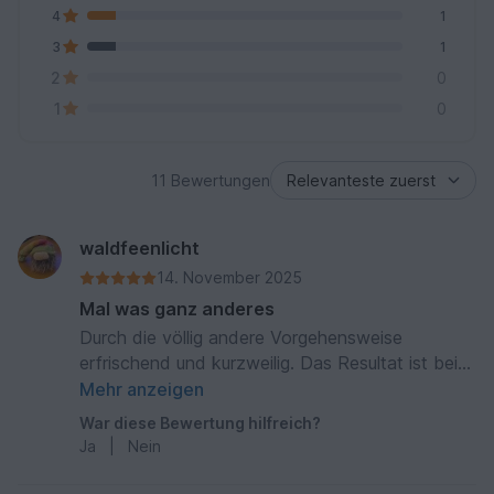
4
1
3
1
2
0
1
0
11 Bewertungen
waldfeenlicht
14. November 2025
Mal was ganz anderes
Durch die völlig andere Vorgehensweise
erfrischend und kurzweilig. Das Resultat ist bei
Verwendung diverser Woll-Reste immer wieder
Mehr anzeigen
überraschend anders, jedoch immer sehr
War diese Bewertung hilfreich?
ansprechend.
Ja
|
Nein