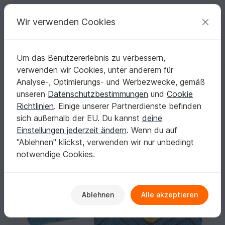
C
razy
P
atterns
Deine kreativen Ideen
Wir verwenden Cookies
Um das Benutzererlebnis zu verbessern,
Deutsch | € (EUR)
einloggen
Kostenlos registrieren
verwenden wir Cookies, unter anderem für
Beanie Mütze Potzblitz + Hamburg Ahoi
Startseite
Stricken
Damen
Mützen & Hüte
Analyse-, Optimierungs- und Werbezwecke, gemäß
Beanie Mütze Potzblitz + Hamburg Ahoi
unseren
Datenschutzbestimmungen
und
Cookie
Richtlinien
. Einige unserer Partnerdienste befinden
sich außerhalb der EU. Du kannst
deine
Einstellungen jederzeit ändern
. Wenn du auf
"Ablehnen" klickst, verwenden wir nur unbedingt
notwendige Cookies.
Ablehnen
Alle akzeptieren