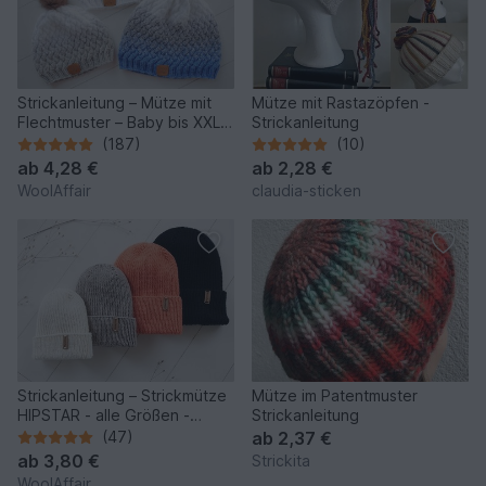
Strickanleitung – Mütze mit
Mütze mit Rastazöpfen -
Flechtmuster – Baby bis XXL -
Strickanleitung
No.153/E
(187)
(10)
ab
4,28 €
ab
2,28 €
WoolAffair
claudia-sticken
Strickanleitung – Strickmütze
Mütze im Patentmuster
HIPSTAR - alle Größen -
Strickanleitung
unisex - No.255
(47)
ab
2,37 €
ab
3,80 €
Strickita
WoolAffair