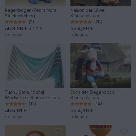
Regenbogen-Zebra Nora,
Nelson der Löwe
Strickanleitung
Strickanleitung
(3)
(28)
ab
3,26 €
ab
4,66 €
4,90 €
roticanai
roticanai
Tuch / Stola / Schal
Erich der Ziegenbock
Windseeker Strickanleitung
Strickanleitung
(12)
(14)
ab
5,61 €
ab
4,66 €
roticanai
roticanai