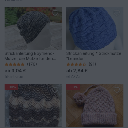
Strickanleitung Boyfriend-
Strickanleitung * Strickmütze
Mütze, die Mütze für den
"Leander"
Mann, Einheitsgrösse
(176)
(91)
ab
3,04 €
ab
2,84 €
fil-art-aue
eliZZZa
-30%
-30%