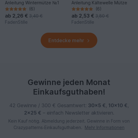
Anleitung Wintermütze №1
Anleitung Kältewelle Mütze
(6)
(6)
ab
2,26 €
ab
2,53 €
3,40 €
3,80 €
FadenStille
FadenStille
Entdecke mehr
Gewinne jeden Monat
Einkaufsguthaben!
42 Gewinne / 300 € Gesamtwert:
30×5 €
,
10×10 €
,
2×25 €
– einfach Newsletter aktivieren.
Kein Kauf nötig. Abmeldung jederzeit. Gewinne in Form von
Crazypatterns‑Einkaufsguthaben.
Mehr Informationen