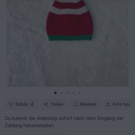
Schön
4
Teilen
Merken
Foto hoch
Du kannst die Anleitung sofort nach dem Eingang der
Zahlung herunterladen.