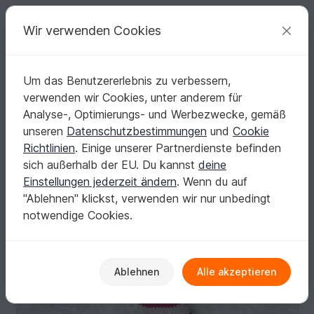
C
razy
P
atterns
Deine kreativen Ideen
Wir verwenden Cookies
Um das Benutzererlebnis zu verbessern,
Deutsch | € (EUR)
einloggen
Kostenlos registrieren
verwenden wir Cookies, unter anderem für
Elfenmütze Strickanleitung 7 Größen
Startseite
Stricken
Damen
Mützen & Hüte
Analyse-, Optimierungs- und Werbezwecke, gemäß
Elfenmütze Strickanleitung 7 Größen
unseren
Datenschutzbestimmungen
und
Cookie
Richtlinien
. Einige unserer Partnerdienste befinden
sich außerhalb der EU. Du kannst
deine
Einstellungen jederzeit ändern
. Wenn du auf
"Ablehnen" klickst, verwenden wir nur unbedingt
notwendige Cookies.
Ablehnen
Alle akzeptieren