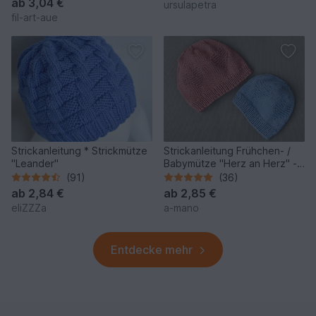
ab
3,04 €
ursulapetra
fil-art-aue
Strickanleitung * Strickmütze
Strickanleitung Frühchen- /
"Leander"
Babymütze "Herz an Herz" -
einfach
(91)
(36)
ab
2,84 €
ab
2,85 €
eliZZZa
a-mano
Entdecke mehr