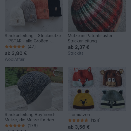
Strickanleitung – Strickmütze
Mütze im Patentmuster
HIPSTAR - alle Größen -
Strickanleitung
unisex - No.255
(47)
ab
2,37 €
ab
3,80 €
Strickita
WoolAffair
Strickanleitung Boyfriend-
Tiermützen
Mütze, die Mütze für den
(134)
Mann, Einheitsgrösse
(176)
ab
3,56 €