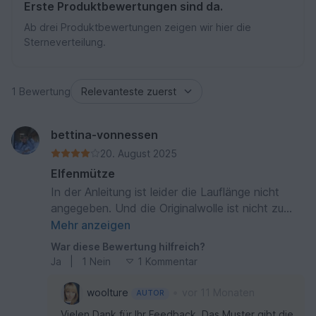
Erste Produktbewertungen sind da.
Ab drei Produktbewertungen zeigen wir hier die
Sterneverteilung.
1 Bewertung
bettina-vonnessen
20. August 2025
Elfenmütze
In der Anleitung ist leider die Lauflänge nicht
angegeben. Und die Originalwolle ist nicht zu
finden. Aber per email habe ich Soforthilfe
Mehr anzeigen
bekommen. Vielen Dank
War diese Bewertung hilfreich?
Ja
|
1
Nein
1 Kommentar
•
woolture
vor 11 Monaten
AUTOR
Vielen Dank für Ihr Feedback. Das Muster gibt die