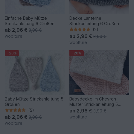
Einfache Baby Mütze
Decke Lanterne
Strickanleitung 6 Größen
Strickanleitung 6 Größen
ab
2,96 €
(2)
3,90 €
ab
2,96 €
woolture
3,90 €
woolture
-20%
-20%
Baby Mütze Strickanleitung 5
Babydecke im Chevron
Größen
Muster Strickanleitung 5
Größen
(5)
ab
2,96 €
3,90 €
ab
2,96 €
woolture
3,90 €
woolture