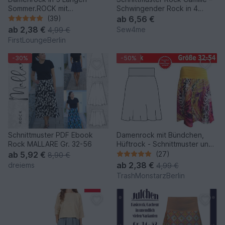
Sommer.ROCK mit
Schwingender Rock in 4
Seitentaschen in 9 Größen
Längen | Gr. 34–48 (PDF
(39)
ab
6,56 €
Nähanleitung mit
ab
2,38 €
Sew4me
4,99 €
Schnittmuster von
FirstLoungeBerlin
firstloungeberlin
-30%
-50%
Schnittmuster PDF Ebook
Damenrock mit Bündchen,
Rock MALLARE Gr. 32-56
Hüftrock - Schnittmuster und
Nähanleitung
ab
5,92 €
(27)
8,90 €
ab
2,38 €
dreiems
4,99 €
TrashMonstarzBerlin