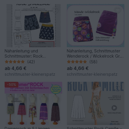
Nähanleitung und
Nähanleitung, Schnittmuster
Schnittmuster: Rock
Wenderock / Wickelrock Gr.
"ruckzuck" Gr. 36 - 44/46
36-44
(42)
(58)
ab
4,66 €
ab
4,66 €
schnittmuster-kleinerspatz
schnittmuster-kleinerspatz
-50%
Damenrock in 5 Längen
Schnittmuster Rock Camille –