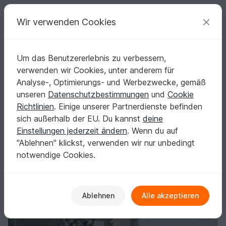
C
razy
P
atterns
Deine kreativen Ideen
Wir verwenden Cookies
Um das Benutzererlebnis zu verbessern,
Deutsch | € (EUR)
einloggen
Kostenlos registrieren
verwenden wir Cookies, unter anderem für
Kurzer Rock in Schwarz-Weiß (Nähanleitung)
Startseite
Nähen
Damen
Röcke
Analyse-, Optimierungs- und Werbezwecke, gemäß
Kurzer Rock in Schwarz-Weiß (Nähanleitung)
unseren
Datenschutzbestimmungen
und
Cookie
Richtlinien
. Einige unserer Partnerdienste befinden
sich außerhalb der EU. Du kannst
deine
Einstellungen jederzeit ändern
. Wenn du auf
"Ablehnen" klickst, verwenden wir nur unbedingt
notwendige Cookies.
Ablehnen
Alle akzeptieren