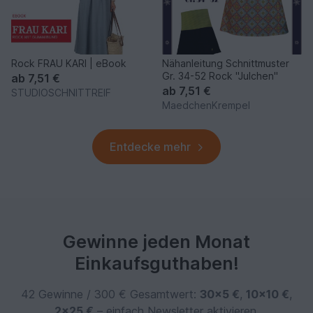
Rock FRAU KARI | eBook
Nähanleitung Schnittmuster
Gr. 34-52 Rock "Julchen"
ab
7,51 €
ab
7,51 €
STUDIOSCHNITTREIF
MaedchenKrempel
Entdecke mehr
Gewinne jeden Monat
Einkaufsguthaben!
42 Gewinne / 300 € Gesamtwert:
30×5 €
,
10×10 €
,
2×25 €
– einfach Newsletter aktivieren.