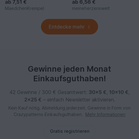
Denia #170
ab
7,51 €
ab
6,56 €
MaedchenKrempel
meineherzenswelt
Entdecke mehr
Gewinne jeden Monat
Einkaufsguthaben!
42 Gewinne / 300 € Gesamtwert:
30×5 €
,
10×10 €
,
2×25 €
– einfach Newsletter aktivieren.
Kein Kauf nötig. Abmeldung jederzeit. Gewinne in Form von
Crazypatterns‑Einkaufsguthaben.
Mehr Informationen
Gratis registrieren