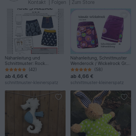
Kontakt
|
Folgen
|
Zum Store
Nähanleitung und
Nähanleitung, Schnittmuster
Schnittmuster: Rock
Wenderock / Wickelrock Gr.
"ruckzuck" Gr. 36 - 44/46
36-44
(42)
(58)
ab
4,66 €
ab
4,66 €
schnittmuster-kleinerspatz
schnittmuster-kleinerspatz