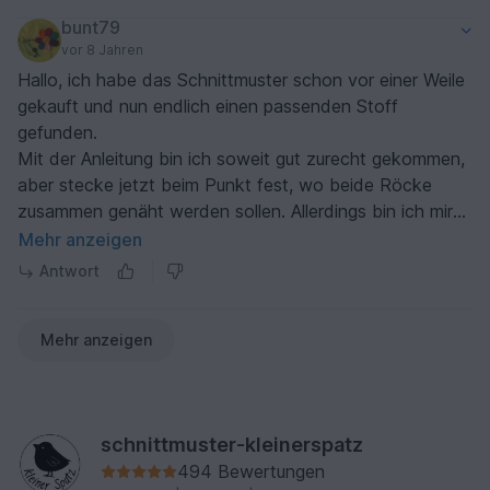
bunt79
vor 8 Jahren
Hallo, ich habe das Schnittmuster schon vor einer Weile
gekauft und nun endlich einen passenden Stoff
gefunden.
Mit der Anleitung bin ich soweit gut zurecht gekommen,
aber stecke jetzt beim Punkt fest, wo beide Röcke
zusammen genäht werden sollen. Allerdings bin ich mir
nicht sicher ob ich den Schritt mit dem umklappen des
Mehr anzeigen
Saums richtig verstanden habe. Der Saum des
Antwort
Innenrocks wird gegen die vorher gemachte Bügelfalte
vom Innenrock über den Außenrock gelegt sodass die
Mehr anzeigen
linke Seite des Saums vom Innenrock sichtbar ist?!
Ich würde mich sehr über Hilfe freuen, danke!
schnittmuster-kleinerspatz
494 Bewertungen