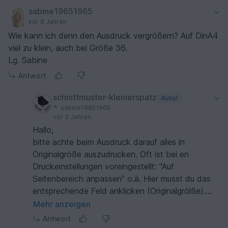
sabine19651965
vor 8 Jahren
Wie kann ich denn den Ausdruck vergrößern? Auf DinA4
viel zu klein, auch bei Größe 36.
Lg. Sabine
Antwort
schnittmuster-kleinerspatz
Autor
sabine19651965
vor 3 Jahren
Hallo,
bitte achte beim Ausdruck darauf alles in
Originalgröße auszudrucken. Oft ist bei en
Druckeinstellungen voreingestellt: "Auf
Seitenbereich anpassen" o.ä. Hier musst du das
entsprechende Feld anklicken (Originalgrölße).
Falls du noch Fragen hast, schreibe mir bitte eine
Mehr anzeigen
Mail an info@sperling-schnittmuster.net
Antwort
LG Susanne