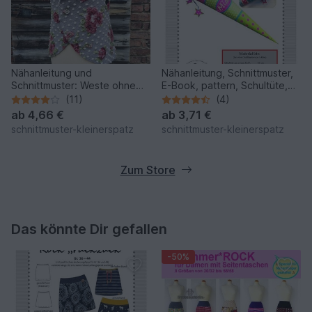
Nähanleitung und
Nähanleitung, Schnittmuster,
Schnittmuster: Weste ohne
E-Book, pattern, Schultüte,
Nähen ! (Gr. 36-40 und 42-
Zuckertüte mit Applikationen
(11)
(4)
46)
ab
4,66 €
ab
3,71 €
schnittmuster-kleinerspatz
schnittmuster-kleinerspatz
Zum Store
Das könnte Dir gefallen
-50%