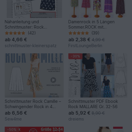
Nähanleitung und
Damenrock in 5 Längen
Schnittmuster: Rock
Sommer.ROCK mit
"ruckzuck" Gr. 36 - 44/46
Seitentaschen in 9 Größen
(42)
(39)
Nähanleitung mit
ab
4,66 €
ab
2,38 €
4,99 €
Schnittmuster von
schnittmuster-kleinerspatz
FirstLoungeBerlin
firstloungeberlin
-30%
Schnittmuster Rock Camille –
Schnittmuster PDF Ebook
Schwingender Rock in 4
Rock MALLARE Gr. 32-56
Längen | Gr. 34–48 (PDF
ab
6,56 €
ab
5,92 €
8,90 €
Sew4me
dreiems
-50%