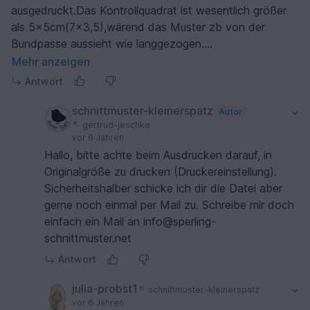
ausgedruckt.Das Kontrollquadrat ist wesentlich größer
als 5x5cm(7x3,5),wärend das Muster zb von der
Bundpasse aussieht wie langgezogen.
Leider stehen an den Teilen auch keine Maße dran um
Mehr anzeigen
es so evtl zu kontrollieren
Antwort
schnittmuster-kleinerspatz
Autor
gertrud-jeschke
vor 6 Jahren
Hallo, bitte achte beim Ausdrucken darauf, in
Originalgröße zu drucken (Druckereinstellung).
Sicherheitshalber schicke ich dir die Datei aber
gerne noch einmal per Mail zu. Schreibe mir doch
einfach ein Mail an info@sperling-
schnittmuster.net
Antwort
julia-probst1
schnittmuster-kleinerspatz
vor 6 Jahren