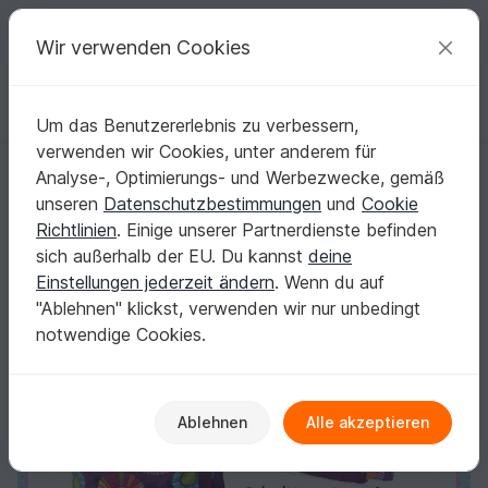
C
razy
P
atterns
Deine kreativen Ideen
Wir verwenden Cookies
Um das Benutzererlebnis zu verbessern,
Deutsch | € (EUR)
einloggen
Kostenlos registrieren
verwenden wir Cookies, unter anderem für
Nähanleitung, Schnittmuster Wenderock / Wickelrock Gr. 36-44
Startseite
Nähen
Damen
Röcke
Analyse-, Optimierungs- und Werbezwecke, gemäß
Nähanleitung, Schnittmuster Wenderock /
unseren
Datenschutzbestimmungen
und
Cookie
Wickelrock Gr. 36-44
Richtlinien
. Einige unserer Partnerdienste befinden
sich außerhalb der EU. Du kannst
deine
Einstellungen jederzeit ändern
. Wenn du auf
"Ablehnen" klickst, verwenden wir nur unbedingt
notwendige Cookies.
Ablehnen
Alle akzeptieren