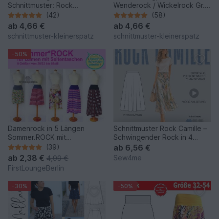
Schnittmuster: Rock
Wenderock / Wickelrock Gr.
"ruckzuck" Gr. 36 - 44/46
36-44
(42)
(58)
ab
4,66 €
ab
4,66 €
schnittmuster-kleinerspatz
schnittmuster-kleinerspatz
-50%
Damenrock in 5 Längen
Schnittmuster Rock Camille –
Sommer.ROCK mit
Schwingender Rock in 4
Seitentaschen in 9 Größen
Längen | Gr. 34–48 (PDF
(39)
ab
6,56 €
Nähanleitung mit
ab
2,38 €
Sew4me
4,99 €
Schnittmuster von
FirstLoungeBerlin
firstloungeberlin
-30%
-50%