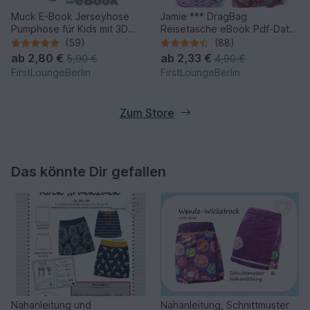
Muck E-Book Jerseyhose
Jamie *** DragBag
Pumphose für Kids mit 3D
Reisetasche eBook Pdf-Datei
Taschen Unisex in 10 Größen
Nähanleitung! Expressnähen
(59)
(88)
50/56-158/164 Nähanleitung
ohne Schnittmuster-Ausdruck
ab
2,80 €
ab
2,33 €
5,90 €
4,90 €
& Schnittmuster von
in 4 Größen S-XL
FirstLoungeBerlin
FirstLoungeBerlin
firstloungeberlin
firstloungeberlin
Zum Store
Das könnte Dir gefallen
Nähanleitung und
Nähanleitung, Schnittmuster