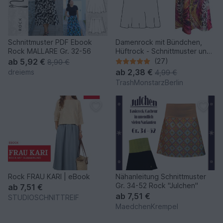
Schnittmuster PDF Ebook
Damenrock mit Bündchen,
Rock MALLARE Gr. 32-56
Hüftrock - Schnittmuster und
Nähanleitung
ab
5,92 €
(27)
8,90 €
ab
2,38 €
dreiems
4,99 €
TrashMonstarzBerlin
Rock FRAU KARI | eBook
Nähanleitung Schnittmuster
Gr. 34-52 Rock "Julchen"
ab
7,51 €
ab
7,51 €
STUDIOSCHNITTREIF
MaedchenKrempel