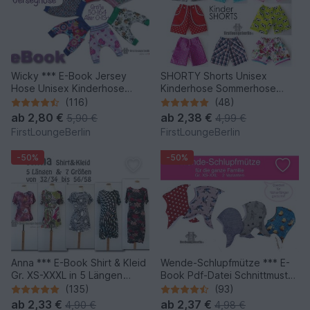
Wicky *** E-Book Jersey
SHORTY Shorts Unisex
Hose Unisex Kinderhose
Kinderhose Sommerhose
Pumphose Größe 50-164
Hose in 9 Größen 50/56 bis
(116)
(48)
Nähanleitung mit
146/152 Nähen &
ab
2,80 €
ab
2,38 €
5,90 €
4,99 €
Schnittmuster von
Schnittmuster -
FirstLoungeBerlin
FirstLoungeBerlin
firstloungeberlin
firstloungeberlin
-50%
-50%
Anna *** E-Book Shirt & Kleid
Wende-Schlupfmütze *** E-
Gr. XS-XXXL in 5 Längen
Book Pdf-Datei Schnittmuster
Nähanleitung mit
und Nähanleitung für die
(135)
(93)
Schnittmuster Design von
ganze Familie in 6 Größen
ab
2,33 €
ab
2,37 €
4,90 €
4,98 €