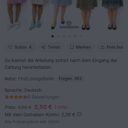
Schön
4
Teilen
Merken
Foto hoch
Du kannst die Anleitung sofort nach dem Eingang der
Zahlung herunterladen.
Autor:
FirstLoungeBerlin
Folgen
962
Sprache: Deutsch
6 Bewertungen
2,50 €
Preis:
4,99 €
(-50%)
Mit dem Guthaben-Konto: 2,38 €
Alle Preisangaben inkl. MwSt.