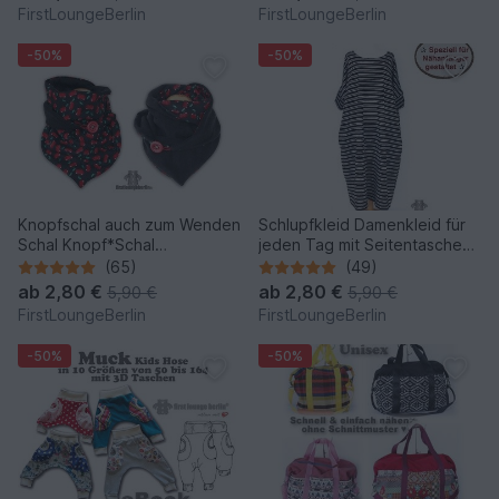
firstloungeberlin
von firstloungeberlin
FirstLoungeBerlin
FirstLoungeBerlin
-50%
-50%
Knopfschal auch zum Wenden
Schlupfkleid Damenkleid für
Schal Knopf*Schal
jeden Tag mit Seitentaschen
Wickelschal Sommer Winter
- Sommerkleid Jerseykleid
(65)
(49)
Tunika Nähen mit nur kleinem
ab
2,80 €
ab
2,80 €
5,90 €
5,90 €
Schnitt
FirstLoungeBerlin
FirstLoungeBerlin
-50%
-50%