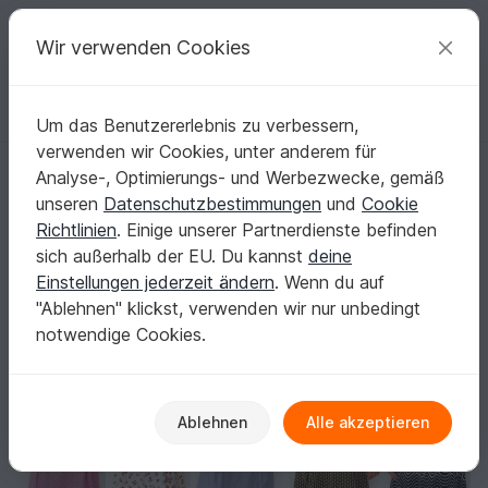
C
razy
P
atterns
Deine kreativen Ideen
Wir verwenden Cookies
Um das Benutzererlebnis zu verbessern,
Deutsch | € (EUR)
einloggen
Kostenlos registrieren
verwenden wir Cookies, unter anderem für
Else.ROCK Faltenrock in 2 Längen - in 9 Größen 30/32 bis 56/58 - Näha
Startseite
Nähen
Damen
Röcke
Analyse-, Optimierungs- und Werbezwecke, gemäß
Else.ROCK Faltenrock in 2 Längen - in 9
unseren
Datenschutzbestimmungen
und
Cookie
Größen 30/32 bis 56/58 - Nähanleitung mit
Richtlinien
. Einige unserer Partnerdienste befinden
Schnittmuster von firstloungeberlin
sich außerhalb der EU. Du kannst
deine
Einstellungen jederzeit ändern
. Wenn du auf
"Ablehnen" klickst, verwenden wir nur unbedingt
notwendige Cookies.
Ablehnen
Alle akzeptieren