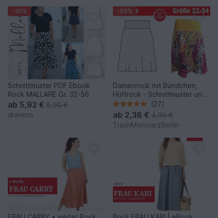
-30%
-50%
Schnittmuster PDF Ebook
Damenrock mit Bündchen,
Rock MALLARE Gr. 32-56
Hüftrock - Schnittmuster und
Nähanleitung
ab
5,92 €
(27)
8,90 €
ab
2,38 €
dreiems
4,99 €
TrashMonstarzBerlin
FRAU CARRY • weiter Rock
Rock FRAU KARI | eBook