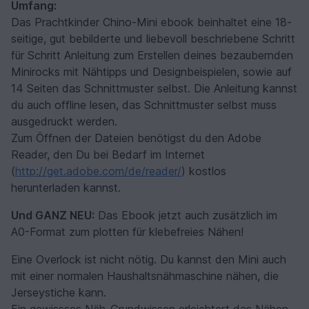
Umfang:
Das Prachtkinder Chino-Mini ebook beinhaltet eine 18-
seitige, gut bebilderte und liebevoll beschriebene Schritt
für Schritt Anleitung zum Erstellen deines bezaubernden
Minirocks mit Nähtipps und Designbeispielen, sowie auf
14 Seiten das Schnittmuster selbst. Die Anleitung kannst
du auch offline lesen, das Schnittmuster selbst muss
ausgedruckt werden.
Zum Öffnen der Dateien benötigst du den Adobe
Reader, den Du bei Bedarf im Internet
(
http://get.adobe.com/de/reader/
) kostlos
herunterladen kannst.
Und GANZ NEU:
Das Ebook jetzt auch zusätzlich im
A0-Format zum plotten für klebefreies Nähen!
Eine Overlock ist nicht nötig. Du kannst den Mini auch
mit einer normalen Haushaltsnähmaschine nähen, die
Jerseystiche kann.
Ein gewissses Näh-Grundwissen erleichtert das Nähen