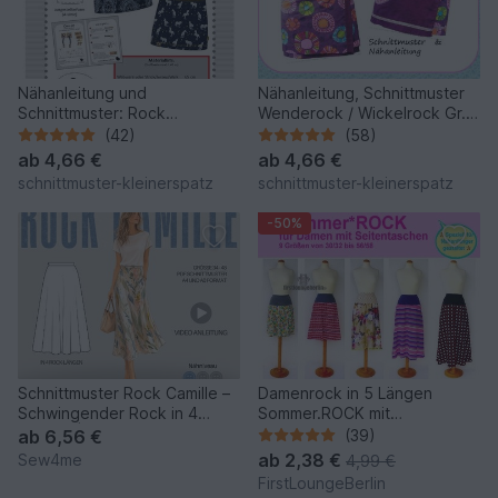
Nähanleitung und
Nähanleitung, Schnittmuster
Schnittmuster: Rock
Wenderock / Wickelrock Gr.
"ruckzuck" Gr. 36 - 44/46
36-44
(42)
(58)
ab
4,66 €
ab
4,66 €
schnittmuster-kleinerspatz
schnittmuster-kleinerspatz
-50%
Schnittmuster Rock Camille –
Damenrock in 5 Längen
Schwingender Rock in 4
Sommer.ROCK mit
Längen | Gr. 34–48 (PDF
Seitentaschen in 9 Größen
ab
6,56 €
(39)
Nähanleitung mit
ab
2,38 €
Sew4me
4,99 €
Schnittmuster von
FirstLoungeBerlin
firstloungeberlin