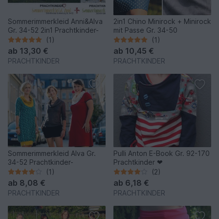
Sommerimmerkleid Anni&Alva
2in1 Chino Minirock + Minirock
Gr. 34-52 2in1 Prachtkinder-
mit Passe Gr. 34-50
(1)
(1)
ab
13,30 €
ab
10,45 €
PRACHTKINDER
PRACHTKINDER
Sommerimmerkleid Alva Gr.
Pulli Anton E-Book Gr. 92-170
34-52 Prachtkinder-
Prachtkinder ❤
(1)
(2)
ab
8,08 €
ab
6,18 €
PRACHTKINDER
PRACHTKINDER