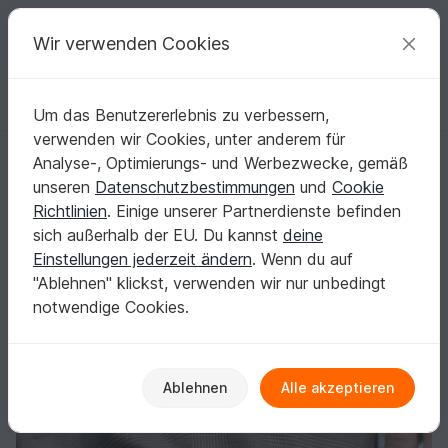
C
razy
P
atterns
Deine kreativen Ideen
Wir verwenden Cookies
Um das Benutzererlebnis zu verbessern,
Deutsch | € (EUR)
einloggen
Kostenlos registrieren
verwenden wir Cookies, unter anderem für
Chino-Minirock Gr. 34-50 PRACHTKINDER❤
Startseite
Nähen
Damen
Röcke
Analyse-, Optimierungs- und Werbezwecke, gemäß
Chino-Minirock Gr. 34-50 PRACHTKINDER❤
unseren
Datenschutzbestimmungen
und
Cookie
Richtlinien
. Einige unserer Partnerdienste befinden
sich außerhalb der EU. Du kannst
deine
Einstellungen jederzeit ändern
. Wenn du auf
"Ablehnen" klickst, verwenden wir nur unbedingt
notwendige Cookies.
Ablehnen
Alle akzeptieren