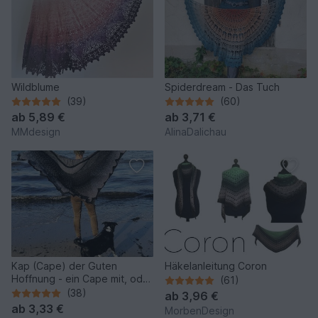
Wildblume
Spiderdream - Das Tuch
(39)
(60)
ab
5,89 €
ab
3,71 €
MMdesign
AlinaDalichau
Kap (Cape) der Guten
Häkelanleitung Coron
Hoffnung - ein Cape mit, oder
(61)
ohne Kapuze
(38)
ab
3,96 €
ab
3,33 €
MorbenDesign