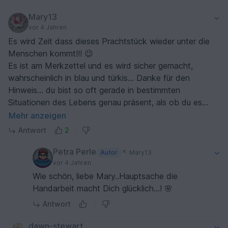
Mary13
vor 4 Jahren
Es wird Zeit dass dieses Prachtstück wieder unter die
Menschen kommt!!! 😉
Es ist am Merkzettel und es wird sicher gemacht,
wahrscheinlich in blau und türkis... Danke für den
Hinweis... du bist so oft gerade in bestimmten
Situationen des Lebens genau präsent, als ob du es
merkst... von Herzen Danke dafür!!! 🌹
Mehr anzeigen
Antwort
2
Petra Perle
Autor
Mary13
vor 4 Jahren
Wie schön, liebe Mary..Hauptsache die
Handarbeit macht Dich glücklich…! 🌸
Antwort
dawn-stewart