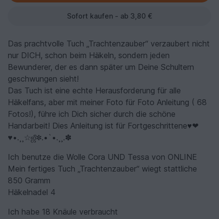
Sofort kaufen - ab 3,80 €
Das prachtvolle Tuch „Trachtenzauber“ verzaubert nicht
nur DICH, schon beim Häkeln, sondern jeden
Bewunderer, der es dann später um Deine Schultern
geschwungen sieht!
Das Tuch ist eine echte Herausforderung für alle
Häkelfans, aber mit meiner Foto für Foto Anleitung ( 68
Fotos!), führe ich Dich sicher durch die schöne
Handarbeit! Dies Anleitung ist für Fortgeschrittene♥❤
♥•.¸¸☆ஜீ✽.•
`
•.¸¸.✽
Ich benutze die Wolle Cora UND Tessa von ONLINE
Mein fertiges Tuch „Trachtenzauber“ wiegt stattliche
850 Gramm
Häkelnadel 4
Ich habe 18 Knäule verbraucht