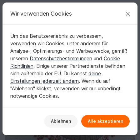
C
razy
P
atterns
Deine kreativen Ideen
Wir verwenden Cookies
Um das Benutzererlebnis zu verbessern,
Deutsch | € (EUR)
einloggen
Kostenlos registrieren
verwenden wir Cookies, unter anderem für
prachtvolles Tuch „Trachtenzauber“
Startseite
Häkeln
Tücher
Halbrundtücher
Analyse-, Optimierungs- und Werbezwecke, gemäß
prachtvolles Tuch „Trachtenzauber“
unseren
Datenschutzbestimmungen
und
Cookie
Richtlinien
. Einige unserer Partnerdienste befinden
sich außerhalb der EU. Du kannst
deine
Einstellungen jederzeit ändern
. Wenn du auf
"Ablehnen" klickst, verwenden wir nur unbedingt
notwendige Cookies.
Ablehnen
Alle akzeptieren