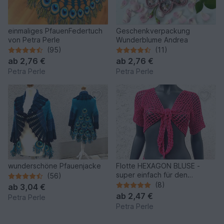
einmaliges PfauenFedertuch
Geschenkverpackung
von Petra Perle
Wunderblume Andrea
(95)
(11)
ab
2,76 €
ab
2,76 €
Petra Perle
Petra Perle
wunderschöne Pfauenjacke
Flotte HEXAGON BLUSE -
super einfach für den
(56)
Sommer
(8)
ab
3,04 €
ab
2,47 €
Petra Perle
Petra Perle