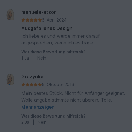
manuela-atzor
6. April 2024
Ausgefallenes Design
Ich liebe es und werde immer darauf
angesprochen, wenn ich es trage
War diese Bewertung hilfreich?
1
Ja
|
Nein
Grazynka
5. Oktober 2019
Mein bestes Stück. Nicht für Anfänger geeignet.
Wolle angabe stimmte nicht überein. Tolle
Anleitung mit vielen Bildern und mit liebe
Mehr anzeigen
geschrieben.
War diese Bewertung hilfreich?
2
Ja
|
Nein