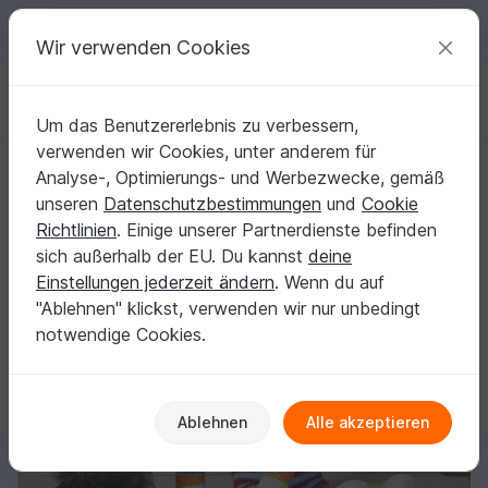
C
razy
P
atterns
Deine kreativen Ideen
Wir verwenden Cookies
Um das Benutzererlebnis zu verbessern,
Deutsch | € (EUR)
einloggen
Kostenlos registrieren
verwenden wir Cookies, unter anderem für
SPAR-SET Hase Und Igel Strickanleitung
Startseite
Stricken
Amigurumi
Tiere & Pflanzen
Analyse-, Optimierungs- und Werbezwecke, gemäß
SPAR-SET Hase Und Igel Strickanleitung
unseren
Datenschutzbestimmungen
und
Cookie
Richtlinien
. Einige unserer Partnerdienste befinden
sich außerhalb der EU. Du kannst
deine
Einstellungen jederzeit ändern
. Wenn du auf
"Ablehnen" klickst, verwenden wir nur unbedingt
notwendige Cookies.
Ablehnen
Alle akzeptieren