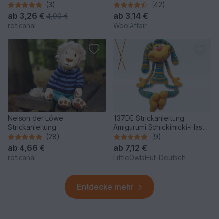
No.159
(3)
(42)
ab
3,26 €
ab
3,14 €
4,90 €
roticanai
WoolAffair
Nelson der Löwe
137DE Strickanleitung
Strickanleitung
Amigurumi Schickimicki-Hase
Keks - PDF Pertseva CP
(28)
(9)
ab
4,66 €
ab
7,12 €
roticanai
LittleOwlsHut-Deutsch
Entdecke mehr