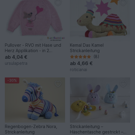
Pullover - RVO mit Hase und
Kemal Das Kamel
Herz Applikation - in 2
Strickanleitung
Größen
ab
4,04 €
(8)
ab
4,66 €
ursulapetra
roticanai
-30%
Regenbogen-Zebra Nora,
Strickanleitung –
Strickanleitung
Häschentasche gestrickt –