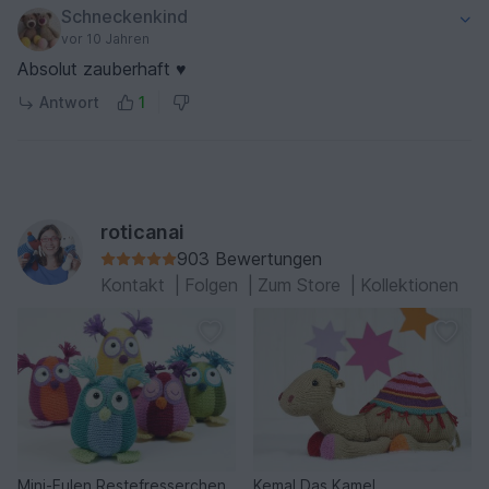
Schneckenkind
vor 10 Jahren
Absolut zauberhaft ♥
Antwort
1
roticanai
903 Bewertungen
Kontakt
|
Folgen
|
Zum Store
|
Kollektionen
Mini-Eulen Restefresserchen
Kemal Das Kamel