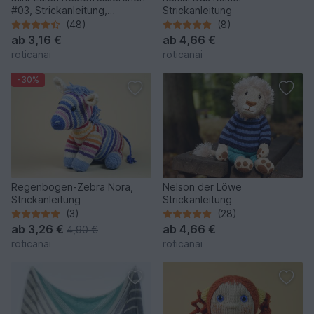
#03, Strickanleitung,
Strickanleitung
Wollreste
(48)
(8)
ab
3,16 €
ab
4,66 €
roticanai
roticanai
-30%
Regenbogen-Zebra Nora,
Nelson der Löwe
Strickanleitung
Strickanleitung
(3)
(28)
ab
3,26 €
ab
4,66 €
4,90 €
roticanai
roticanai