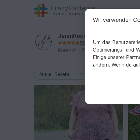
C
razy
P
atterns
Deine kreativen Ideen
Wir verwenden Co
JenniRocksDesign
Um das Benutzererle
696 Bewertungen
Optimierungs- und 
Kontakt
|
Folgen
|
Zum Profil
|
Kol
Einige unserer Part
ändern
. Wenn du auf