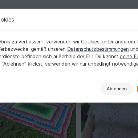
okies
Deutsch | € (EUR)
Kostenlose Anleit
3k
bnis zu verbessern, verwenden wir Cookies, unter anderem f
Verifiziert
Top Autor
3.376
87
Werbezwecke, gemäß unseren
Datenschutzbestimmungen
un
lektionen
nerdienste befinden sich außerhalb der EU. Du kannst
deine Ei
 "Ablehnen" klickst, verwenden wir nur unbedingt notwendig
Ablehnen