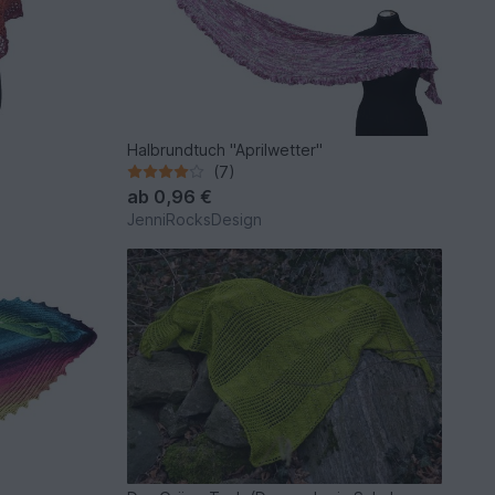
Halbrundtuch "Aprilwetter"
(7)
ab
0,96 €
JenniRocksDesign