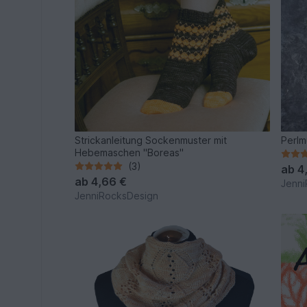
Strickanleitung Sockenmuster mit
Perlm
Hebemaschen "Boreas"
(3)
ab
4
ab
4,66 €
Jenni
JenniRocksDesign