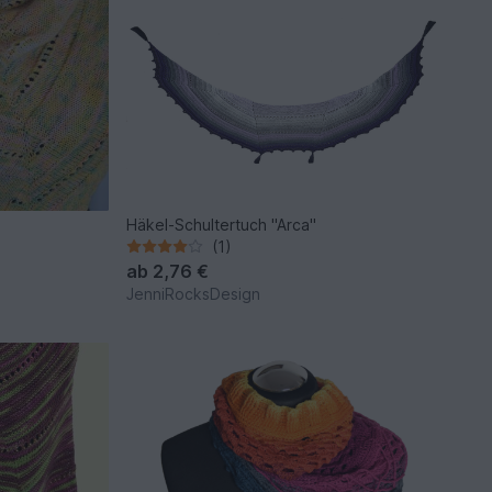
Häkel-Schultertuch "Arca"
(1)
ab
2,76 €
JenniRocksDesign