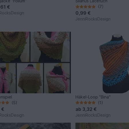
kjacke "Folium"
Silanus Lacetuch
,61 €
(7)
0,99 €
RocksDesign
JenniRocksDesign
nspiel
Häkel-Loop "Bina"
(5)
(1)
 €
ab
3,32 €
RocksDesign
JenniRocksDesign