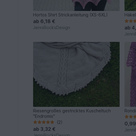
Hortos Shirt Strickanleitung (XS-6XL)
Häkel
ab
6,18 €
ab
4
JenniRocksDesign
Jenni
Riesengroßes gestricktes Kuscheltuch
Rondi
"Endromis"
(2)
0,99
ab
3,32 €
Jenni
JenniRocksDesign