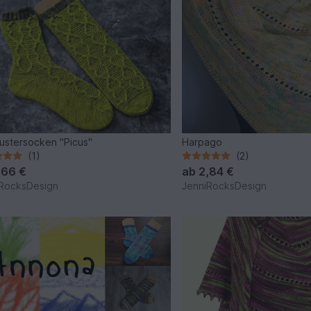
ustersocken "Picus"
Harpago
(1)
(2)
,66 €
ab
2,84 €
RocksDesign
JenniRocksDesign