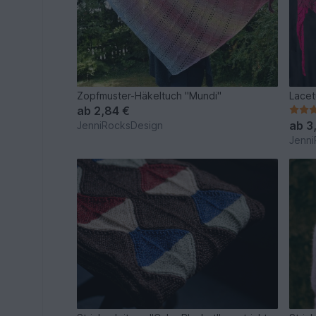
Zopfmuster-Häkeltuch "Mundi"
Lacet
ab
2,84 €
ab
3
JenniRocksDesign
Jenni