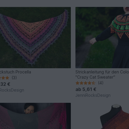
ckstuch Procella
Strickanleitung für den Col
"Crazy Cat Sweater"
(3)
(4)
,32 €
ab
5,61 €
RocksDesign
JenniRocksDesign