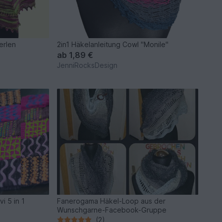
erlen
2in1 Häkelanleitung Cowl "Monile"
ab
1,89 €
JenniRocksDesign
i 5 in 1
Fanerogama Häkel-Loop aus der
Wunschgarne-Facebook-Gruppe
(2)