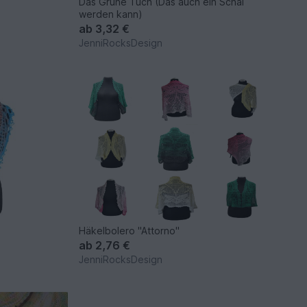
Das Grüne Tuch (Das auch ein Schal
werden kann)
ab
3,32 €
JenniRocksDesign
Häkelbolero "Attorno"
ab
2,76 €
JenniRocksDesign