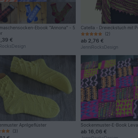
maschensocken-Ebook "Annona" - 5
Catella - Dreieckstuch mit P
er
(2)
1,39 €
ab
2,76 €
RocksDesign
JenniRocksDesign
nmuster Aprilgeflüster
Sockenmuster-E-Book Levav
(3)
ab
16,06 €
,81 €
JenniRocksDesign