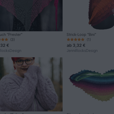
uch "Prester"
Strick-Loop "Bini"
(3)
(1)
,32 €
ab
3,32 €
RocksDesign
JenniRocksDesign