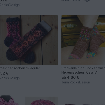
RocksDesign
maschensocken "Plagula"
Strickanleitung Sockenmust
Hebemaschen "Cassis"
,32 €
ab
4,66 €
RocksDesign
JenniRocksDesign