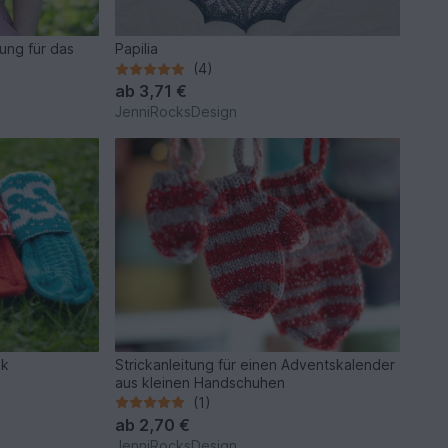
tung für das
Papilia
(4)
ab
3,71 €
JenniRocksDesign
ok
Strickanleitung für einen Adventskalender
aus kleinen Handschuhen
(1)
ab
2,70 €
JenniRocksDesign