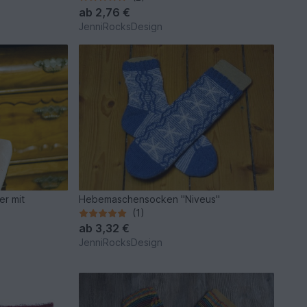
ab
2,76 €
JenniRocksDesign
er mit
Hebemaschensocken "Niveus"
(1)
ab
3,32 €
JenniRocksDesign