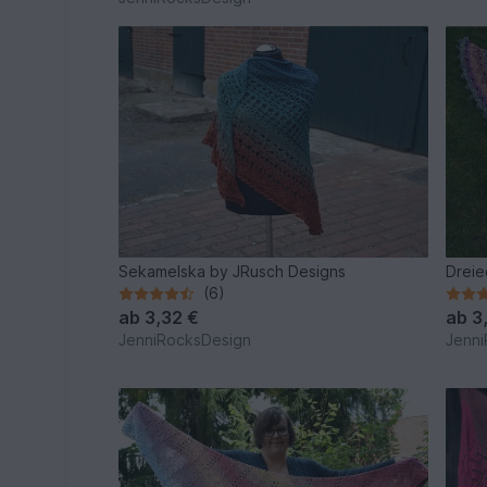
Sekamelska by JRusch Designs
Dreie
(6)
ab
3,32 €
ab
3
JenniRocksDesign
Jenni