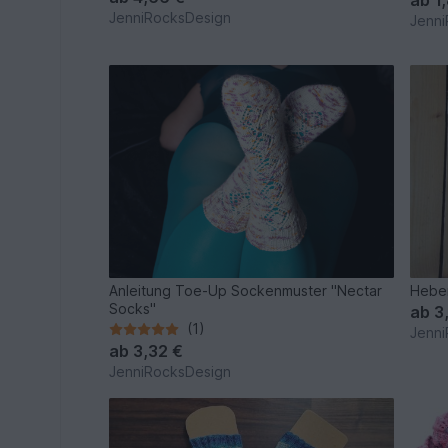
JenniRocksDesign
Jenni
Anleitung Toe-Up Sockenmuster "Nectar
Hebe
Socks"
ab
3
(1)
Jenni
ab
3,32 €
JenniRocksDesign