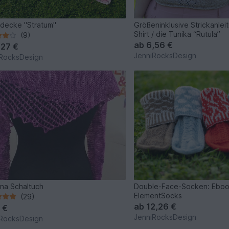
decke "Stratum"
Größeninklusive Strickanlei
Shirt / die Tunika “Rutula”
(9)
ab
6,56 €
,27 €
JenniRocksDesign
RocksDesign
na Schaltuch
Double-Face-Socken: Ebo
ElementSocks
(29)
ab
12,26 €
 €
JenniRocksDesign
RocksDesign