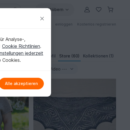
Stöbern
ungen
Anleitungen mit Rabatt
einloggen
Kostenlos registrieren
ür Analyse-,
d
Cookie Richtlinien
.
nstellungen jederzeit
Profil
Store (60)
Kollektionen (1)
e Cookies.
Alle akzeptieren