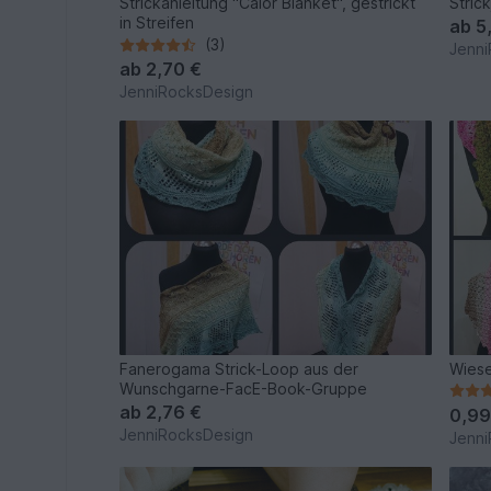
Strickanleitung "Calor Blanket", gestrickt
Stric
in Streifen
ab
5
(3)
Jenni
ab
2,70 €
JenniRocksDesign
Fanerogama Strick-Loop aus der
Wiese
Wunschgarne-FacE-Book-Gruppe
ab
2,76 €
0,99
JenniRocksDesign
Jenni