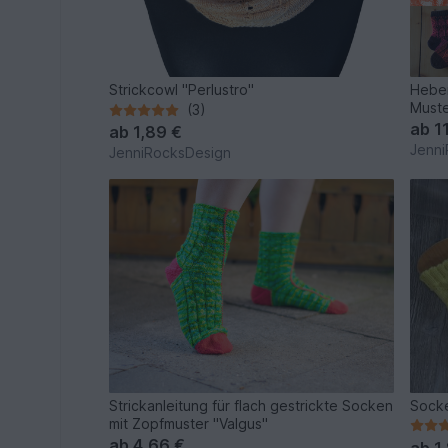
Strickcowl "Perlustro"
Hebe
Must
(3)
ab
1
ab
1,89 €
Jenni
JenniRocksDesign
Strickanleitung für flach gestrickte Socken
Socke
mit Zopfmuster "Valgus"
ab
4,66 €
ab
1