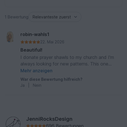
1 Bewertung
robin-wahls1
22. Mai 2026
Beautiful!
I donate prayer shawls to my church and I'm
always looking for new patterns. This one
worked up quickly and looks so nice. I'm sure it
Mehr anzeigen
will bring comfort to someone very soon.
War diese Bewertung hilfreich?
Ja
|
Nein
JenniRocksDesign
696 Bewertungen