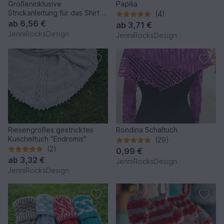
Größeninklusive
Papilia
Strickanleitung für das Shirt /
(4)
die Tunika “Rutula”
ab
6,56 €
ab
3,71 €
JenniRocksDesign
JenniRocksDesign
Riesengroßes gestricktes
Rondina Schaltuch
Kuscheltuch "Endromis"
(29)
(2)
0,99 €
ab
3,32 €
JenniRocksDesign
JenniRocksDesign