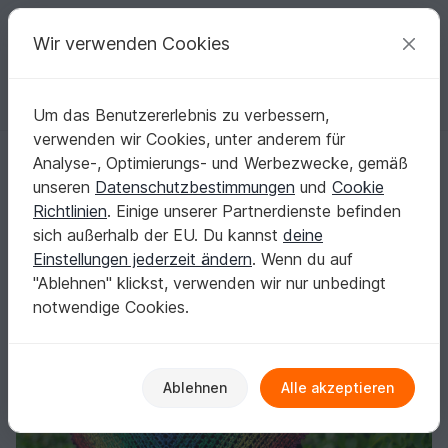
C
razy
P
atterns
Deine kreativen Ideen
Wir verwenden Cookies
Um das Benutzererlebnis zu verbessern,
Deutsch | € (EUR)
einloggen
Kostenlos registrieren
verwenden wir Cookies, unter anderem für
Irides Tuch Häkeln für Anfänger
Startseite
Kostenlos
Häkeln
Tücher
Dreieckstücher
Analyse-, Optimierungs- und Werbezwecke, gemäß
Irides Tuch Häkeln für Anfänger
unseren
Datenschutzbestimmungen
und
Cookie
Richtlinien
. Einige unserer Partnerdienste befinden
sich außerhalb der EU. Du kannst
deine
Einstellungen jederzeit ändern
. Wenn du auf
"Ablehnen" klickst, verwenden wir nur unbedingt
notwendige Cookies.
Ablehnen
Alle akzeptieren