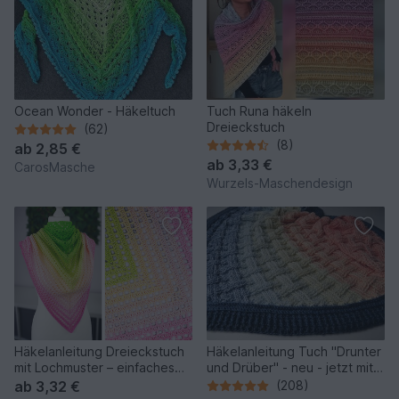
Ocean Wonder - Häkeltuch
Tuch Runa häkeln
Dreieckstuch
(62)
(8)
ab
2,85 €
ab
3,33 €
CarosMasche
Wurzels-Maschendesign
Häkelanleitung Dreieckstuch
Häkelanleitung Tuch "Drunter
mit Lochmuster – einfaches
und Drüber" - neu - jetzt mit
Anfängerprojekt
zwei Tuchformen
ab
3,32 €
(208)