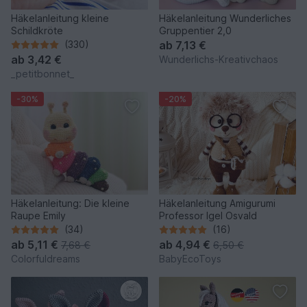
Häkelanleitung kleine
Häkelanleitung Wunderliches
Schildkröte
Gruppentier 2,0
(330)
ab
7,13 €
ab
3,42 €
Wunderlichs-Kreativchaos
_petitbonnet_
-30%
-20%
Häkelanleitung: Die kleine
Häkelanleitung Amigurumi
Raupe Emily
Professor Igel Osvald
(34)
(16)
ab
5,11 €
ab
4,94 €
7,68 €
6,50 €
Colorfuldreams
BabyEcoToys