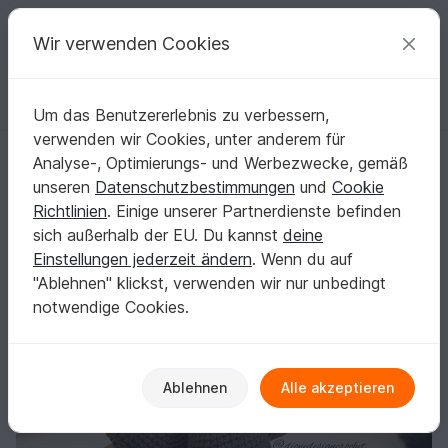
C
razy
P
atterns
Deine kreativen Ideen
Wir verwenden Cookies
Um das Benutzererlebnis zu verbessern,
Deutsch | € (EUR)
einloggen
Kostenlos registrieren
verwenden wir Cookies, unter anderem für
Süße Fledermaus Echo - PDF Häkelanleitung / Amigurumi
Startseite
Häkeln
Amigurumi
Tiere
Analyse-, Optimierungs- und Werbezwecke, gemäß
Süße Fledermaus Echo - PDF Häkelanleitung /
unseren
Datenschutzbestimmungen
und
Cookie
Amigurumi
Richtlinien
. Einige unserer Partnerdienste befinden
sich außerhalb der EU. Du kannst
deine
Einstellungen jederzeit ändern
. Wenn du auf
"Ablehnen" klickst, verwenden wir nur unbedingt
notwendige Cookies.
Ablehnen
Alle akzeptieren