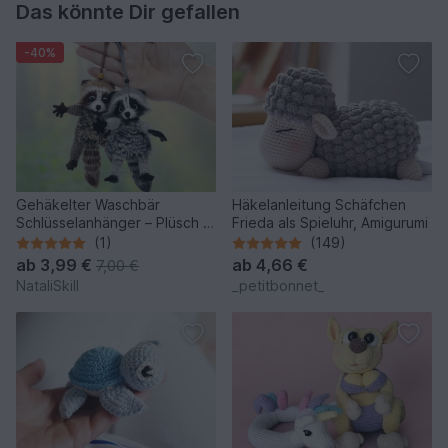
Das könnte Dir gefallen
-40%
Gehäkelter Waschbär
Häkelanleitung Schäfchen
Schlüsselanhänger – Plüsch &
Frieda als Spieluhr, Amigurumi
Stresshilfe.
(1)
(149)
ab
3,99 €
ab
4,66 €
7,00 €
NataliSkill
_petitbonnet_