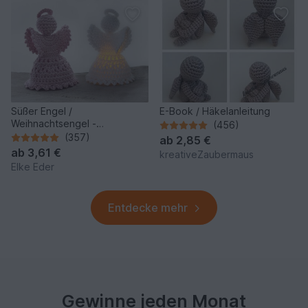
Süßer Engel /
E-Book / Häkelanleitung
Weihnachtsengel -
(456)
Tischdeko, Baumschmuck -
(357)
ab
2,85 €
Häkelanleitung
ab
3,61 €
kreativeZaubermaus
Elke Eder
Entdecke mehr
Gewinne jeden Monat