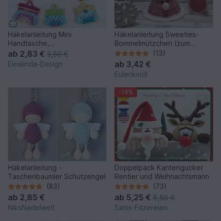
Häkelanleitung Mini
Häkelanleitung Sweeties-
Handtasche,
Bommelmützchen (zum
Schlüsselanhänger Bag
Befüllen)
ab
2,83 €
(13)
3,50 €
Charm Adventskalender
ab
3,42 €
Elealinda-Design
Eulenkindl
-15%
Häkelanleitung -
Doppelpack Kantengucker
Taschenbaumler Schutzengel
Rentier und Weihnachtsmann
(83)
(73)
ab
2,85 €
ab
5,25 €
6,50 €
NiksNadelwelt
Sanis-Fitzereien