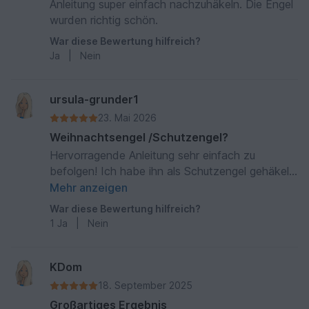
Anleitung super einfach nachzuhäkeln. Die Engel
wurden richtig schön.
War diese Bewertung hilfreich?
Ja
|
Nein
ursula-grunder1
23. Mai 2026
Weihnachtsengel /Schutzengel?
Hervorragende Anleitung sehr einfach zu
befolgen! Ich habe ihn als Schutzengel gehäkelt
und ihm eine Spieluhr mit einem Schlaflied in das
Mehr anzeigen
Röckchen gearbeitet. Der Engel sieht gerade in
War diese Bewertung hilfreich?
weiss einfach bezaubernd aus! Somit ist er nicht
1
Ja
|
Nein
nur an Weihnachten aktuell.... sondern auch zur
Geburt ein herziges Geschenk.
KDom
18. September 2025
Großartiges Ergebnis