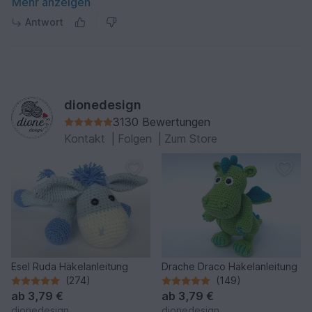
Maschen häkeln und 2 Maschen zusammen häkeln.
Mehr anzeigen
Wenn ich das 6 mal mache, habe ich 36 Maschen und
Antwort
nicht 42. Teile mir doch bitte zeitnah mit wo der Fehler
liegt.
LG Petra
dionedesign
3130 Bewertungen
Kontakt
|
Folgen
|
Zum Store
Esel Ruda Häkelanleitung
Drache Draco Häkelanleitung
(274)
(149)
ab
3,79 €
ab
3,79 €
dionedesign
dionedesign