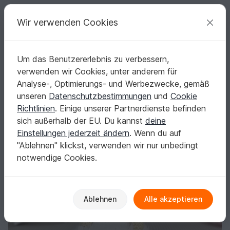
C
razy
P
atterns
Deine kreativen Ideen
Wir verwenden Cookies
Um das Benutzererlebnis zu verbessern,
Deutsch | € (EUR)
einloggen
Kostenlos registrieren
verwenden wir Cookies, unter anderem für
Weihnachtsengel Hope (Schutzengel) - PDF Häkelanleitung
Startseite
Häkeln
Festlichkeiten
Weihnachten
Analyse-, Optimierungs- und Werbezwecke, gemäß
Weihnachtsengel Hope (Schutzengel) - PDF
unseren
Datenschutzbestimmungen
und
Cookie
Häkelanleitung
Richtlinien
. Einige unserer Partnerdienste befinden
sich außerhalb der EU. Du kannst
deine
Einstellungen jederzeit ändern
. Wenn du auf
"Ablehnen" klickst, verwenden wir nur unbedingt
notwendige Cookies.
Ablehnen
Alle akzeptieren