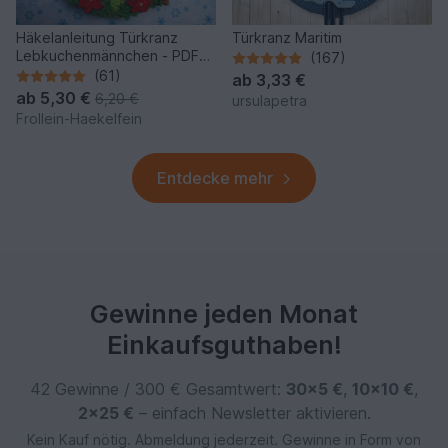
Häkelanleitung Türkranz
Türkranz Maritim
Lebkuchenmännchen - PDF
(167)
Datei
(61)
ab
3,33 €
ab
5,30 €
6,20 €
ursulapetra
Frollein-Haekelfein
Entdecke mehr
Gewinne jeden Monat
Einkaufsguthaben!
42 Gewinne / 300 € Gesamtwert:
30×5 €
,
10×10 €
,
2×25 €
– einfach Newsletter aktivieren.
Kein Kauf nötig. Abmeldung jederzeit. Gewinne in Form von