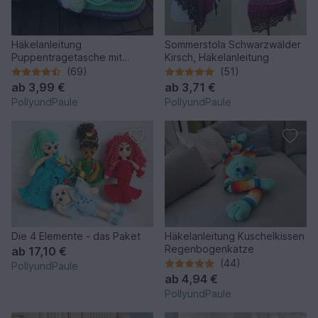
Häkelanleitung
Sommerstola Schwarzwälder
Puppentragetasche mit
Kirsch, Häkelanleitung
Babydecke & Kissen
(69)
(51)
ab
3,99 €
ab
3,71 €
PollyundPaule
PollyundPaule
Die 4 Elemente - das Paket
Häkelanleitung Kuschelkissen
Regenbogenkatze
ab
17,10 €
(44)
PollyundPaule
ab
4,94 €
PollyundPaule