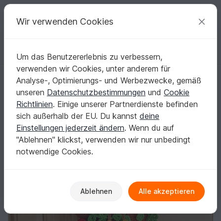
C
razy
P
atterns
Deine kreativen Ideen
Wir verwenden Cookies
Um das Benutzererlebnis zu verbessern,
Deutsch | € (EUR)
einloggen
Kostenlos registrieren
verwenden wir Cookies, unter anderem für
Häkelanleitung für einen herbstlichen Eulen-Türkranz
Startseite
Häkeln
Haus & Deko
Türkränze
Analyse-, Optimierungs- und Werbezwecke, gemäß
Häkelanleitung für einen herbstlichen Eulen-
unseren
Datenschutzbestimmungen
und
Cookie
Türkranz
Richtlinien
. Einige unserer Partnerdienste befinden
sich außerhalb der EU. Du kannst
deine
Einstellungen jederzeit ändern
. Wenn du auf
"Ablehnen" klickst, verwenden wir nur unbedingt
notwendige Cookies.
Ablehnen
Alle akzeptieren