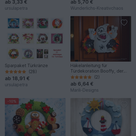
ab
3,33 €
ab
5,70 €
ursulapetra
Wunderlichs-Kreativchaos
Sparpaket Türkränze
Häkelanleitung für
Türdekoration Booffy, der
(28)
Türgeist
(2)
ab
18,91 €
ab
6,64 €
ursulapetra
Marili-Designs
-10%