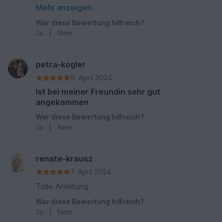
in die Mitte gesetzt. Hat super funktioniert und
Mehr anzeigen
die Details auf dem Kranz sind auch schnell
War diese Bewertung hilfreich?
gemacht.
Ja
|
Nein
petra-kogler
9. April 2024
Ist bei meiner Freundin sehr gut
angekommen
War diese Bewertung hilfreich?
Ja
|
Nein
renate-krausz
7. April 2024
Tolle Anleitung
War diese Bewertung hilfreich?
Ja
|
Nein