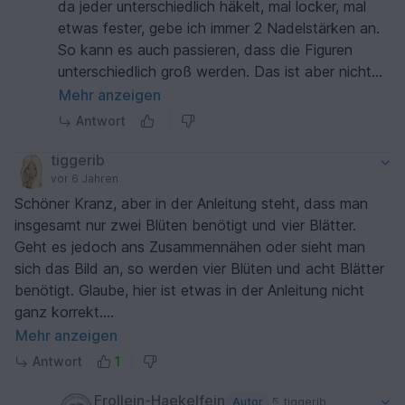
4. Weil mir das Lebkuchenmännchen mit Nadel 2,5 zu
da jeder unterschiedlich häkelt, mal locker, mal
klein für den Kranz erschien, habe ich es mit Nadel 3,5
etwas fester, gebe ich immer 2 Nadelstärken an.
gemacht. So bin ich auch mit den restlichen Details
So kann es auch passieren, dass die Figuren
verfahren. Dadurch bin ich nicht mehr mit einem Knäul
unterschiedlich groß werden. Das ist aber nicht
Wolle (insbesondere Camel) ausgekommen, was aber
schlimm, sondern liegt an jedem Häkler selbst.
Mehr anzeigen
mein Problem ist.
Wenn die Reihen beim Kranz nicht reichen, kann
Antwort
das auch an oben genanntem Grund liegen.
Vielleicht häkelst Du dann einfach noch ein paar
tiggerib
Reihen mehr. Die Farbe Maronen ist tatsächlich
vor 6 Jahren
beim Schwarz Weiß Gebäck enthalten. Da kann
Schöner Kranz, aber in der Anleitung steht, dass man
man aber individuell eine für sich passende Farbe
insgesamt nur zwei Blüten benötigt und vier Blätter.
auswählen. Braun als Oberbegriff ist für die, die
Geht es jedoch ans Zusammennähen oder sieht man
vielleicht eine andere Wolle als Schachenmayr
sich das Bild an, so werden vier Blüten und acht Blätter
Catania verwenden. Ich hoffe, Du hattest
benötigt. Glaube, hier ist etwas in der Anleitung nicht
trotzdem Spaß mit der Anleitung. Viele Grüße,
ganz korrekt.
Danie
Ansonsten ein hübscher Kranz. Ich habe gleich zwei
Mehr anzeigen
gemacht. 🙂
Antwort
1
Frollein-Haekelfein
Autor
tiggerib