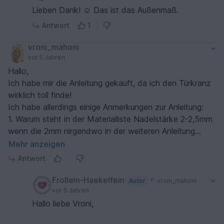
Lieben Dank! ☺️ Das ist das Außenmaß.
Antwort
1
vroni_mahoni
vor 5 Jahren
Hallo,
Ich habe mir die Anleitung gekauft, da ich den Türkranz
wirklich toll finde!
Ich habe allerdings einige Anmerkungen zur Anleitung:
1. Warum steht in der Materialliste Nadelstärke 2-2,5mm
wenn die 2mm nirgendwo in der weiteren Anleitung
auftaucht?
Mehr anzeigen
2. In der Materialliste taucht die Wollfarbe Marone auf,
Antwort
in der restlichen Anleitung jedoch nicht mehr. Wenn ich
nach dem Bild gehe, dann sollte wahrscheinlich das
Frollein-Haekelfein
Autor
vroni_mahoni
Schwarze-Weiß-Gebäck in Marone gearbeitet werden.
vor 5 Jahren
3. Ich bin beim Kranz nicht mit 74 Reihen
Hallo liebe Vroni,
ausgekommen.