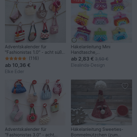
-15%
Adventskalender für
Häkelanleitung Mini
"Fashionistas 1.0" - acht süße
Handtasche,
Modelle
Schlüsselanhänger Bag
(116)
ab
2,83 €
3,50 €
Charm Adventskalender
ab
10,36 €
Elealinda-Design
Elke Eder
Adventskalender für
Häkelanleitung Sweeties-
"Fashionistas 3.0" - acht
Bommelmützchen (zum