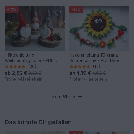
-10%
-10%
Häkelanleitung
Häkelanleitung Türkranz
Weihnachtsgnome - PDF
Sonnenblume - PDF Datei
Datei
(30)
(12)
ab
2,82 €
ab
4,19 €
3,30 €
4,90 €
Frollein-Haekelfein
Frollein-Haekelfein
Zum Store
Das könnte Dir gefallen