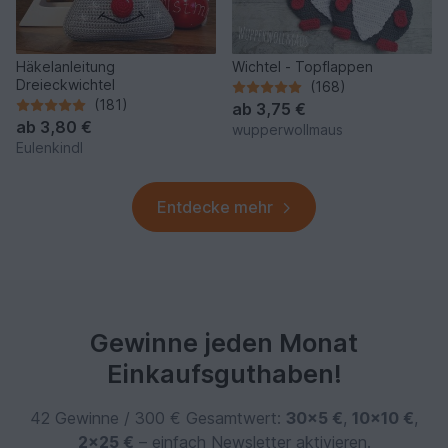
Häkelanleitung
Wichtel - Topflappen
Dreieckwichtel
(168)
(181)
ab
3,75 €
ab
3,80 €
wupperwollmaus
Eulenkindl
Entdecke mehr
Gewinne jeden Monat
Einkaufsguthaben!
42 Gewinne / 300 € Gesamtwert:
30×5 €
,
10×10 €
,
2×25 €
– einfach Newsletter aktivieren.