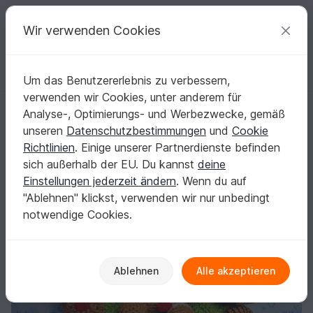
C
razy
P
atterns
Deine kreativen Ideen
Wir verwenden Cookies
Um das Benutzererlebnis zu verbessern,
Deutsch | € (EUR)
einloggen
Kostenlos registrieren
verwenden wir Cookies, unter anderem für
Häkelanleitung Türkranz Lebkuchenmännchen - PDF Datei
Startseite
Häkeln
Festlichkeiten
Weihnachten
Analyse-, Optimierungs- und Werbezwecke, gemäß
Häkelanleitung Türkranz Lebkuchenmännchen
unseren
Datenschutzbestimmungen
und
Cookie
- PDF Datei
Richtlinien
. Einige unserer Partnerdienste befinden
sich außerhalb der EU. Du kannst
deine
Einstellungen jederzeit ändern
. Wenn du auf
"Ablehnen" klickst, verwenden wir nur unbedingt
notwendige Cookies.
Ablehnen
Alle akzeptieren