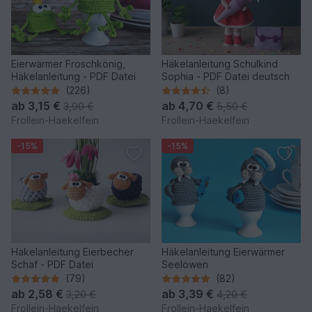
Eierwärmer Froschkönig,
Häkelanleitung Schulkind
Häkelanleitung - PDF Datei
Sophia - PDF Datei deutsch
(226)
(8)
ab
3,15 €
ab
4,70 €
3,90 €
5,50 €
Frollein-Haekelfein
Frollein-Haekelfein
-15%
-15%
Häkelanleitung Eierbecher
Häkelanleitung Eierwärmer
Schaf - PDF Datei
Seelöwen
(79)
(82)
ab
2,58 €
ab
3,39 €
3,20 €
4,20 €
Frollein-Haekelfein
Frollein-Haekelfein