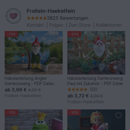
Frollein-Haekelfein
3825 Bewertungen
Kontakt
|
Folgen
|
Zum Store
|
Kollektionen
-15%
-20%
Häkelanleitung Angler
Häkelanleitung Gartenzwerg
Gartenzwerg - PDF Datei
Paul mit Zubehör - PDF Datei
deutsch
ab
3,96 €
(22)
4,90 €
ab
3,72 €
Frollein-Haekelfein
4,90 €
Frollein-Haekelfein
-15%
-10%