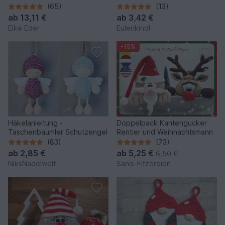
traumhafte Modelle
Befüllen)
(65)
(13)
ab
13,11 €
ab
3,42 €
Elke Eder
Eulenkindl
-15%
Häkelanleitung -
Doppelpack Kantengucker
Taschenbaumler Schutzengel
Rentier und Weihnachtsmann
(83)
(73)
ab
2,85 €
ab
5,25 €
6,50 €
NiksNadelwelt
Sanis-Fitzereien