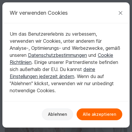
C
razy
P
atterns
Deine kreativen Ideen
Wir verwenden Cookies
Um das Benutzererlebnis zu verbessern,
Deutsch | € (EUR)
einloggen
Kostenlos registrieren
verwenden wir Cookies, unter anderem für
eBook Hemdbluse Damen
Startseite
Nähen
Damen
Shirts & Tuniken
Analyse-, Optimierungs- und Werbezwecke, gemäß
eBook Hemdbluse Damen
unseren
Datenschutzbestimmungen
und
Cookie
Richtlinien
. Einige unserer Partnerdienste befinden
sich außerhalb der EU. Du kannst
deine
Einstellungen jederzeit ändern
. Wenn du auf
"Ablehnen" klickst, verwenden wir nur unbedingt
notwendige Cookies.
Ablehnen
Alle akzeptieren