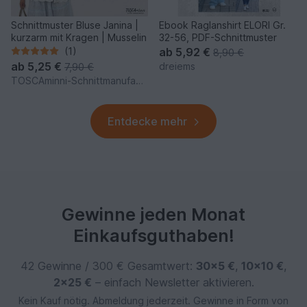
Schnittmuster Bluse Janina |
Ebook Raglanshirt ELORI Gr.
kurzarm mit Kragen | Musselin
32-56, PDF-Schnittmuster
(1)
ab
5,92 €
8,90 €
ab
5,25 €
dreiems
7,90 €
TOSCAminni-Schnittmanufaktur
Entdecke mehr
Gewinne jeden Monat
Einkaufsguthaben!
42 Gewinne / 300 € Gesamtwert:
30×5 €
,
10×10 €
,
2×25 €
– einfach Newsletter aktivieren.
Kein Kauf nötig. Abmeldung jederzeit. Gewinne in Form von