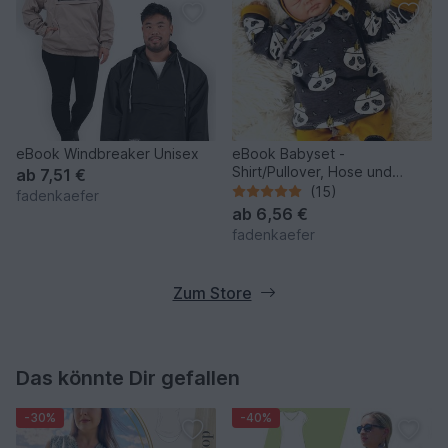
eBook Windbreaker Unisex
eBook Babyset -
Shirt/Pullover, Hose und
ab
7,51 €
Mütze ab Größe 50 bis 98
(15)
fadenkaefer
ab
6,56 €
fadenkaefer
Zum Store
Das könnte Dir gefallen
-30%
-40%