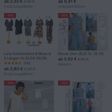
ab
2,33 €
ab
9,41 €
4,90 €
firstloungeberlin
FirstLoungeBerlin
UnendlichSchön
-50%
-30%
Luna Sommerkleid & Bluse in
Ebook Shirt JELSI Gr. 32-56
9 Längen Gr.32/34-56/58
ab
5,92 €
8,90 €
Schnitt & Anleitung
(14)
dreiems
Damenkleid Damenbluse Shirt
ab
2,80 €
5,90 €
FirstLoungeBerlin
-30%
-30%