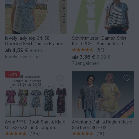
lovely lady top 34-58
Schnittmuster Damen Shirt
Oberteil Shirt Damen Frauen
Kleid PDF – Sommerkleid
Schnittmuster Businesstop
nähen 32–48
ab
4,59 €
(51)
6,90 €
ab
3,36 €
lovelysewdesign
5,90 €
73engelchen
-50%
Anna *** E-Book Shirt & Kleid
Anleitung Dahlia Raglan Basic
Gr. XS-XXXL in 5 Längen
Shirt von 36 - 62
Nähanleitung mit
(135)
(18)
Schnittmuster Design von