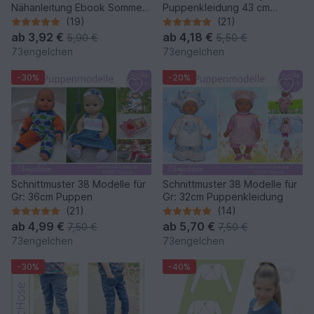
Nähanleitung Ebook Sommer
Puppenkleidung 43 cm
Jerseykleid mit Beamer Datei
Puppen mit Schultüte
(19)
(21)
ab
3,92 €
ab
4,18 €
5,90 €
5,50 €
73engelchen
73engelchen
-30%
-20%
Schnittmuster 38 Modelle für
Schnittmuster 38 Modelle für
Gr: 36cm Puppen
Gr: 32cm Puppenkleidung
(21)
(14)
ab
4,99 €
ab
5,70 €
7,50 €
7,50 €
73engelchen
73engelchen
-30%
-40%