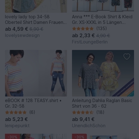
lovely lady top 34-58
Anna *** E-Book Shirt & Kleid
Oberteil Shirt Damen Frauen
Gr. XS-XXXL in 5 Längen
Schnittmuster Businesstop
Nähanleitung mit
ab
4,59 €
(135)
6,90 €
Schnittmuster Design von
ab
2,33 €
lovelysewdesign
4,90 €
firstloungeberlin
FirstLoungeBerlin
eBOOK # 128 TEASY.shirt •
Anleitung Dahlia Raglan Basic
Gr. 32-58
Shirt von 36 - 62
(6)
(18)
ab
5,23 €
ab
9,41 €
lenipepunkt
UnendlichSchön
-30%
-30%