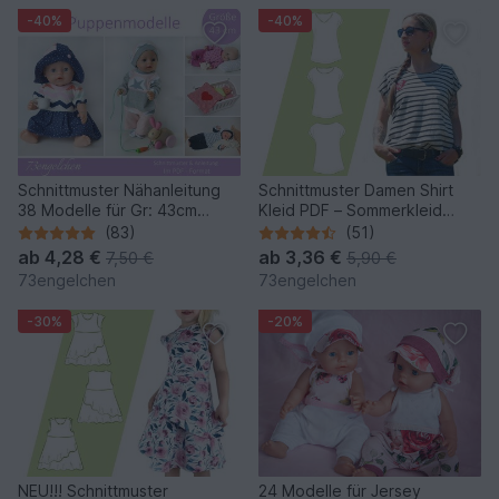
-40%
-40%
Schnittmuster Nähanleitung
Schnittmuster Damen Shirt
38 Modelle für Gr: 43cm
Kleid PDF – Sommerkleid
Puppen - Puppenkleidung
nähen 32–48
(83)
(51)
ab
4,28 €
ab
3,36 €
7,50 €
5,90 €
73engelchen
73engelchen
-30%
-20%
NEU!!! Schnittmuster
24 Modelle für Jersey