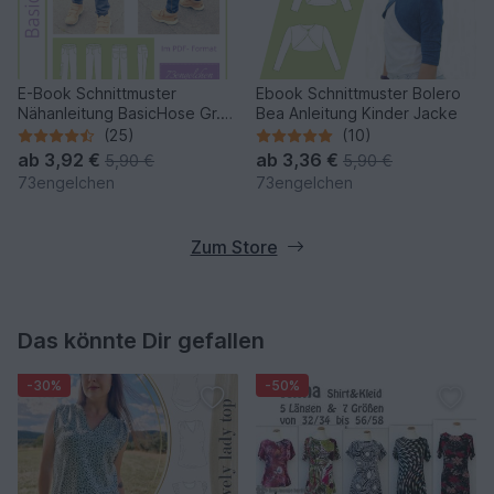
E-Book Schnittmuster
Ebook Schnittmuster Bolero
Nähanleitung BasicHose Gr.
Bea Anleitung Kinder Jacke
74-164
(25)
(10)
ab
3,92 €
ab
3,36 €
5,90 €
5,90 €
73engelchen
73engelchen
Zum Store
Das könnte Dir gefallen
-30%
-50%