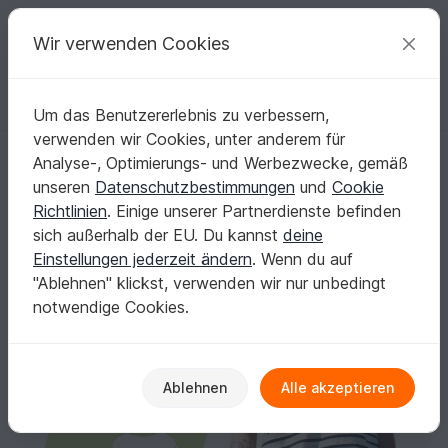
C
razy
P
atterns
Deine kreativen Ideen
Wir verwenden Cookies
Um das Benutzererlebnis zu verbessern,
Deutsch | € (EUR)
einloggen
Kostenlos registrieren
verwenden wir Cookies, unter anderem für
Schnittmuster Damen Shirt Kleid PDF – Sommerkleid nähen 32–48
Startseite
Nähen
Damen
Shirts & Tuniken
Analyse-, Optimierungs- und Werbezwecke, gemäß
Schnittmuster Damen Shirt Kleid PDF –
unseren
Datenschutzbestimmungen
und
Cookie
Sommerkleid nähen 32–48
Richtlinien
. Einige unserer Partnerdienste befinden
sich außerhalb der EU. Du kannst
deine
Einstellungen jederzeit ändern
. Wenn du auf
"Ablehnen" klickst, verwenden wir nur unbedingt
notwendige Cookies.
Ablehnen
Alle akzeptieren