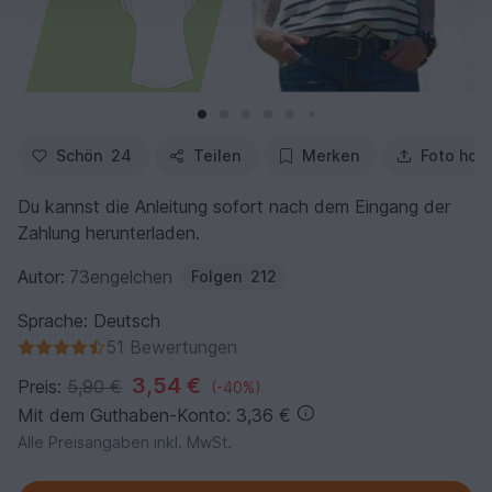
Schön
24
Teilen
Merken
Foto hoc
Du kannst die Anleitung sofort nach dem Eingang der
Zahlung herunterladen.
Autor:
73engelchen
Folgen
212
Sprache: Deutsch
51 Bewertungen
3,54 €
Preis:
5,90 €
(-40%)
Mit dem Guthaben-Konto: 3,36 €
Alle Preisangaben inkl. MwSt.