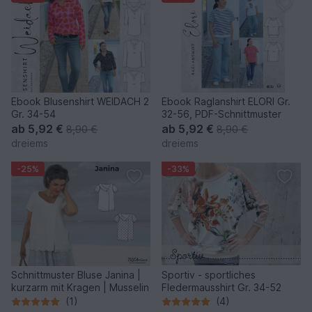
Ebook Blusenshirt WEIDACH 2
Ebook Raglanshirt ELORI Gr.
Gr. 34-54
32-56, PDF-Schnittmuster
ab
5,92 €
ab
5,92 €
8,90 €
8,90 €
dreiems
dreiems
-25%
-33%
Schnittmuster Bluse Janina |
Sportiv - sportliches
kurzarm mit Kragen | Musselin
Fledermausshirt Gr. 34-52
(1)
(4)