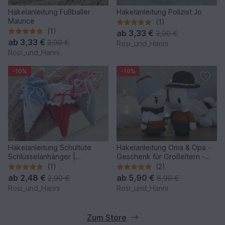
Häkelanleitung Fußballer
Häkelanleitung Polizist Jo
Maurice
(1)
(1)
ab
3,33 €
3,90 €
ab
3,33 €
3,90 €
Rosi_und_Hanni
Rosi_und_Hanni
-10%
-10%
Häkelanleitung Schultüte
Häkelanleitung Oma & Opa -
Schlüsselanhänger |
Geschenk für Großeltern -
Geschenk zur Einschulung
Geburt & Taufe
(1)
(2)
ab
2,48 €
ab
5,90 €
2,90 €
6,90 €
Rosi_und_Hanni
Rosi_und_Hanni
Zum Store