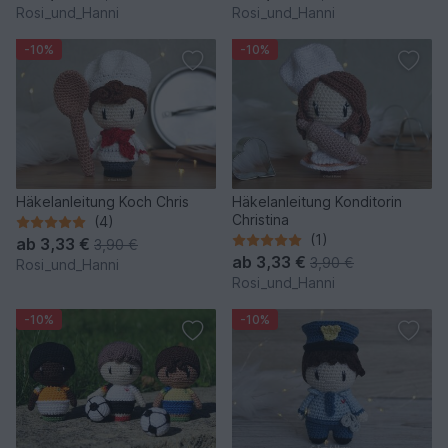
Rosi_und_Hanni
Rosi_und_Hanni
-10%
-10%
Häkelanleitung Koch Chris
Häkelanleitung Konditorin
Christina
(4)
(1)
ab
3,33 €
3,90 €
ab
3,33 €
3,90 €
Rosi_und_Hanni
Rosi_und_Hanni
-10%
-10%