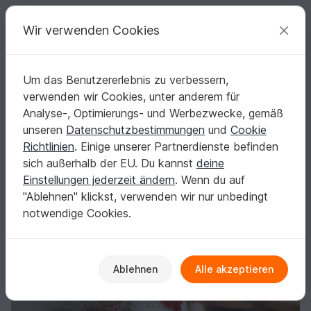
C
razy
P
atterns
Deine kreativen Ideen
Wir verwenden Cookies
Um das Benutzererlebnis zu verbessern,
Deutsch | € (EUR)
einloggen
Kostenlos registrieren
verwenden wir Cookies, unter anderem für
Häkelanleitung Koch Chris
Startseite
Häkeln
Amigurumi
Puppen
Analyse-, Optimierungs- und Werbezwecke, gemäß
Häkelanleitung Koch Chris
unseren
Datenschutzbestimmungen
und
Cookie
Richtlinien
. Einige unserer Partnerdienste befinden
sich außerhalb der EU. Du kannst
deine
Einstellungen jederzeit ändern
. Wenn du auf
"Ablehnen" klickst, verwenden wir nur unbedingt
notwendige Cookies.
Ablehnen
Alle akzeptieren