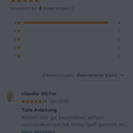
Basierend auf
4
Bewertungen
5
4
4
0
3
0
2
0
1
0
4 Bewertungen
claudia-dilcher
28. Juni 2026
Tolle Anleitung
Wirklich sehr gut beschrieben, einfach
nachzuhäkeln und hat richtig Spaß gemacht den
kleinen Mann wachsen zu sehen :-) (Sende
Mehr anzeigen