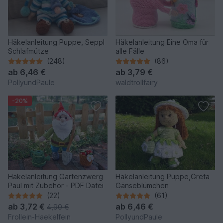
Häkelanleitung Puppe, Seppl
Häkelanleitung Eine Oma für
Schlafmütze
alle Fälle
(248)
(86)
ab
6,46 €
ab
3,79 €
PollyundPaule
waldtrollfairy
-20%
Häkelanleitung Gartenzwerg
Häkelanleitung Puppe,Greta
Paul mit Zubehör - PDF Datei
Gänseblümchen
(22)
(61)
ab
3,72 €
ab
6,46 €
4,90 €
Frollein-Haekelfein
PollyundPaule