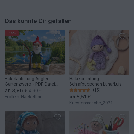
Das könnte Dir gefallen
-15%
Häkelanleitung Angler
Häkelanleitung
Gartenzwerg - PDF Datei
Schlafpüppchen Luna/Luis
deutsch
ab
3,96 €
(15)
4,90 €
ab
5,51 €
Frollein-Haekelfein
Kuestenmasche_2021