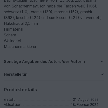
Baumwollgarn (Laufmeter von 125/50g, z.B. Catania
von Schachenmayr. Ich habe die Farben weiß (106),
schwarz (110), creme (130), marone (157), graphit
(393), krische (424) und sun kissed (437) verwendet.)
Häkelnadel 2,5 mm
Füllmaterial
Schere
Wollnadel
Maschenmarkierer
Sonstige Angaben des Autors/der Autorin
Hersteller:in
Produktdetails
Erstellt
31. August 2022
Aktualisiert
18. Februar 2024