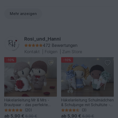
Mehr anzeigen
Rosi_und_Hanni
472 Bewertungen
Kontakt
|
Folgen
|
Zum Store
-10%
-10%
Häkelanleitung Mr & Mrs -
Häkelanleitung Schulmädchen
Brautpaar - das perfekte
& Schuljunge mit Schultüte -
Hochzeitsgeschenk
Schulkinder
(20)
(3)
ab
5,90 €
ab
5,90 €
6,90 €
6,90 €