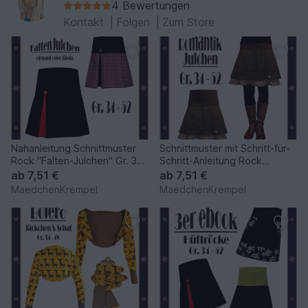
4 Bewertungen
Kontakt
|
Folgen
|
Zum Store
Nähanleitung Schnittmuster
Schnittmuster mit Schritt-für-
Rock "Falten-Julchen" Gr. 34-
Schritt-Anleitung Rock
52
"RomantikJulchen"
ab
7,51 €
ab
7,51 €
MaedchenKrempel
MaedchenKrempel