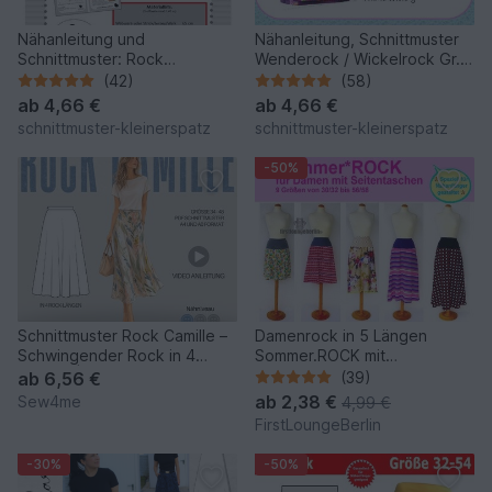
Nähanleitung und
Nähanleitung, Schnittmuster
Schnittmuster: Rock
Wenderock / Wickelrock Gr.
"ruckzuck" Gr. 36 - 44/46
36-44
(42)
(58)
ab
4,66 €
ab
4,66 €
schnittmuster-kleinerspatz
schnittmuster-kleinerspatz
-50%
Schnittmuster Rock Camille –
Damenrock in 5 Längen
Schwingender Rock in 4
Sommer.ROCK mit
Längen | Gr. 34–48 (PDF
Seitentaschen in 9 Größen
ab
6,56 €
(39)
Nähanleitung mit
ab
2,38 €
Sew4me
4,99 €
Schnittmuster von
FirstLoungeBerlin
firstloungeberlin
-30%
-50%