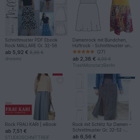
Schnittmuster PDF Ebook
Damenrock mit Bündchen,
Rock MALLARE Gr. 32-56
Hüftrock - Schnittmuster und
Nähanleitung
ab
5,92 €
(27)
8,90 €
ab
2,38 €
dreiems
4,99 €
TrashMonstarzBerlin
Rock FRAU KARI | eBook
Rock mit Schlitz für Damen –
Schnittmuster Gr. 32-52 -
ab
7,51 €
Denia #170
ab
6,56 €
STUDIOSCHNITTREIF