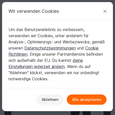
C
razy
P
atterns
Deine kreativen Ideen
Wir verwenden Cookies
Um das Benutzererlebnis zu verbessern,
Deutsch | € (EUR)
einloggen
Kostenlos registrieren
verwenden wir Cookies, unter anderem für
Cacheur zum Wenden Größe 34 - 52 Nähanleitung Schnittmuster
Startseite
Nähen
Damen
Röcke
Analyse-, Optimierungs- und Werbezwecke, gemäß
Cacheur zum Wenden Größe 34 - 52
unseren
Datenschutzbestimmungen
und
Cookie
Nähanleitung Schnittmuster
Richtlinien
. Einige unserer Partnerdienste befinden
sich außerhalb der EU. Du kannst
deine
Einstellungen jederzeit ändern
. Wenn du auf
"Ablehnen" klickst, verwenden wir nur unbedingt
notwendige Cookies.
Ablehnen
Alle akzeptieren