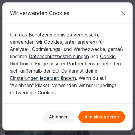
C
razy
P
atterns
Deine kreativen Ideen
Wir verwenden Cookies
Um das Benutzererlebnis zu verbessern,
Deutsch | € (EUR)
einloggen
Kostenlos registrieren
verwenden wir Cookies, unter anderem für
SEELENWÄRMER BERGGIPFEL
Startseite
Stricken
Damen
Seelenwärmer
Analyse-, Optimierungs- und Werbezwecke, gemäß
SEELENWÄRMER BERGGIPFEL
unseren
Datenschutzbestimmungen
und
Cookie
Richtlinien
. Einige unserer Partnerdienste befinden
sich außerhalb der EU. Du kannst
deine
Einstellungen jederzeit ändern
. Wenn du auf
"Ablehnen" klickst, verwenden wir nur unbedingt
notwendige Cookies.
Ablehnen
Alle akzeptieren