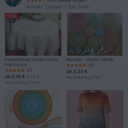
1363 Bewertungen
Kontakt
|
Folgen
|
Zum Store
-20%
Kunststricken: Große Decke
Mandala - Mobile Häkeln
Prachtstück
(6)
(1)
ab
3,33 €
ab
4,18 €
5,50 €
VeronikaHug-Print
VeronikaHug-Print