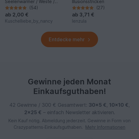
Seelenwärmer / Weste /
Illusionsstricken
Jacke (Oversize)-für alle
(54)
(27)
Größen
ab
2,00 €
ab
3,71 €
Kuschelliebe_by_nancy
lenzula
Entdecke mehr
Gewinne jeden Monat
Einkaufsguthaben!
42 Gewinne / 300 € Gesamtwert:
30×5 €
,
10×10 €
,
2×25 €
– einfach Newsletter aktivieren.
Kein Kauf nötig. Abmeldung jederzeit. Gewinne in Form von
Crazypatterns‑Einkaufsguthaben.
Mehr Informationen