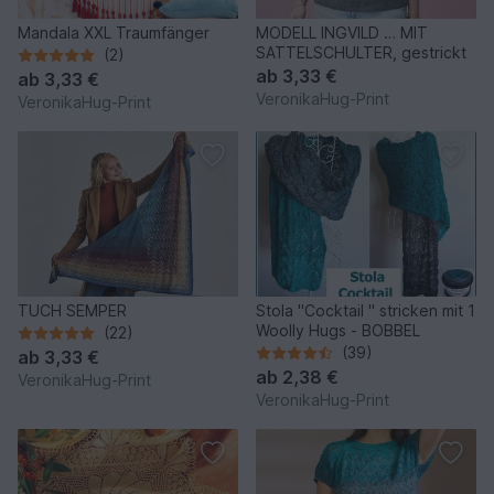
Mandala XXL Traumfänger
MODELL INGVILD … MIT
SATTELSCHULTER, gestrickt
(2)
ab
3,33 €
ab
3,33 €
VeronikaHug-Print
VeronikaHug-Print
TUCH SEMPER
Stola "Cocktail " stricken mit 1
Woolly Hugs - BOBBEL
(22)
(39)
ab
3,33 €
ab
2,38 €
VeronikaHug-Print
VeronikaHug-Print