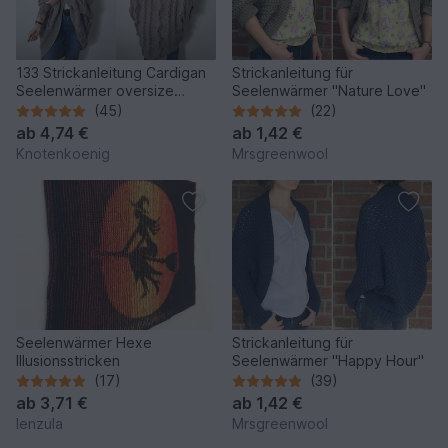
133 Strickanleitung Cardigan
Strickanleitung für
Seelenwärmer oversize
Seelenwärmer "Nature Love"
Herbstlaub in mehreren
(45)
(22)
Größen und Variationen
ab
4,74 €
ab
1,42 €
Knotenkoenig
Mrsgreenwool
Seelenwärmer Hexe
Strickanleitung für
Illusionsstricken
Seelenwärmer "Happy Hour"
(17)
(39)
ab
3,71 €
ab
1,42 €
lenzula
Mrsgreenwool