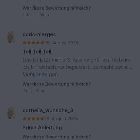
War diese Bewertung hilfreich?
1
Ja
|
Nein
doris-merges
26. August 2025
Toll Toll Toll
Das ist jetzt meine 3. Anleitung für ein Tuch und
ich bin einfach nur begeistert. Es macht soviel
Spaß danach zu stricken. Und das Ergebnis ist
Mehr anzeigen
sehr gut angekommen. Es war ein
War diese Bewertung hilfreich?
Weihnachtsgeschenk für eine Freundin.
Ja
|
Nein
cornelia_wunsche_3
18. August 2025
Prima Anleitung
War diese Bewertung hilfreich?