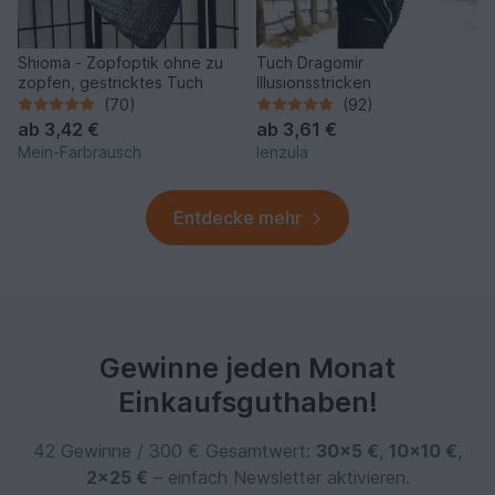
Shioma - Zopfoptik ohne zu
Tuch Dragomir
zopfen, gestricktes Tuch
Illusionsstricken
(70)
(92)
ab
3,42 €
ab
3,61 €
Mein-Farbrausch
lenzula
Entdecke mehr
Gewinne jeden Monat
Einkaufsguthaben!
42 Gewinne / 300 € Gesamtwert:
30×5 €
,
10×10 €
,
2×25 €
– einfach Newsletter aktivieren.