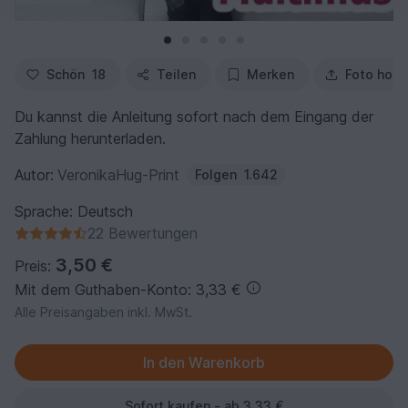
Schön
18
Teilen
Merken
Foto hoch
Du kannst die Anleitung sofort nach dem Eingang der
Zahlung herunterladen.
Autor:
VeronikaHug-Print
Folgen
1.642
Sprache: Deutsch
22 Bewertungen
3,50 €
Preis:
Mit dem Guthaben-Konto: 3,33 €
Alle Preisangaben inkl. MwSt.
Sofort kaufen - ab 3,33 €