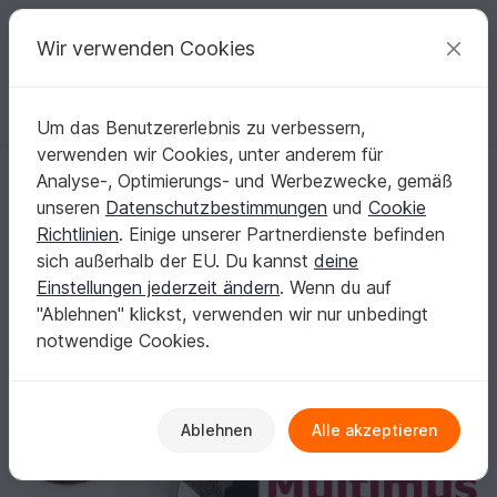
C
razy
P
atterns
Deine kreativen Ideen
Wir verwenden Cookies
Um das Benutzererlebnis zu verbessern,
Deutsch | € (EUR)
einloggen
Kostenlos registrieren
verwenden wir Cookies, unter anderem für
Tuch "Multimus" mit 1 Bobbel-Cotton XTRA von Woolly Hugs stricken
Startseite
Stricken
Tücher
Dreieckstücher
Analyse-, Optimierungs- und Werbezwecke, gemäß
Tuch "Multimus" mit 1 Bobbel-Cotton XTRA
unseren
Datenschutzbestimmungen
und
Cookie
von Woolly Hugs stricken
Richtlinien
. Einige unserer Partnerdienste befinden
sich außerhalb der EU. Du kannst
deine
Einstellungen jederzeit ändern
. Wenn du auf
"Ablehnen" klickst, verwenden wir nur unbedingt
notwendige Cookies.
Ablehnen
Alle akzeptieren