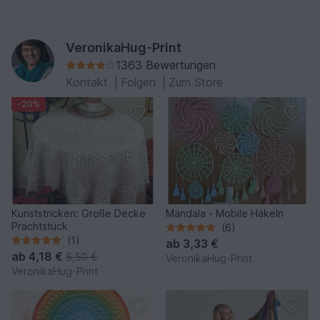
VeronikaHug-Print
1363 Bewertungen
Kontakt
|
Folgen
|
Zum Store
-20%
Kunststricken: Große Decke
Mandala - Mobile Häkeln
Prachtstück
(6)
(1)
ab
3,33 €
ab
4,18 €
5,50 €
VeronikaHug-Print
VeronikaHug-Print