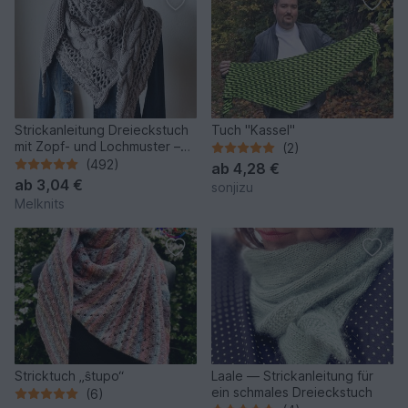
Strickanleitung Dreieckstuch
Tuch "Kassel"
mit Zopf- und Lochmuster –
(2)
Cozy Winter
(492)
ab
4,28 €
ab
3,04 €
sonjizu
Melknits
Stricktuch „ŝtupo“
Laale — Strickanleitung für
ein schmales Dreieckstuch
(6)