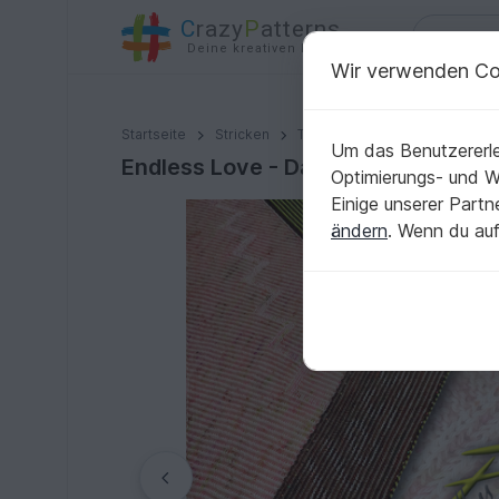
C
razy
P
atterns
Deine kreativen Ideen
Wir verwenden Co
Endless Love - Das Seelentuch
Startseite
Stricken
Tücher
Dreieckstücher
Um das Benutzererle
Endless Love - Das Seelentuch
Optimierungs- und 
Einige unserer Part
ändern
. Wenn du auf