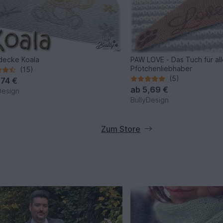
decke Koala
PAW LOVE - Das Tuch für al
Pfötchenliebhaber
(15)
(5)
,74 €
ab
5,69 €
Design
BullyDesign
Zum Store