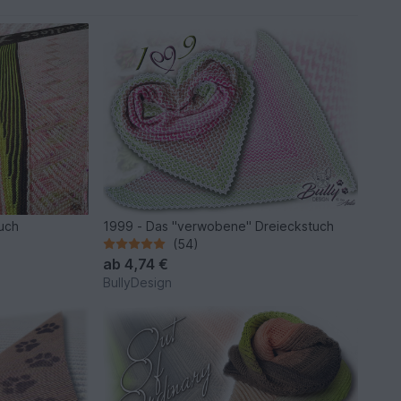
tuch
1999 - Das "verwobene" Dreieckstuch
(54)
ab
4,74 €
BullyDesign