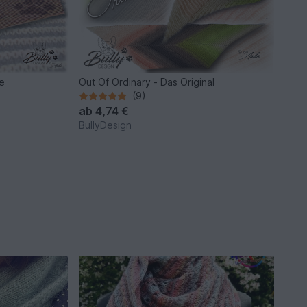
le
Out Of Ordinary - Das Original
(9)
ab
4,74 €
BullyDesign