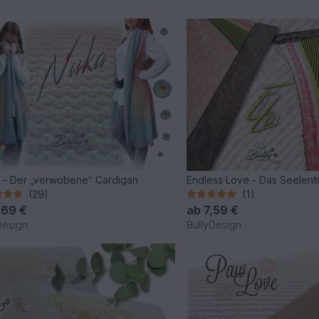
- Der „verwobene“ Cardigan
Endless Love - Das Seelen
(29)
(1)
,69 €
ab
7,59 €
Design
BullyDesign