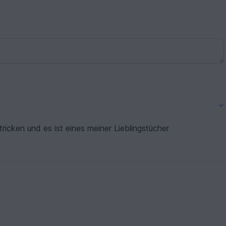
 hat. Danke! - Und das Tuch ist natürlich traumhaft!
ricken und es ist eines meiner Lieblingstücher