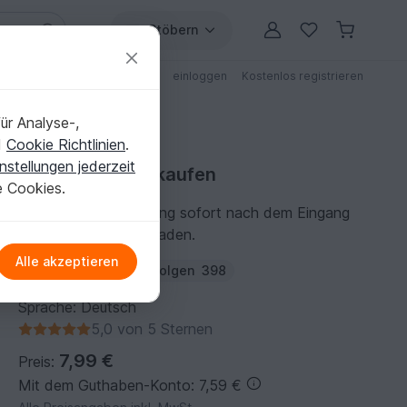
Stöbern
ungen
Anleitungen mit Rabatt
einloggen
Kostenlos registrieren
ür Analyse-,
d
Cookie Richtlinien
.
nstellungen jederzeit
Strickanleitung kaufen
e Cookies.
Du kannst die Anleitung sofort nach dem Eingang
der Zahlung herunterladen.
Alle akzeptieren
Autor:
BullyDesign
Folgen
398
Sprache: Deutsch
5,0 von 5 Sternen
7,99 €
Preis:
Mit dem Guthaben-Konto: 7,59 €