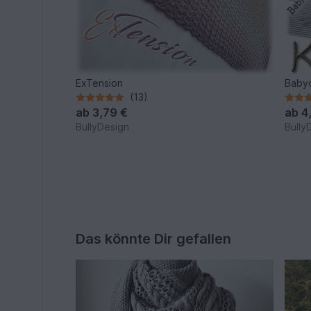
ExTension
Baby
(13)
ab
3,79 €
ab
4
BullyDesign
Bully
Das könnte Dir gefallen