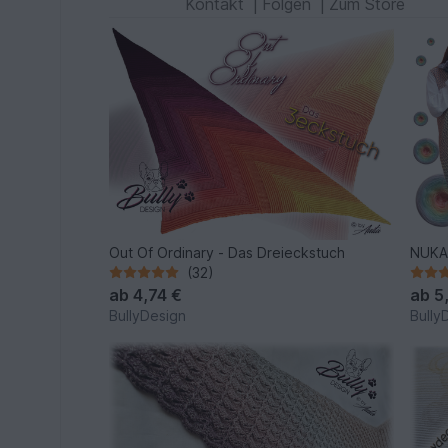
Kontakt
|
Folgen
|
Zum Store
Out Of Ordinary - Das Dreieckstuch
NUKA 
(32)
ab
4,74 €
ab
5
BullyDesign
Bully