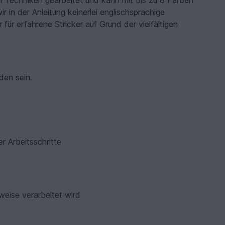
en Techniken gearbeitet und kann mit bis zu 8 Farben
in der Anleitung keinerlei englischsprachige
für erfahrene Stricker auf Grund der vielfältigen
den sein.
er Arbeitsschritte
weise verarbeitet wird