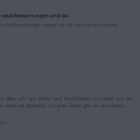
roduktbewertungen sind da.
Produktbewertungen zeigen wir hier die Sterneverteilung.
ist alles sehr gut erklärt und beschrieben und lässt sich gut
r liebevoll gestaltet: Für jede Reihe gibt es ein kleines
aken kann, so weiß man immer, wo man ist.
 in Kurzform auf einer Seite abgebildet mit Zählpfötchen,
ein
uss auch nicht immer blättern, wenn man die Mustersätze
 ist WIRKLICH das Geld wert, hab noch keine Designerin