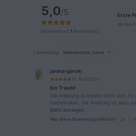
5,0
/5
Erste P
Ab drei 
Basierend auf
1
Bewertung
1 Bewertung
janina-gorski
14. April 2024
Ein Traum!
Die Anleitung zu kaufen lohnt sich. Es 
nachstricken. Die Anleitung ist auch seh
Pfötchen, das man ausmalen oder abh
Mehr anzeigen
Mustersatzwiederholungen sind nochmal
War diese Bewertung hilfreich?
Ja
|
N
so kann man echt nix vergessen und m
noch nicht im Kopf hat. Die Anleitzng