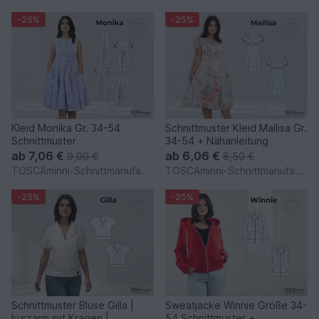
-25%
-25%
Kleid Monika Gr. 34-54
Schnittmuster Kleid Mailisa Gr.
Schnittmuster
34-54 + Nähanleitung
ab
7,06 €
ab
6,06 €
9,90 €
8,50 €
TOSCAminni-Schnittmanufaktur
TOSCAminni-Schnittmanufaktur
-25%
-25%
Schnittmuster Bluse Gilla |
Sweatjacke Winnie Größe 34-
kurzarm mit Kragen |
54 Schnittmuster +