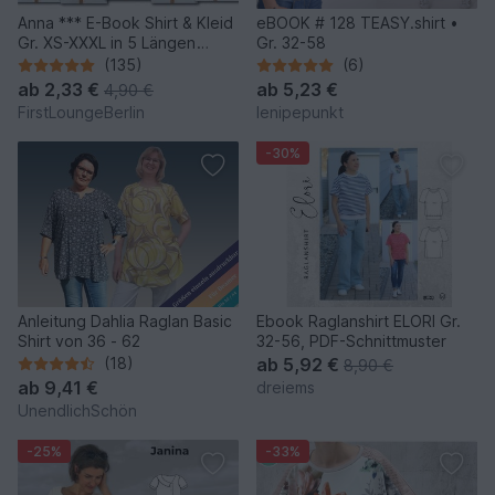
Anna *** E-Book Shirt & Kleid
eBOOK # 128 TEASY.shirt •
Gr. XS-XXXL in 5 Längen
Gr. 32-58
Nähanleitung mit
(135)
(6)
Schnittmuster Design von
ab
2,33 €
ab
5,23 €
4,90 €
firstloungeberlin
FirstLoungeBerlin
lenipepunkt
-30%
Anleitung Dahlia Raglan Basic
Ebook Raglanshirt ELORI Gr.
Shirt von 36 - 62
32-56, PDF-Schnittmuster
(18)
ab
5,92 €
8,90 €
ab
9,41 €
dreiems
UnendlichSchön
-25%
-33%