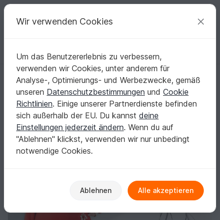
C
razy
P
atterns
Deine kreativen Ideen
Wir verwenden Cookies
Um das Benutzererlebnis zu verbessern,
Deutsch | € (EUR)
einloggen
Kostenlos registrieren
verwenden wir Cookies, unter anderem für
Fledermausshirt Rentje Gr. 34-54 Schnittmuster und Nähanleitung
Startseite
Nähen
Damen
Shirts & Tuniken
Analyse-, Optimierungs- und Werbezwecke, gemäß
Fledermausshirt Rentje Gr. 34-54
unseren
Datenschutzbestimmungen
und
Cookie
Schnittmuster und Nähanleitung
Richtlinien
. Einige unserer Partnerdienste befinden
sich außerhalb der EU. Du kannst
deine
Einstellungen jederzeit ändern
. Wenn du auf
"Ablehnen" klickst, verwenden wir nur unbedingt
notwendige Cookies.
Ablehnen
Alle akzeptieren