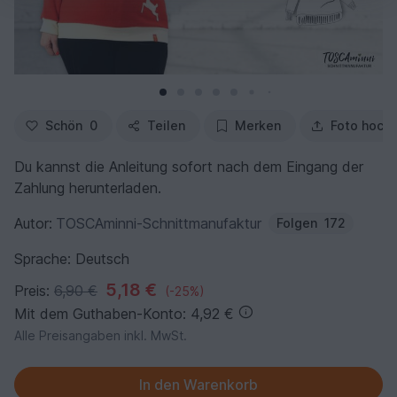
Schön
0
Teilen
Merken
Foto hoch
Du kannst die Anleitung sofort nach dem Eingang der
Zahlung herunterladen.
Autor:
TOSCAminni-Schnittmanufaktur
Folgen
172
Sprache: Deutsch
5,18 €
Preis:
6,90 €
(-25%)
Mit dem Guthaben-Konto: 4,92 €
Alle Preisangaben inkl. MwSt.