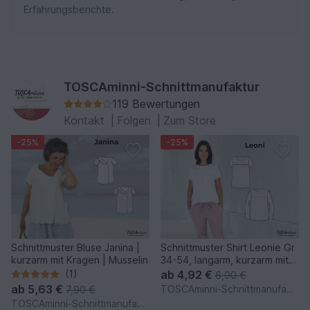
Erfahrungsberichte.
TOSCAminni-Schnittmanufaktur
119 Bewertungen
Kontakt
|
Folgen
|
Zum Store
-25%
-25%
Schnittmuster Bluse Janina |
Schnittmuster Shirt Leonie Gr
kurzarm mit Kragen | Musselin
34-54, langarm, kurzarm mit
Passe + Nähvideo
(1)
ab
4,92 €
6,90 €
ab
5,63 €
TOSCAminni-Schnittmanufaktur
7,90 €
TOSCAminni-Schnittmanufaktur