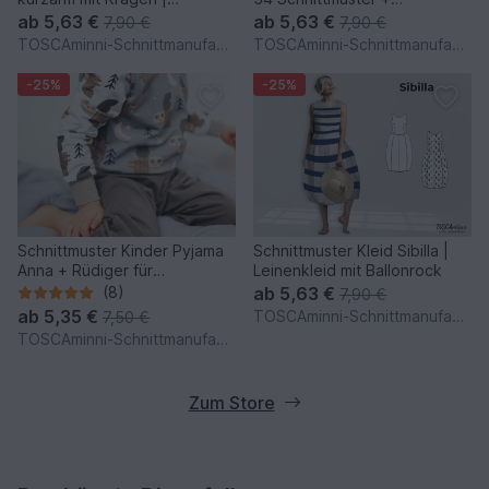
Leinenbluse
Nähanleitung
ab
5,63 €
ab
5,63 €
7,90 €
7,90 €
TOSCAminni-Schnittmanufaktur
TOSCAminni-Schnittmanufaktur
-25%
-25%
Schnittmuster Kinder Pyjama
Schnittmuster Kleid Sibilla |
Anna + Rüdiger für
Leinenkleid mit Ballonrock
Nähanfänger
(8)
ab
5,63 €
7,90 €
ab
5,35 €
TOSCAminni-Schnittmanufaktur
7,50 €
TOSCAminni-Schnittmanufaktur
Zum Store