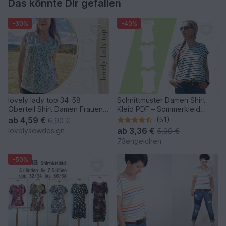
Das könnte Dir gefallen
-30%
-40%
lovely lady top 34-58
Schnittmuster Damen Shirt
Oberteil Shirt Damen Frauen
Kleid PDF – Sommerkleid
Schnittmuster Businesstop
nähen 32–48
ab
4,59 €
(51)
6,90 €
ab
3,36 €
lovelysewdesign
5,90 €
73engelchen
-50%