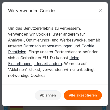
C
razy
P
atterns
Deine kreativen Ideen
Wir verwenden Cookies
Um das Benutzererlebnis zu verbessern,
Deutsch | € (EUR)
einloggen
Kostenlos registrieren
verwenden wir Cookies, unter anderem für
Babypüppchen Elefant Mika 1.0
Startseite
Häkeln
Festlichkeiten
Geburt
Analyse-, Optimierungs- und Werbezwecke, gemäß
Babypüppchen Elefant Mika 1.0
unseren
Datenschutzbestimmungen
und
Cookie
Richtlinien
. Einige unserer Partnerdienste befinden
sich außerhalb der EU. Du kannst
deine
Einstellungen jederzeit ändern
. Wenn du auf
"Ablehnen" klickst, verwenden wir nur unbedingt
notwendige Cookies.
Ablehnen
Alle akzeptieren