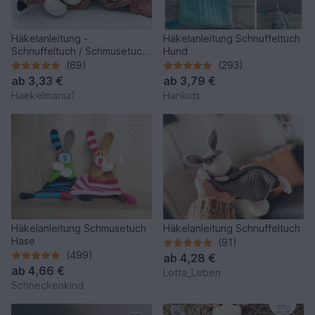
Häkelanleitung -
Häkelanleitung Schnuffeltuch
Schnuffeltuch / Schmusetuch
Hund
Fuchs
(69)
(293)
ab
3,33 €
ab
3,79 €
Haekelmania1
Hankids
Häkelanleitung Schmusetuch
Häkelanleitung Schnuffeltuch
Hase
(91)
(499)
ab
4,28 €
ab
4,66 €
Lotta_Leben
Schneckenkind