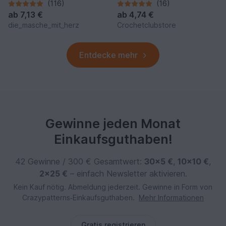
häkeln, Maus häkeln
Größen (PDF)
(116)
(16)
ab
7,13 €
ab
4,74 €
die_masche_mit_herz
Crochetclubstore
Entdecke mehr
Gewinne jeden Monat
Einkaufsguthaben!
42 Gewinne / 300 € Gesamtwert:
30×5 €
,
10×10 €
,
2×25 €
– einfach Newsletter aktivieren.
Kein Kauf nötig. Abmeldung jederzeit. Gewinne in Form von
Crazypatterns‑Einkaufsguthaben.
Mehr Informationen
Gratis registrieren