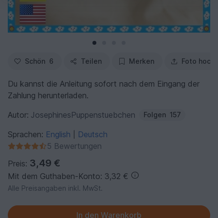
Schön
6
Teilen
Merken
Foto hoch
Du kannst die Anleitung sofort nach dem Eingang der
Zahlung herunterladen.
Autor:
JosephinesPuppenstuebchen
Folgen
157
Sprachen:
English
Deutsch
|
5 Bewertungen
3,49 €
Preis:
Mit dem Guthaben-Konto: 3,32 €
Alle Preisangaben inkl. MwSt.