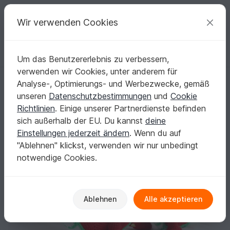
C
razy
P
atterns
Deine kreativen Ideen
Wir verwenden Cookies
Um das Benutzererlebnis zu verbessern,
Deutsch | € (EUR)
einloggen
Kostenlos registrieren
verwenden wir Cookies, unter anderem für
Drache Henry Häkelanleitung – Amigurumi Drache, Deutsch & Englisch
Startseite
Häkeln
Amigurumi
Dinos & Drachen
Analyse-, Optimierungs- und Werbezwecke, gemäß
Drache Henry Häkelanleitung – Amigurumi
unseren
Datenschutzbestimmungen
und
Cookie
Drache, Deutsch & Englisch
Richtlinien
. Einige unserer Partnerdienste befinden
sich außerhalb der EU. Du kannst
deine
Einstellungen jederzeit ändern
. Wenn du auf
"Ablehnen" klickst, verwenden wir nur unbedingt
notwendige Cookies.
Ablehnen
Alle akzeptieren