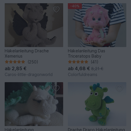
-40%
Häkelanleitung Drache
Häkelanleitung Das
Xemerius
Triceratops Baby
(250)
(41)
ab
2,85 €
ab
4,68 €
8,21 €
Caros-little-dragonworld
Colorfuldreams
Häkelanleitung
Drache Draco Häkelanleitung