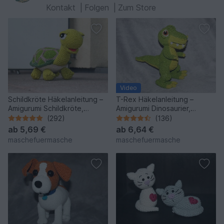
Kontakt
|
Folgen
|
Zum Store
Video
Schildkröte Häkelanleitung –
T-Rex Häkelanleitung –
Amigurumi Schildkröte,
Amigurumi Dinosaurier,
Deutsch und Englisch
Deutsch & Englisch
(292)
(136)
ab
5,69 €
ab
6,64 €
maschefuermasche
maschefuermasche