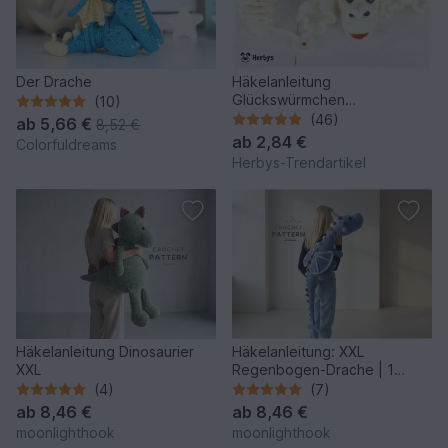
Der Drache
Häkelanleitung
Glückswürmchen
(10)
"Glücksdrache"
(46)
ab
5,66 €
8,52 €
ab
2,84 €
Colorfuldreams
Herbys-Trendartikel
Häkelanleitung Dinosaurier
Häkelanleitung: XXL
XXL
Regenbogen-Drache | 1
Anleitung - 2 Größen
(4)
(7)
ab
8,46 €
ab
8,46 €
moonlighthook
moonlighthook