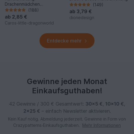
Drachenmädchen
(149)
"Aquamarina"
(188)
ab
3,79 €
ab
2,85 €
dionedesign
Caros-little-dragonworld
Entdecke mehr
Gewinne jeden Monat
Einkaufsguthaben!
42 Gewinne / 300 € Gesamtwert:
30×5 €
,
10×10 €
,
2×25 €
– einfach Newsletter aktivieren.
Kein Kauf nötig. Abmeldung jederzeit. Gewinne in Form von
Crazypatterns‑Einkaufsguthaben.
Mehr Informationen