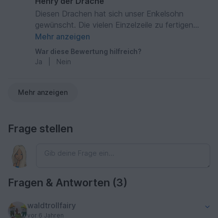
Henry der Drache
Diesen Drachen hat sich unser Enkelsohn
gewünscht. Die vielen Einzelzeile zu fertigen
haben viel Arbeit gemacht, aber das Ergebnis
Mehr anzeigen
war super. Dank der sehr guten Anleitung wurde
War diese Bewertung hilfreich?
mein Drache wurde genau schön, wie auf der
Ja
|
Nein
Abbildung der Häkelanleitung. Die vielen
Arbeitsstunden haben sich gelohnt. Der Enkel
hat sich riesig darüber gefreut. Das war ein
Mehr anzeigen
schönes Dankeschön für mich.
Frage stellen
Fragen & Antworten (3)
waldtrollfairy
vor 6 Jahren