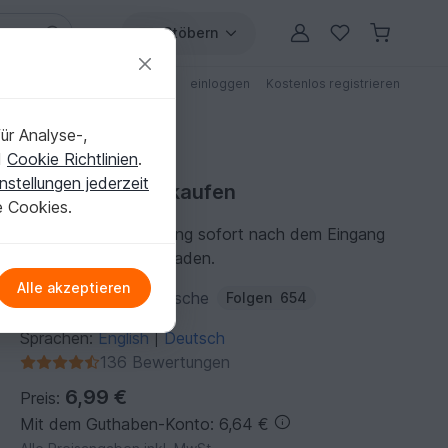
Stöbern
ungen
Anleitungen mit Rabatt
einloggen
Kostenlos registrieren
ür Analyse-,
d
Cookie Richtlinien
.
nstellungen jederzeit
Häkelanleitung kaufen
e Cookies.
Du kannst die Anleitung sofort nach dem Eingang
der Zahlung herunterladen.
Alle akzeptieren
Autor:
maschefuermasche
Folgen
654
Sprachen:
English
Deutsch
|
136 Bewertungen
6,99 €
Preis:
Mit dem Guthaben-Konto: 6,64 €