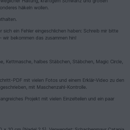
beweglicher Haltung, kräftigem Schwanz und großen
esonderes häkeln wollen.
nthalten.
 sich ein Fehler eingeschlichen haben: Schreib mir bitte
 – wir bekommen das zusammen hin!
e, Kettmasche, halbes Stäbchen, Stäbchen, Magic Circle,
r-Schritt-PDF mit vielen Fotos und einem Erklär-Video zu den
fgeschrieben, mit Maschenzahl-Kontrolle.
angreiches Projekt mit vielen Einzelteilen und ein paar
 × 10 cm (Nadel 2,5). Verwendet: Schachenmayr Catania.