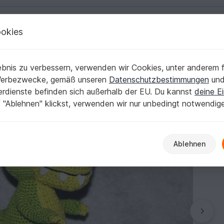
okies
Deutsch | € (EUR)
Kostenlose Anleit
h & Englisch
bnis zu verbessern, verwenden wir Cookies, unter anderem f
Dinosaurier, Deutsch & Englisch
Werbezwecke, gemäß unseren
Datenschutzbestimmungen
un
nerdienste befinden sich außerhalb der EU. Du kannst
deine Ei
 "Ablehnen" klickst, verwenden wir nur unbedingt notwendig
Ablehnen