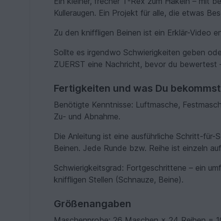
Ein kleiner, frecher T-Rex zum Häkeln – mit 
Kulleraugen. Ein Projekt für alle, die etwas B
Zu den kniffligen Beinen ist ein Erklär-Video e
Sollte es irgendwo Schwierigkeiten geben oder
ZUERST eine Nachricht, bevor du bewertest
Fertigkeiten und was Du bekommst
Benötigte Kenntnisse: Luftmasche, Festmasch
Zu- und Abnahme.
Die Anleitung ist eine ausführliche Schritt-fü
Beinen. Jede Runde bzw. Reihe ist einzeln au
Schwierigkeitsgrad: Fortgeschrittene – ein umf
kniffligen Stellen (Schnauze, Beine).
Größenangaben
Maschenprobe: 26 Maschen × 24 Reihen = 10