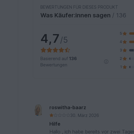
BEWERTUNGEN FÜR DIESES PRODUKT
Was Käufer:innen sagen
/ 136
4,7
5
/5
4
3
Basierend auf
136
2
Bewertungen
1
roswitha-baarz
30. März 2026
Hilfe
Hallo , ich habe bereits vor zwei Tage