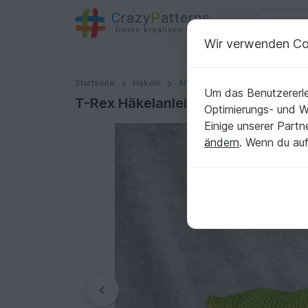
C
razy
P
atterns
Deine kreativen Ideen
Wir verwenden Co
T-Rex Häkelanleitung – Amigurumi Dinosaurier, Deutsc
Startseite
Häkeln
Amigurumi
Dinos & Drachen
Um das Benutzererle
T-Rex Häkelanleitung – Amigurumi 
Optimierungs- und 
Einige unserer Part
ändern
. Wenn du auf