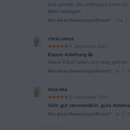
Mail gestellt. Die Anleitung konnte ich bisher gut verfolgen. Jedoch bei den Beinen komme ich mit
der Erklärung nicht klar. Ich bitte dah
Mehr anzeigen
Enkel hat bald Geburtstag und bis dahin
War diese Bewertung hilfreich?
1
Ja
|
habe ich immer noch keinerlei Antwort
angegebene Anzahl der Maschen nicht m
Jahren, Amigurumi s und habe bestimm
chris-janus
ausgehen, dass ich ein Laie bin und ke
11. September 2025
Zwischenzeitlich habe ich mir eine ande
Klasse Anleitung 👍
Meine Enkel haben sich riesig gefreut.
War diese Bewertung hilfreich?
Ja
|
N
Abarella
10. September 2025
Sehr gut verständlich, gute Anleitu
War diese Bewertung hilfreich?
Ja
|
N