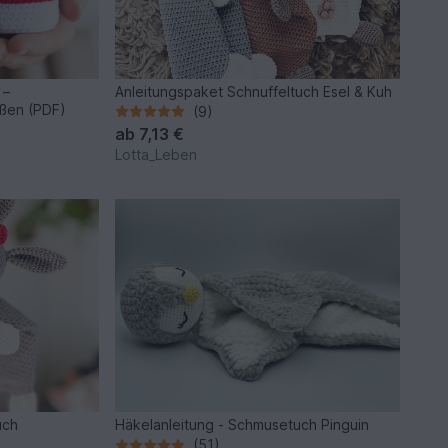
 –
Anleitungspaket Schnuffeltuch Esel & Kuh
ößen (PDF)
(9)
ab
7,13 €
Lotta_Leben
uch
Häkelanleitung - Schmusetuch Pinguin
(51)