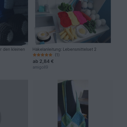
r den kleinen
Häkelanleitung: Lebensmittelset 2
(1)
ab
2,84 €
amigoll9