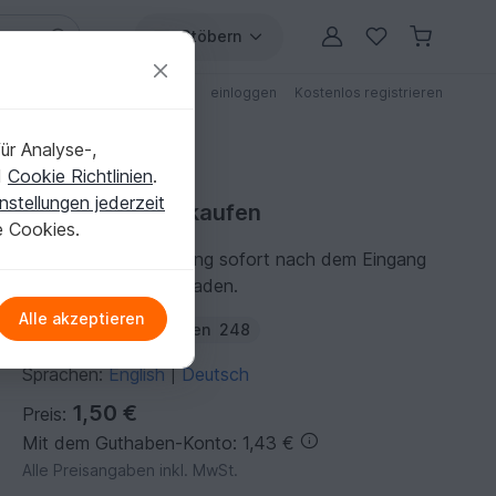
Stöbern
ungen
Anleitungen mit Rabatt
einloggen
Kostenlos registrieren
ür Analyse-,
d
Cookie Richtlinien
.
nstellungen jederzeit
Häkelanleitung kaufen
e Cookies.
Du kannst die Anleitung sofort nach dem Eingang
der Zahlung herunterladen.
Alle akzeptieren
Autor:
amigoll9
Folgen
248
Sprachen:
English
Deutsch
|
1,50 €
Preis:
Mit dem Guthaben-Konto: 1,43 €
Alle Preisangaben inkl. MwSt.