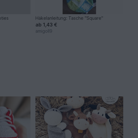
oties
Häkelanleitung: Tasche "Square"
ab
1,43 €
amigoll9