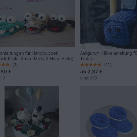
anleitungen für Handpuppen
Amigurumi Häkelanleitung fü
odil Kroki, Katze Molly & Hund Bello)
Traktor
(2)
(11)
,80 €
ab
2,37 €
ll9
amigoll9