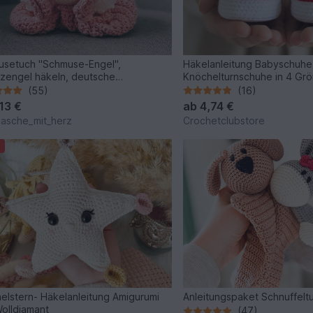
setuch "Schmuse-Engel",
Häkelanleitung Babyschuhe
zengel häkeln, deutsche
Knöchelturnschuhe in 4 Gr
anleitung
(55)
(16)
,13 €
ab
4,74 €
asche_mit_herz
Crochetclubstore
elstern- Häkelanleitung Amigurumi
Anleitungspaket Schnuffelt
olldiamant
(47)