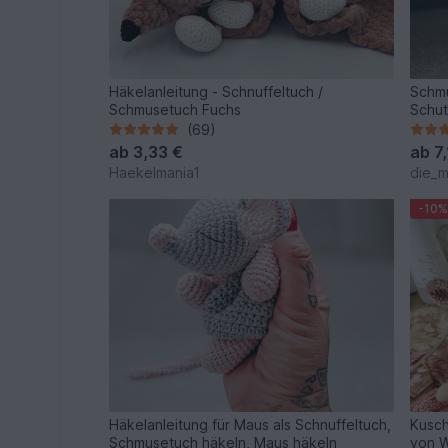
Häkelanleitung - Schnuffeltuch /
Schmu
Schmusetuch Fuchs
Schut
Häkel
(69)
ab
3,33 €
ab
7
Haekelmania1
die_m
-10%
Häkelanleitung für Maus als Schnuffeltuch,
Kusch
Schmusetuch häkeln, Maus häkeln
von W