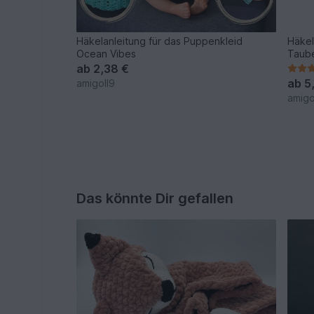
Häkelanleitung für das Puppenkleid
Häkel
Ocean Vibes
Taub
ab
2,38 €
ab
5
amigoll9
amigo
Das könnte Dir gefallen