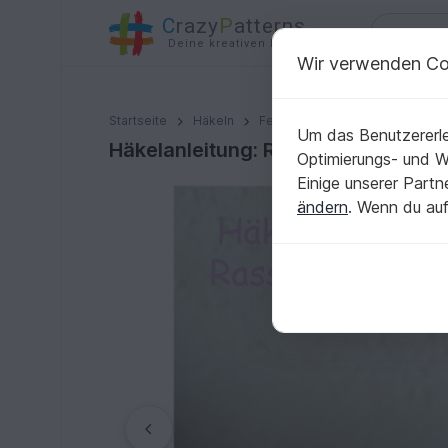
C
razy
P
atterns
Deine kreativen Ideen
Wir verwenden Co
Häkelanleitung: Rassel Nilpferd
Startseite
Häkeln
Festlichkeiten
Geburt
Um das Benutzererle
Häkelanleitung: Rassel Nilpferd
Optimierungs- und 
Einige unserer Part
ändern
. Wenn du auf