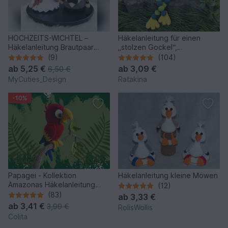
HOCHZEITS-WICHTEL –
Häkelanleitung für einen
Häkelanleitung Brautpaar
„stolzen Gockel“,
Gnome
Kantenhocker
(9)
(104)
ab
5,25 €
ab
3,09 €
6,50 €
MyCuties_Design
Ratakina
-10%
Papagei - Kollektion
Häkelanleitung kleine Möwen
Amazonas Häkelanleitung
(12)
Amigurumi
(83)
ab
3,33 €
ab
3,41 €
3,99 €
RolisWollis
Colita