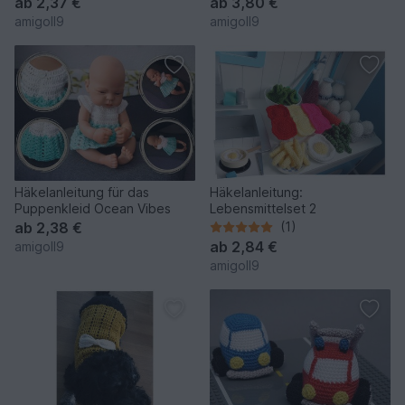
ab
2,37 €
ab
3,80 €
amigoll9
amigoll9
Häkelanleitung für das
Häkelanleitung:
Puppenkleid Ocean Vibes
Lebensmittelset 2
ab
2,38 €
(1)
ab
2,84 €
amigoll9
amigoll9