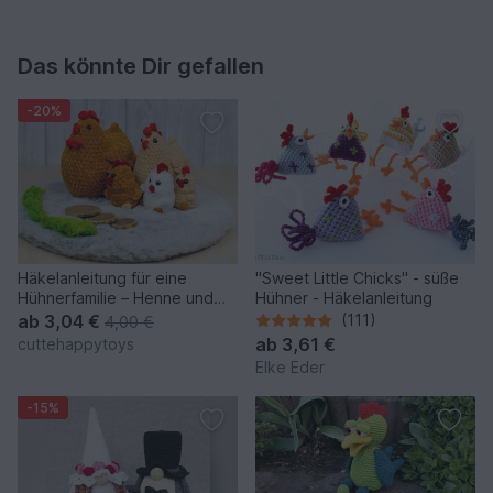
Das könnte Dir gefallen
-20%
Häkelanleitung für eine
"Sweet Little Chicks" - süße
Hühnerfamilie – Henne und
Hühner - Häkelanleitung
Küken aus Chenillegarn
ab
3,04 €
(111)
4,00 €
ab
3,61 €
cuttehappytoys
Elke Eder
-15%