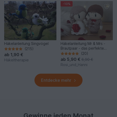
-10%
Häkelanleitung Singvögel
Häkelanleitung Mr & Mrs -
Brautpaar - das perfekte
(215)
Hochzeitsgeschenk
(20)
ab
1,90 €
ab
5,90 €
6,90 €
Häkeltherapie
Rosi_und_Hanni
Entdecke mehr
Gewinne jeden Monat