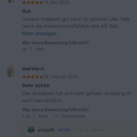
14. Mai 2026
Gut
Genaue Angaben gut nach zu arbeiten..alle Teile
(auch die kleinsten)ausführlich und mit Bild
beschrieben
Mehr anzeigen
War diese Bewertung hilfreich?
Ja
|
Nein
marina-n
16. Februar 2024
Sehr schön
Das Brautpaar hat sich sehr gefreut. Anleitung ist
auch verständlich
War diese Bewertung hilfreich?
1
Ja
|
Nein
1 Kommentar
•
amigoll9
vor 2 Jahren
AUTOR