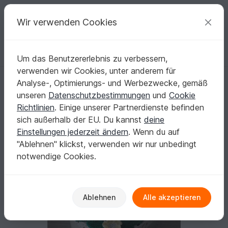
C
razy
P
atterns
Deine kreativen Ideen
Wir verwenden Cookies
Um das Benutzererlebnis zu verbessern,
Deutsch | € (EUR)
einloggen
Kostenlos registrieren
verwenden wir Cookies, unter anderem für
Häkelanleitung Hochzeitsgeschenk Taubenpärchen.
Startseite
Häkeln
Amigurumi
Vogelwelt
Analyse-, Optimierungs- und Werbezwecke, gemäß
Häkelanleitung Hochzeitsgeschenk
unseren
Datenschutzbestimmungen
und
Cookie
Taubenpärchen.
Richtlinien
. Einige unserer Partnerdienste befinden
sich außerhalb der EU. Du kannst
deine
Einstellungen jederzeit ändern
. Wenn du auf
"Ablehnen" klickst, verwenden wir nur unbedingt
notwendige Cookies.
Ablehnen
Alle akzeptieren