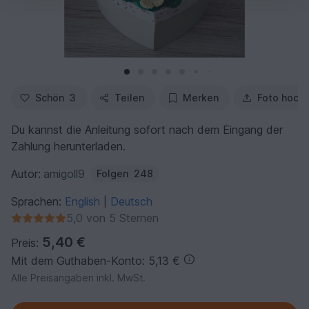
Schön
3
Teilen
Merken
Foto hoch
Du kannst die Anleitung sofort nach dem Eingang der
Zahlung herunterladen.
Autor:
amigoll9
Folgen
248
Sprachen:
English
Deutsch
|
5,0 von 5 Sternen
5,40 €
Preis:
Mit dem Guthaben-Konto: 5,13 €
Alle Preisangaben inkl. MwSt.