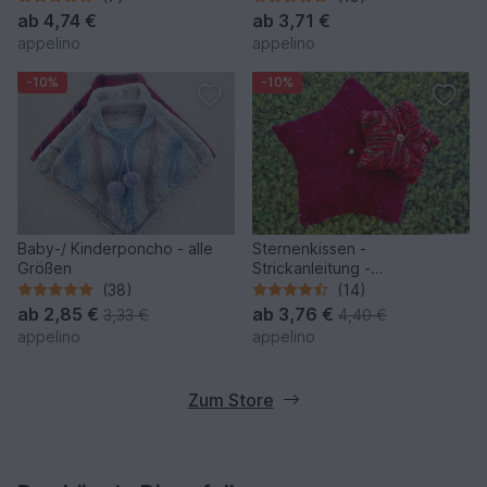
ab
4,74 €
ab
3,71 €
appelino
appelino
-10%
-10%
Baby-/ Kinderponcho - alle
Sternenkissen -
Größen
Strickanleitung -
Kuschelkissen
(38)
(14)
ab
2,85 €
ab
3,76 €
3,33 €
4,40 €
appelino
appelino
Zum Store