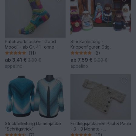
Patchworksocken "Good
Strickanleitung -
Mood" - ab Gr. 41- ohne
Krippenfiguren 9tlg.
Ferse
(11)
(8)
ab
3,41 €
ab
7,59 €
3,99 €
9,99 €
appelino
appelino
Strickanleitung Damenjacke
Erstlingsjäckchen Paul & Paula
"Schrägstrick"
- 0 - 3 Monate -
Strickanleitung
(7)
(19)