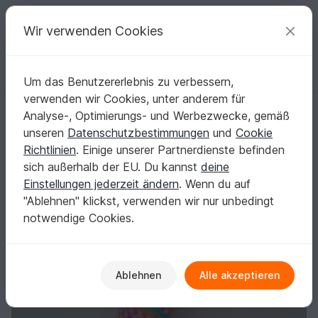
C
razy
P
atterns
Deine kreativen Ideen
Wir verwenden Cookies
Um das Benutzererlebnis zu verbessern,
Deutsch | € (EUR)
einloggen
Kostenlos registrieren
verwenden wir Cookies, unter anderem für
Strickanleitung - Sneakerssocken ohne Ferse mit Spitzenrand - Gr. 36
Startseite
Stricken
Damen
Socken & Beinstulpen
Analyse-, Optimierungs- und Werbezwecke, gemäß
Strickanleitung - Sneakerssocken ohne Ferse
unseren
Datenschutzbestimmungen
und
Cookie
mit Spitzenrand - Gr. 36 - 41
Richtlinien
. Einige unserer Partnerdienste befinden
sich außerhalb der EU. Du kannst
deine
Einstellungen jederzeit ändern
. Wenn du auf
"Ablehnen" klickst, verwenden wir nur unbedingt
notwendige Cookies.
Ablehnen
Alle akzeptieren