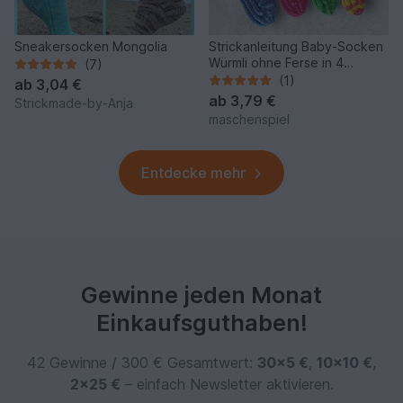
Sneakersocken Mongolia
Strickanleitung Baby-Socken
Würmli ohne Ferse in 4
(7)
Größen #377
(1)
ab
3,04 €
ab
3,79 €
Strickmade-by-Anja
maschenspiel
Entdecke mehr
Gewinne jeden Monat
Einkaufsguthaben!
42 Gewinne / 300 € Gesamtwert:
30×5 €
,
10×10 €
,
2×25 €
– einfach Newsletter aktivieren.