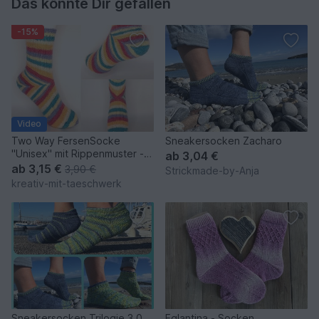
Das könnte Dir gefallen
-15%
Video
Two Way FersenSocke
Sneakersocken Zacharo
"Unisex" mit Rippenmuster -
ab
3,04 €
Gr.32-47
ab
3,15 €
3,90 €
Strickmade-by-Anja
kreativ-mit-taeschwerk
Sneakersocken Trilogie 3.0
Eglantina - Socken