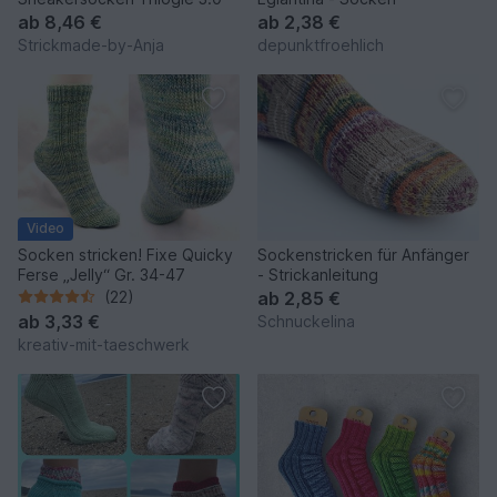
ab
8,46 €
ab
2,38 €
Strickmade-by-Anja
depunktfroehlich
Video
Socken stricken! Fixe Quicky
Sockenstricken für Anfänger
Ferse „Jelly“ Gr. 34-47
- Strickanleitung
(22)
ab
2,85 €
ab
3,33 €
Schnuckelina
kreativ-mit-taeschwerk