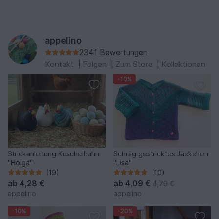
appelino
2341 Bewertungen
Kontakt
|
Folgen
|
Zum Store
|
Kollektionen
-10%
Strickanleitung Kuschelhuhn
Schräg gestricktes Jäckchen
"Helga"
"Lisa"
(19)
(10)
ab
4,28 €
ab
4,09 €
4,79 €
appelino
appelino
-10%
-20%