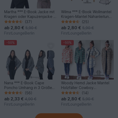
Martha *** E-Book Jacke mit
Wilma *** E-Book Wollmantel
Kragen oder Kapuzenjacke in
Kragen-Mantel Nähanleitung
5 Größen XS-XXL
mit Schnittmuster in 6 Größen
(37)
(25)
Nähanleitung mit
XS-XXL Design von
ab
2,80 €
ab
2,80 €
5,90 €
5,90 €
Schnittmuster Design von
firstloungeberlin
FirstLoungeBerlin
FirstLoungeBerlin
firstloungeberlin
-50%
-50%
Nana *** E-Book Cape
Woody Hemd Jacke Mantel
Poncho Umhang in 3 Größen
Holzfäller Cowboy
XS/S bis XL/XXL Nähanleitung
Fleecejacke Damenbluse
(56)
(14)
mit Schnittmuster Nähen
ab
2,33 €
ab
2,80 €
4,90 €
5,90 €
leicht und schnell! von
FirstLoungeBerlin
FirstLoungeBerlin
firstloungeberlin