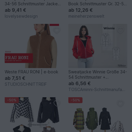
34-56 Schnittmuster Jacke
Book Schnittmuster Gr. 32-58
Weste Mantel Softshell
– Pablo
ab
9,41 €
ab
12,26 €
lovelysewdesign
meineherzenswelt
Weste FRAU RONI | e-book
Sweatjacke Winnie Größe 34-
54 Schnittmuster +
ab
7,51 €
Nähanleitung
ab
6,56 €
STUDIOSCHNITTREIF
TOSCAminni-Schnittmanufaktur
-50%
-50%