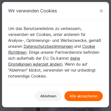
C
razy
P
atterns
Deine kreativen Ideen
Wir verwenden Cookies
Um das Benutzererlebnis zu verbessern,
Deutsch | € (EUR)
einloggen
Kostenlos registrieren
verwenden wir Cookies, unter anderem für
eBook Minna Damen
Startseite
Nähen
Damen
Jacken & Westen
Analyse-, Optimierungs- und Werbezwecke, gemäß
eBook Minna Damen
unseren
Datenschutzbestimmungen
und
Cookie
Richtlinien
. Einige unserer Partnerdienste befinden
sich außerhalb der EU. Du kannst
deine
Einstellungen jederzeit ändern
. Wenn du auf
"Ablehnen" klickst, verwenden wir nur unbedingt
notwendige Cookies.
Ablehnen
Alle akzeptieren