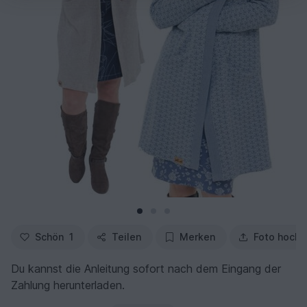
Schön
1
Teilen
Merken
Foto hochl
Du kannst die Anleitung sofort nach dem Eingang der
Zahlung herunterladen.