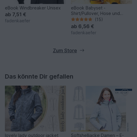
eBook Windbreaker Unisex
eBook Babyset -
Shirt/Pullover, Hose und
ab
7,51 €
Mütze ab Größe 50 bis 98
(15)
fadenkaefer
ab
6,56 €
fadenkaefer
Zum Store
Das könnte Dir gefallen
lovely lady outdoor jacket
Softshelljacke Damen – E-