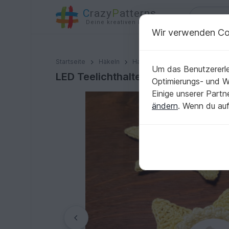
C
razy
P
atterns
Deine kreativen Ideen
Wir verwenden Co
LED Teelichthalter Narzisse
Startseite
Häkeln
Haus & Deko
Diverses
Um das Benutzererle
LED Teelichthalter Narzisse
Optimierungs- und 
Einige unserer Part
ändern
. Wenn du auf