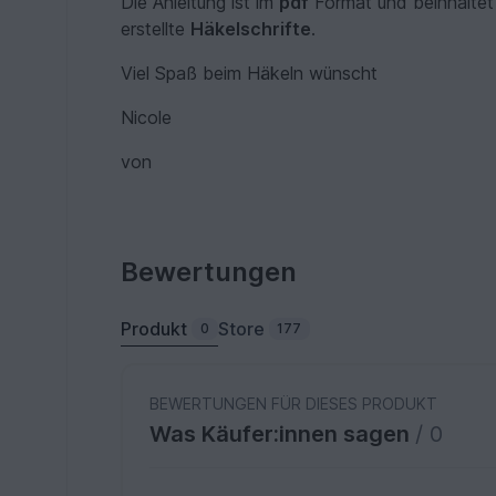
Die Anleitung ist im
pdf
Format und beinhaltet 
erstellte
Häkelschrifte
.
Viel Spaß beim Häkeln wünscht
Nicole
von
Bewertungen
Produkt
Store
0
177
BEWERTUNGEN FÜR DIESES PRODUKT
Was Käufer:innen sagen
/ 0