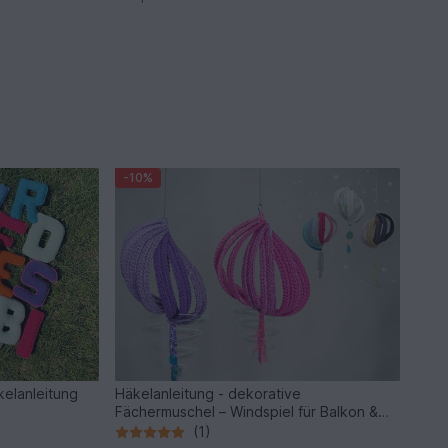
-10%
kelanleitung
Häkelanleitung - dekorative
Fächermuschel – Windspiel für Balkon &
Garten
(1)