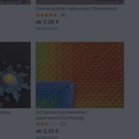
Sternensplitter halbrundes Sternentuch
(4)
ab
2,28 €
wollpoesie
locke
3d Decke Kuscheleinheit
quadratisch/rechteckig
(7)
ab
3,33 €
wollpoesie