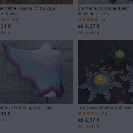
ensplitter Decke 10 zackige
Sternentuch Sternenkelch
nendecke
(individualisierbar)
(16)
(5)
,04 €
ab
2,57 €
oesie
wollpoesie
entuch Hoffnungsschimmer
Led Teelichthalter Schneef
,33 €
(16)
ab
2,57 €
oesie
wollpoesie