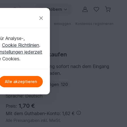
Stöbern
ungen
Anleitungen mit Rabatt
einloggen
Kostenlos registrieren
ür Analyse-,
d
Cookie Richtlinien
.
nstellungen jederzeit
Häkelanleitung kaufen
e Cookies.
Du kannst die Anleitung sofort nach dem Eingang
der Zahlung herunterladen.
Alle akzeptieren
Autor:
wollpoesie
Folgen
120
Sprache: Deutsch
1,70 €
Preis:
Mit dem Guthaben-Konto: 1,62 €
Alle Preisangaben inkl. MwSt.