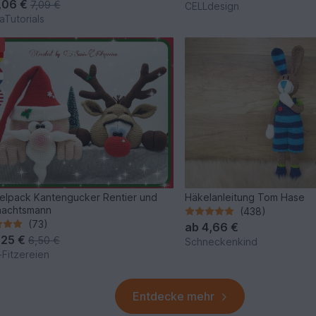
,06 €
7,09 €
CELLdesign
Tutorials
lpack Kantengucker Rentier und
Häkelanleitung Tom Hase
nachtsmann
(438)
(73)
ab
4,66 €
,25 €
6,50 €
Schneckenkind
-Fitzereien
Entdecke mehr