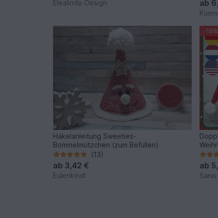
ab
6
Elealinda-Design
Kuema
-15%
Häkelanleitung Sweeties-
Doppe
Bommelmützchen (zum Befüllen)
Weih
(13)
ab
3,42 €
ab
5
Eulenkindl
Sanis