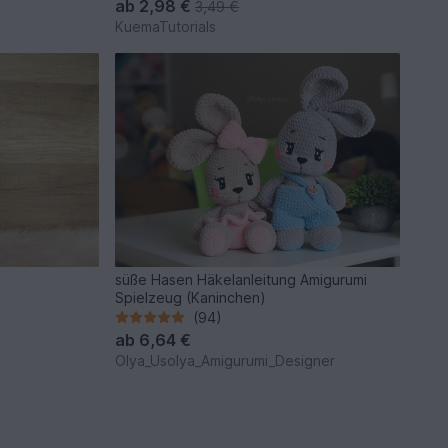
ab
2,98 €
3,49 €
KuemaTutorials
süße Hasen Häkelanleitung Amigurumi
Spielzeug (Kaninchen)
(94)
ab
6,64 €
Olya_Usolya_Amigurumi_Designer