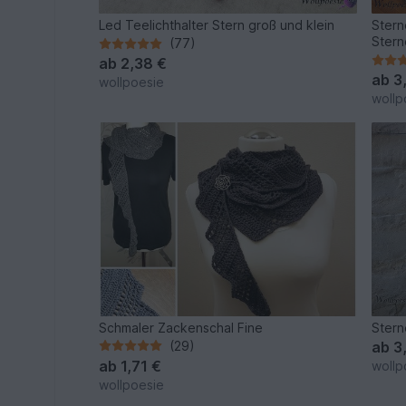
Led Teelichthalter Stern groß und klein
Stern
Ster
(77)
ab
2,38 €
ab
3
wollpoesie
wollp
Schmaler Zackenschal Fine
Stern
(29)
ab
3
ab
1,71 €
wollp
wollpoesie