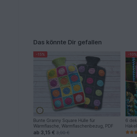
Das könnte Dir gefallen
-15%
-10%
Bunte Granny Square Hülle für
6 dek
Wärmflasche, Wärmflaschenbezug, PDF
Häkel
ab
3,15 €
3,90 €