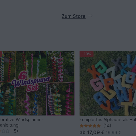
Zum Store
-10%
orative Windspinner -
komplettes Alphabet als Hä
anleitung
(14)
(5)
ab
17,09 €
19,99 €