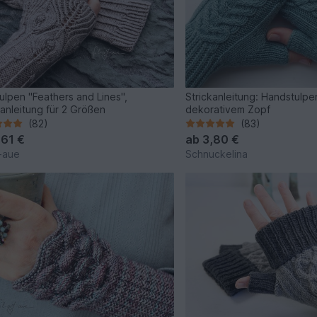
ulpen "Feathers and Lines",
Strickanleitung: Handstulpe
kanleitung für 2 Größen
dekorativem Zopf
(82)
(83)
,61 €
ab
3,80 €
t-aue
Schnuckelina