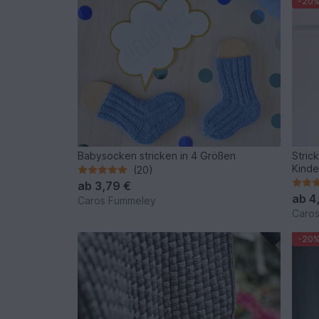
-20
Babysocken stricken in 4 Größen
Stric
Kinde
(20)
ab
3,79 €
ab
4
Caros Fummeley
Caro
-20