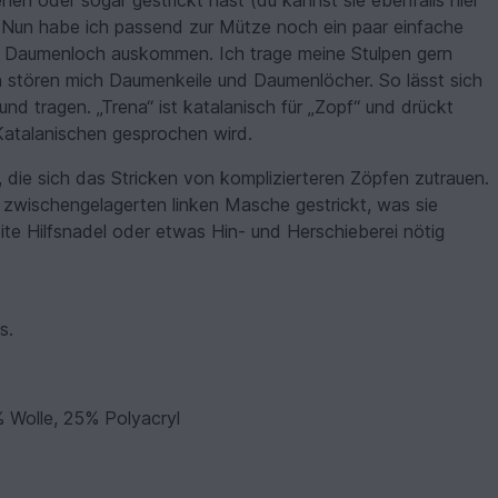
ehen oder sogar gestrickt hast (du kannst sie ebenfalls hier
 Nun habe ich passend zur Mütze noch ein paar einfache
e Daumenloch auskommen. Ich trage meine Stulpen gern
n stören mich Daumenkeile und Daumenlöcher. So lässt sich
und tragen. „Trena“ ist katalanisch für „Zopf“ und drückt
 Katalanischen gesprochen wird.
, die sich das Stricken von komplizierteren Zöpfen zutrauen.
r zwischengelagerten linken Masche gestrickt, was sie
eite Hilfsnadel oder etwas Hin- und Herschieberei nötig
s.
 Wolle, 25% Polyacryl