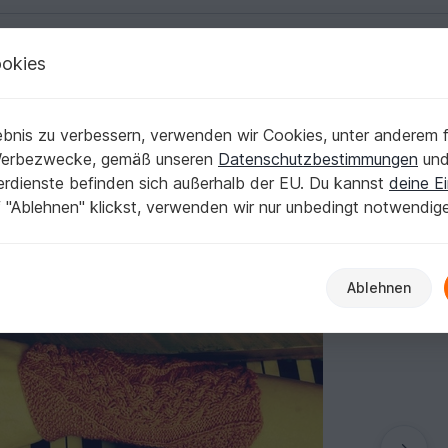
okies
Deutsch | € (EUR)
Kostenlose Anleit
stulpen
bnis zu verbessern, verwenden wir Cookies, unter anderem f
us Sockenwolle
Werbezwecke, gemäß unseren
Datenschutzbestimmungen
un
nerdienste befinden sich außerhalb der EU. Du kannst
deine Ei
 "Ablehnen" klickst, verwenden wir nur unbedingt notwendig
Ablehnen