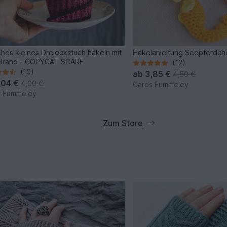
ches kleines Dreieckstuch häkeln mit
Häkelanleitung Seepferdch
elrand - COPYCAT SCARF
(12)
(10)
ab
3,85 €
4,50 €
,04 €
4,00 €
Caros Fummeley
s Fummeley
Zum Store