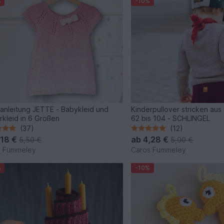
%
-10%
kanleitung JETTE - Babykleid und
Kinderpullover stricken aus
rkleid in 6 Größen
62 bis 104 - SCHLINGEL
(37)
(12)
,18 €
ab
4,28 €
5,50 €
5,00 €
s Fummeley
Caros Fummeley
%
-10%