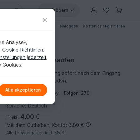
Stöbern
ungen
Anleitungen mit Rabatt
einloggen
Kostenlos registrieren
ür Analyse-,
d
Cookie Richtlinien
.
nstellungen jederzeit
Strickanleitung kaufen
e Cookies.
Du kannst die Anleitung sofort nach dem Eingang
der Zahlung herunterladen.
Alle akzeptieren
Autor:
Caros Fummeley
Folgen
270
Sprache: Deutsch
4,00 €
Preis:
Mit dem Guthaben-Konto: 3,80 €
Alle Preisangaben inkl. MwSt.