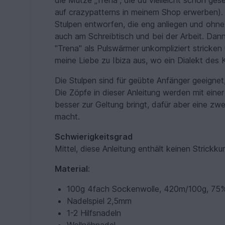
die Mütze „Trena“, die du vielleicht schon ges
auf crazypatterns in meinem Shop erwerben).
Stulpen entworfen, die eng anliegen und ohn
auch am Schreibtisch und bei der Arbeit. Dan
"Trena" als Pulswärmer unkompliziert stricken 
meine Liebe zu Ibiza aus, wo ein Dialekt des
Die Stulpen sind für geübte Anfänger geeignet
Die Zöpfe in dieser Anleitung werden mit eine
besser zur Geltung bringt, dafür aber eine zw
macht.
Schwierigkeitsgrad
Mittel, diese Anleitung enthält keinen Strickkur
Material
:
100g 4fach Sockenwolle, 420m/100g, 75%
Nadelspiel 2,5mm
1-2 Hilfsnadeln