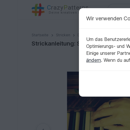
C
razy
P
atterns
Deine kreativen Ideen
Wir verwenden Co
Strickanleitung: Stulpen "Trena" aus Sockenwolle
Startseite
Stricken
Damen
Handschuhe & Arm
Um das Benutzererle
Strickanleitung: Stulpen "Trena" a
Optimierungs- und 
Einige unserer Part
ändern
. Wenn du auf