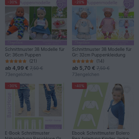
-30%
-20%
Schnittmuster 38 Modelle für
Schnittmuster 38 Modelle für
Gr: 36cm Puppen
Gr: 32cm Puppenkleidung
(21)
(14)
ab
4,99 €
ab
5,70 €
7,50 €
7,50 €
73engelchen
73engelchen
-30%
-40%
E-Book Schnittmuster
Ebook Schnittmuster Bolero
Nähanleitung BasicHose Gr.
Bea Anleitung Kinder Jacke