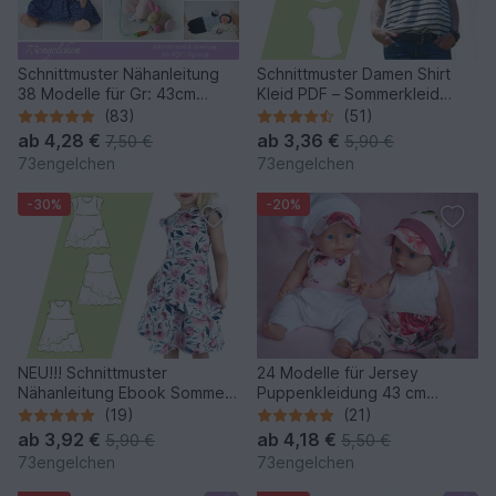
Schnittmuster Nähanleitung
Schnittmuster Damen Shirt
38 Modelle für Gr: 43cm
Kleid PDF – Sommerkleid
Puppen - Puppenkleidung
nähen 32–48
(83)
(51)
ab
4,28 €
ab
3,36 €
7,50 €
5,90 €
73engelchen
73engelchen
-30%
-20%
NEU!!! Schnittmuster
24 Modelle für Jersey
Nähanleitung Ebook Sommer
Puppenkleidung 43 cm
Jerseykleid mit Beamer Datei
Puppen mit Schultüte
(19)
(21)
ab
3,92 €
ab
4,18 €
5,90 €
5,50 €
73engelchen
73engelchen