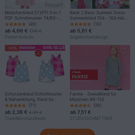
Mädchenkleid STEFFI 3-in-1
Back 2 Basic Summer Dress
PDF-Schnittmuster 74/80–
Sommerkleid 104 - 164 inkl.
146/152
A0
(46)
(10)
ab
4,66 €
ab
5,61 €
7,00 €
Patternforkids
Engelinchendesign
-50%
Schürzenkleid Schnittmuster
Fannie - Sweatkleid für
& Nähanleitung, Kleid für
Mädchen 86-152
Kinder und Babys
(71)
(28)
ab
2,38 €
ab
7,51 €
4,99 €
TrashMonstarzBerlin
STUDIOSCHNITTREIF