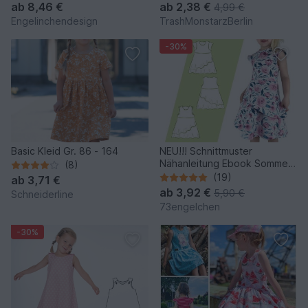
ab
8,46 €
ab
2,38 €
4,99 €
Engelinchendesign
TrashMonstarzBerlin
-30%
Basic Kleid Gr. 86 - 164
NEU!!! Schnittmuster
Nähanleitung Ebook Sommer
(8)
Jerseykleid mit Beamer Datei
(19)
ab
3,71 €
ab
3,92 €
5,90 €
Schneiderline
73engelchen
-30%