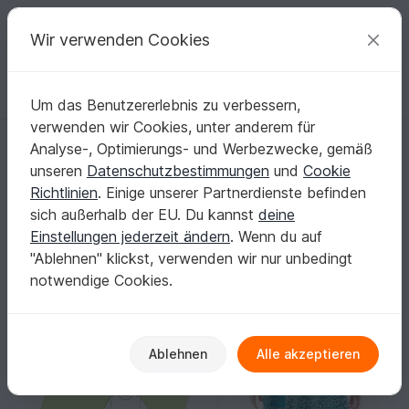
C
razy
P
atterns
Deine kreativen Ideen
Wir verwenden Cookies
Um das Benutzererlebnis zu verbessern,
Deutsch | € (EUR)
einloggen
Kostenlos registrieren
verwenden wir Cookies, unter anderem für
Drehkleid Schnittmuster u. Anleitung Jerseykleid Maje
Startseite
Nähen
Kinder
Kleider
Analyse-, Optimierungs- und Werbezwecke, gemäß
Drehkleid Schnittmuster u. Anleitung
unseren
Datenschutzbestimmungen
und
Cookie
Jerseykleid Maje
Richtlinien
. Einige unserer Partnerdienste befinden
sich außerhalb der EU. Du kannst
deine
Einstellungen jederzeit ändern
. Wenn du auf
"Ablehnen" klickst, verwenden wir nur unbedingt
notwendige Cookies.
Ablehnen
Alle akzeptieren