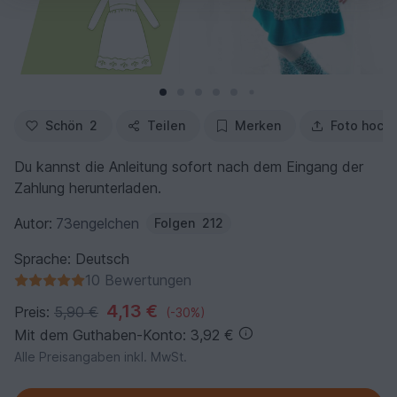
Schön
2
Teilen
Merken
Foto hoch
Du kannst die Anleitung sofort nach dem Eingang der
Zahlung herunterladen.
Autor:
73engelchen
Folgen
212
Sprache: Deutsch
10 Bewertungen
4,13 €
Preis:
5,90 €
(-30%)
Mit dem Guthaben-Konto: 3,92 €
Alle Preisangaben inkl. MwSt.