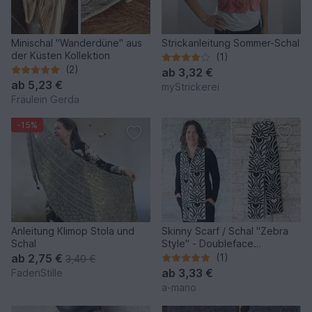
Minischal "Wanderdüne" aus
Strickanleitung Sommer-Schal
der Küsten Kollektion
(1)
(2)
ab
3,32 €
ab
5,23 €
myStrickerei
Fräulein Gerda
-15%
Anleitung Klimop Stola und
Skinny Scarf / Schal "Zebra
Schal
Style" - Doubleface
Strickanleitung
ab
2,75 €
(1)
3,40 €
ab
3,33 €
FadenStille
a-mano