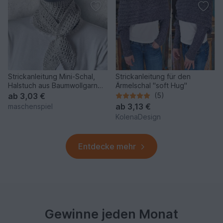
Strickanleitung Mini-Schal,
Strickanleitung für den
Halstuch aus Baumwollgarn
Ärmelschal "soft Hug"
mit Lochmuster #385
ab
3,03 €
(5)
ab
3,13 €
maschenspiel
KolenaDesign
Entdecke mehr
Gewinne jeden Monat