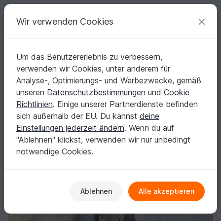
C
razy
P
atterns
Deine kreativen Ideen
Wir verwenden Cookies
Um das Benutzererlebnis zu verbessern,
Deutsch | € (EUR)
einloggen
Kostenlos registrieren
verwenden wir Cookies, unter anderem für
Kono, gestrickt und gehäkelt
Startseite
Stricken
Schals
Weitere Schals
Analyse-, Optimierungs- und Werbezwecke, gemäß
Kono, gestrickt und gehäkelt
unseren
Datenschutzbestimmungen
und
Cookie
Richtlinien
. Einige unserer Partnerdienste befinden
sich außerhalb der EU. Du kannst
deine
Einstellungen jederzeit ändern
. Wenn du auf
"Ablehnen" klickst, verwenden wir nur unbedingt
notwendige Cookies.
Ablehnen
Alle akzeptieren