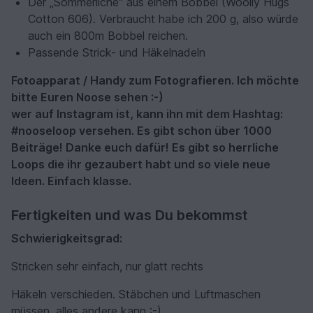
Der „Sommerliche“ aus einem Bobbel (Woolly Hugs
Cotton 606). Verbraucht habe ich 200 g, also würde
auch ein 800m Bobbel reichen.
Passende Strick- und Häkelnadeln
Fotoapparat / Handy zum Fotografieren. Ich möchte
bitte Euren Noose sehen :-)
wer auf Instagram ist, kann ihn mit dem Hashtag:
#nooseloop versehen. Es gibt schon über 1000
Beiträge! Danke euch dafür! Es gibt so herrliche
Loops die ihr gezaubert habt und so viele neue
Ideen. Einfach klasse.
Fertigkeiten und was Du bekommst
Schwierigkeitsgrad:
Stricken sehr einfach, nur glatt rechts
Häkeln verschieden. Stäbchen und Luftmaschen
müssen, alles andere kann :-)