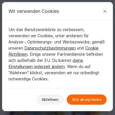
C
razy
P
atterns
Deine kreativen Ideen
Wir verwenden Cookies
Um das Benutzererlebnis zu verbessern,
Deutsch | € (EUR)
einloggen
Kostenlos registrieren
verwenden wir Cookies, unter anderem für
Noose, der Knotenloop + Noose, der Warme
Startseite
Stricken
Schals
Loops
Analyse-, Optimierungs- und Werbezwecke, gemäß
Noose, der Knotenloop + Noose, der Warme
unseren
Datenschutzbestimmungen
und
Cookie
Richtlinien
. Einige unserer Partnerdienste befinden
sich außerhalb der EU. Du kannst
deine
Einstellungen jederzeit ändern
. Wenn du auf
"Ablehnen" klickst, verwenden wir nur unbedingt
notwendige Cookies.
Ablehnen
Alle akzeptieren