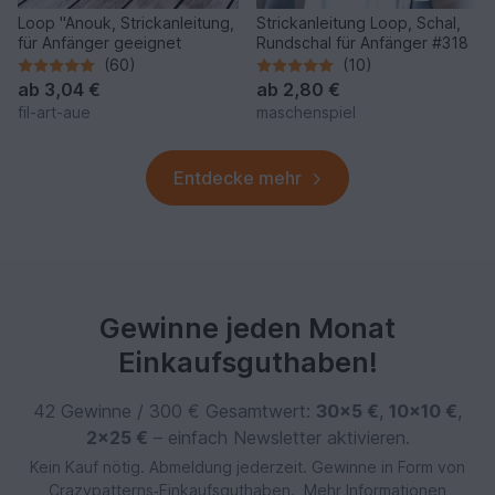
Loop "Anouk, Strickanleitung,
Strickanleitung Loop, Schal,
für Anfänger geeignet
Rundschal für Anfänger #318
(60)
(10)
ab
3,04 €
ab
2,80 €
fil-art-aue
maschenspiel
Entdecke mehr
Gewinne jeden Monat
Einkaufsguthaben!
42 Gewinne / 300 € Gesamtwert:
30×5 €
,
10×10 €
,
2×25 €
– einfach Newsletter aktivieren.
Kein Kauf nötig. Abmeldung jederzeit. Gewinne in Form von
Crazypatterns‑Einkaufsguthaben.
Mehr Informationen