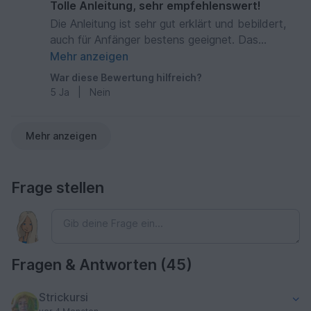
Tolle Anleitung, sehr empfehlenswert!
Die Anleitung ist sehr gut erklärt und bebildert,
auch für Anfänger bestens geeignet. Das
Ergebnis ist wunderschön, ich wurde schon oft
Mehr anzeigen
darauf angesprochen und bewundert. Eine super
War diese Bewertung hilfreich?
Reste-Verwertung und vielseitig kombinierbar.
5
Ja
|
Nein
Sehr schön sind auch die Tipps und Hinweise
dazu, wie man das Teil individuell dekorieren und
persönlicher gestalten kann.
Mehr anzeigen
Frage stellen
Fragen & Antworten (45)
Strickursi