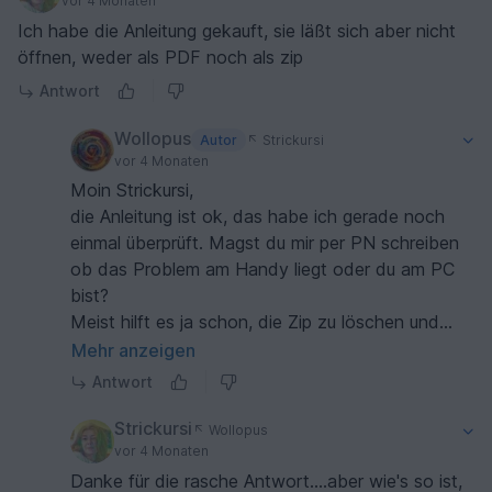
vor 4 Monaten
Ich habe die Anleitung gekauft, sie läßt sich aber nicht
öffnen, weder als PDF noch als zip
Antwort
Wollopus
Autor
Strickursi
vor 4 Monaten
Moin Strickursi,
die Anleitung ist ok, das habe ich gerade noch
einmal überprüft. Magst du mir per PN schreiben
ob das Problem am Handy liegt oder du am PC
bist?
Meist hilft es ja schon, die Zip zu löschen und
noch einmal ganz frisch herunter zu laden.
Mehr anzeigen
Grüße
Antwort
Marion
Strickursi
Wollopus
vor 4 Monaten
Danke für die rasche Antwort....aber wie's so ist,