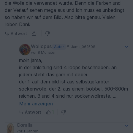
die Wolle die verwendet wurde. Denn die Farben und
der Verlauf sehen mega aus und ich muss es unbedingt
so haben wir auf dem Bild. Also bitte genau. Vielen
lieben Dank
Antwort
Wollopus
Autor
Jama_062508
vor 8 Monaten
moin jama,
in der anleitung sind 4 loops beschrieben. an
jedem steht das garn mit dabei.
der 1. auf dem bild ist aus selbstgefärbter
sockenwolle. der 2. aus einem bobbel, 500-800m
reichen. 3 und 4 sind nur sockenwollreste.
such mal auf instagram nach #noosekal. dann
Mehr anzeigen
hast 1000 verschiedene :-D
Antwort
1
ganz genau wirst du ausser dem mit dem bobbel
(woolly hugs coton) keine hinbekommen. und
Coralla
genau das ist ja das interessante daran, du hast
vor 1 Jahren