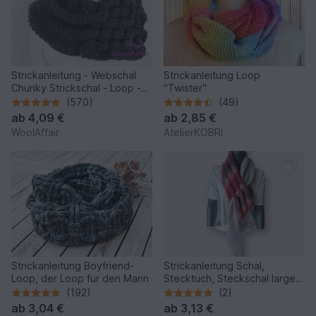
Strickanleitung - Webschal
Strickanleitung Loop
Chunky Strickschal - Loop -
"Twister"
No.111
(570)
(49)
ab
4,09 €
ab
2,85 €
WoolAffair
AtelierKOBRI
Strickanleitung Boyfriend-
Strickanleitung Schal,
Loop, der Loop für den Mann
Stecktuch, Steckschal large,
Neckwarmer, #330
(192)
(2)
ab
3,04 €
ab
3,13 €