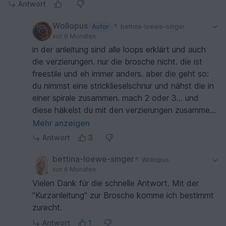
Antwort
Wollopus
Autor
bettina-loewe-singer
vor 6 Monaten
in der anleitung sind alle loops erklärt und auch
die verzierungen. nur die brosche nicht. die ist
freestile und eh immer anders. aber die geht so:
du nimmst eine stricklieselschnur und nähst die in
einer spirale zusammen. mach 2 oder 3... und
diese häkelst du mit den verzierungen zusammen.
hinten eine nadel für broschen dran und fertig :-)
Mehr anzeigen
besonders schön mit den wuschledingern...
Antwort
3
korallen
bettina-loewe-singer
Wollopus
vor 6 Monaten
Vielen Dank für die schnelle Antwort. Mit der
"Kurzanleitung" zur Brosche komme ich bestimmt
zurecht.
Antwort
1