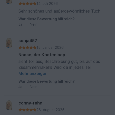
14. Juli 2026
Sehr schönes und außergewöhnliches Tuch
War diese Bewertung hilfreich?
Ja
|
Nein
sonja457
15. Januar 2026
Noose, der Knotenloop
sieht toll aus, Beschreibung gut, bis auf das
Zusammenhäkeln! Wird da in jedes Teil
abwechselnd das Stäbchen und die Luftmasche
Mehr anzeigen
gehäkelt, dass diese beiden Teile verbindet?
War diese Bewertung hilfreich?
Vielleicht könnten sie mir ja eine nachricht
Ja
|
Nein
zukommen lassen. Gruiß Sonja
conny-rahn
26. August 2025