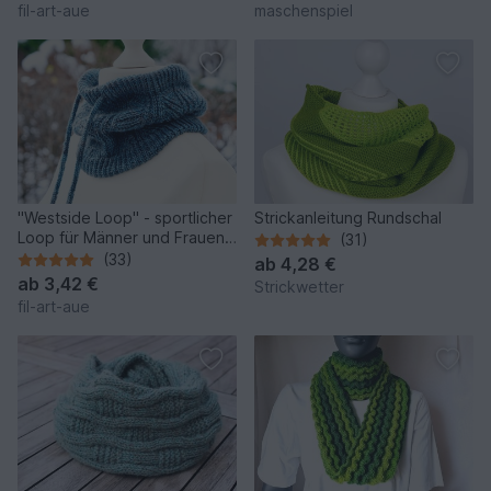
fil-art-aue
maschenspiel
"Westside Loop" - sportlicher
Strickanleitung Rundschal
Loop für Männer und Frauen,
(31)
Strickanleitung
(33)
ab
4,28 €
ab
3,42 €
Strickwetter
fil-art-aue