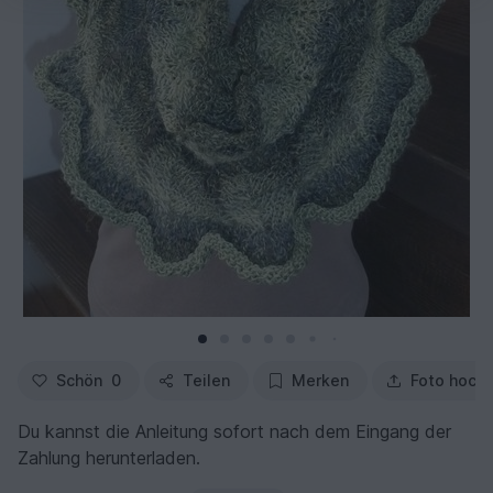
Schön
0
Teilen
Merken
Foto hoch
Du kannst die Anleitung sofort nach dem Eingang der
Zahlung herunterladen.