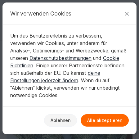
C
razy
P
atterns
Deine kreativen Ideen
Wir verwenden Cookies
Um das Benutzererlebnis zu verbessern,
Deutsch | € (EUR)
einloggen
Kostenlos registrieren
verwenden wir Cookies, unter anderem für
Loop "Green Star"
Startseite
Stricken
Schals
Loops
Analyse-, Optimierungs- und Werbezwecke, gemäß
Loop "Green Star"
unseren
Datenschutzbestimmungen
und
Cookie
Richtlinien
. Einige unserer Partnerdienste befinden
sich außerhalb der EU. Du kannst
deine
Einstellungen jederzeit ändern
. Wenn du auf
"Ablehnen" klickst, verwenden wir nur unbedingt
notwendige Cookies.
Ablehnen
Alle akzeptieren