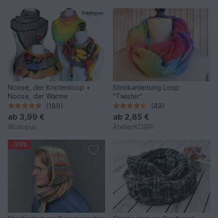
Noose, der Knotenloop +
Strickanleitung Loop
Noose, der Warme
"Twister"
(189)
(49)
ab
3,99 €
ab
2,85 €
Wollopus
AtelierKOBRI
-25%