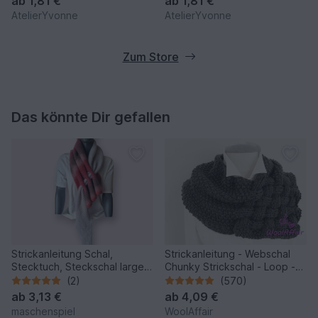
ab
1,81 €
ab
1,81 €
AtelierYvonne
AtelierYvonne
Zum Store
Das könnte Dir gefallen
Strickanleitung Schal,
Strickanleitung - Webschal
Stecktuch, Steckschal large,
Chunky Strickschal - Loop -
Neckwarmer, #330
No.111
(2)
(570)
ab
3,13 €
ab
4,09 €
maschenspiel
WoolAffair