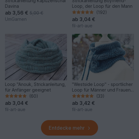
Strickanleitung Kapuzenschal
Strickanleitung Boyfriend-
Davina
Loop, der Loop für den Mann
ab
3,56 €
(192)
5,00 €
ab
3,04 €
UmGarnen
fil-art-aue
Loop "Anouk, Strickanleitung,
"Westside Loop" - sportlicher
für Anfänger geeignet
Loop für Männer und Frauen,
Strickanleitung
(60)
(33)
ab
3,04 €
ab
3,42 €
fil-art-aue
fil-art-aue
Entdecke mehr