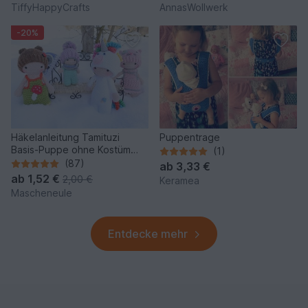
TiffyHappyCrafts
AnnasWollwerk
-20%
Häkelanleitung Tamituzi
Puppentrage
Basis-Puppe ohne Kostüm
(1)
ÜBERARBEITET
(87)
ab
3,33 €
ab
1,52 €
2,00 €
Keramea
Mascheneule
Entdecke mehr