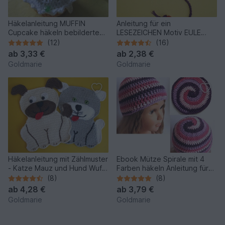
Häkelanleitung MUFFIN
Anleitung für ein
Cupcake häkeln bebilderte
LESEZEICHEN Motiv EULE
ANLEITUNG für ein
häkeln
(12)
(16)
Nadelkissen
ab
3,33 €
ab
2,38 €
Goldmarie
Goldmarie
Häkelanleitung mit Zählmuster
Ebook Mütze Spirale mit 4
- Katze Mauz und Hund Wuff
Farben häkeln Anleitung für
- als Topflappen oder Deko
eine Häkelmütze / Beanie mit
(8)
(8)
Wirbel
ab
4,28 €
ab
3,79 €
Goldmarie
Goldmarie