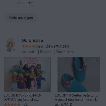
Ja
|
Nein
Mehr anzeigen
Goldmarie
261 Bewertungen
Kontakt
|
Folgen
|
Zum Store
EBOOK KASPERPUPPEN
EBOOK 16 Seiten Anleitung
HÄKELN ausführliche
Hausschuhe häkeln und filzen
Häkelanleitung für 10
GR 38 / 39 die GR 36 37 40
(32)
ab
4,74 €