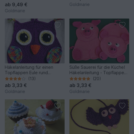
Kasperpuppen
41 42 43 44 45 sind in einer
ab
9,49 €
Goldmarie
Schritt-für-Schritt Tabelle
Goldmarie
beigefügt
Häkelanleitung für einen
Süße Sauerei für die Küche!
Topflappen Eule rund
Häkelanleitung - Topflappen
gehäkelt inkl. Zunahmetabelle
- Wandbild - Dekoration /
(13)
(20)
blitzschnell und einfach
Ebook Schwein Pinkie und
ab
3,33 €
ab
3,33 €
Purzel
Goldmarie
Goldmarie