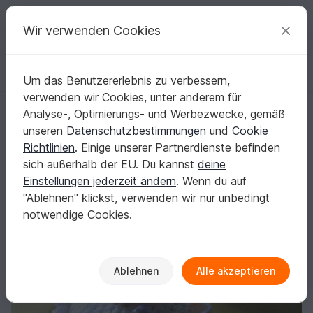
C
razy
P
atterns
Deine kreativen Ideen
Wir verwenden Cookies
Um das Benutzererlebnis zu verbessern,
Deutsch | € (EUR)
einloggen
Kostenlos registrieren
verwenden wir Cookies, unter anderem für
Häkelanleitung MUFFIN Cupcake häkeln bebilderte ANLEITUNG für ein
Startseite
Häkeln
Kinder
Kinderspielzeug
Analyse-, Optimierungs- und Werbezwecke, gemäß
Häkelanleitung MUFFIN Cupcake häkeln
unseren
Datenschutzbestimmungen
und
Cookie
bebilderte ANLEITUNG für ein Nadelkissen
Richtlinien
. Einige unserer Partnerdienste befinden
sich außerhalb der EU. Du kannst
deine
Einstellungen jederzeit ändern
. Wenn du auf
"Ablehnen" klickst, verwenden wir nur unbedingt
notwendige Cookies.
Ablehnen
Alle akzeptieren