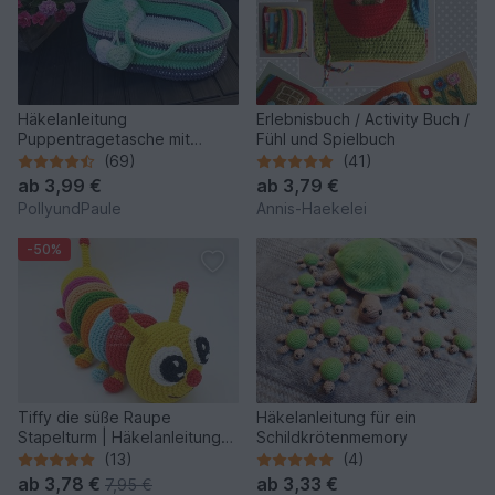
Häkelanleitung
Erlebnisbuch / Activity Buch /
Puppentragetasche mit
Fühl und Spielbuch
Babydecke & Kissen
(69)
(41)
ab
3,99 €
ab
3,79 €
PollyundPaule
Annis-Haekelei
-50%
Tiffy die süße Raupe
Häkelanleitung für ein
Stapelturm | Häkelanleitung
Schildkrötenmemory
PDF
(13)
(4)
ab
3,78 €
ab
3,33 €
7,95 €