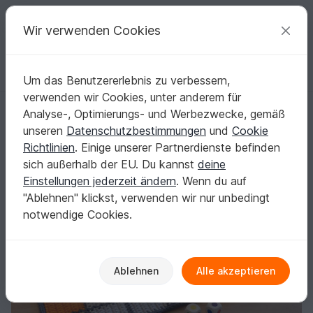
C
razy
P
atterns
Deine kreativen Ideen
Wir verwenden Cookies
Um das Benutzererlebnis zu verbessern,
Deutsch | € (EUR)
einloggen
Kostenlos registrieren
verwenden wir Cookies, unter anderem für
Häkelanleitung für ein lustiges Kinderspiel "Schneckenrennen"
Startseite
Häkeln
Kinder
Kinderspielzeug
Analyse-, Optimierungs- und Werbezwecke, gemäß
Häkelanleitung für ein lustiges Kinderspiel
unseren
Datenschutzbestimmungen
und
Cookie
"Schneckenrennen"
Richtlinien
. Einige unserer Partnerdienste befinden
sich außerhalb der EU. Du kannst
deine
Einstellungen jederzeit ändern
. Wenn du auf
"Ablehnen" klickst, verwenden wir nur unbedingt
notwendige Cookies.
Ablehnen
Alle akzeptieren