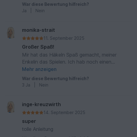
War diese Bewertung hilfreich?
Ja
|
Nein
monika-strait
11. September 2025
Großer Spaß!
Mir hat das Häkeln Spaß gemacht, meiner
Enkelin das Spielen. Ich hab noch einen
Schlaufenrand rumgehäkelt, damit man es mit
Mehr anzeigen
einer Schnur zusammenraffen kann, als
War diese Bewertung hilfreich?
Säckchen.
3
Ja
|
Nein
inge-kreuzwirth
14. September 2025
super
tolle Anleitung