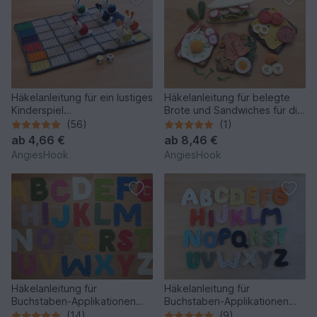
Häkelanleitung für ein lustiges
Häkelanleitung für belegte
Kinderspiel
Brote und Sandwiches für die
"Schneckenrennen"
Kinderküche
(56)
(1)
ab
4,66 €
ab
8,46 €
AngiesHook
AngiesHook
Häkelanleitung für
Häkelanleitung für
Buchstaben-Applikationen
Buchstaben-Applikationen
von A-Z
von A-Z
(14)
(9)