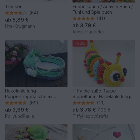
Trecker
Erlebnisbuch / Activity Buch /
Fühl und Spielbuch
(64)
(41)
ab
5,89 €
ab
3,79 €
Ute-Krugmann
Annis-Haekelei
-50%
Häkelanleitung
Tiffy die süße Raupe
Puppentragetasche mit
Stapelturm | Häkelanleitung
Babydecke & Kissen
PDF
(69)
(13)
ab
3,99 €
ab
3,78 €
7,95 €
PollyundPaule
TiffyHappyCrafts