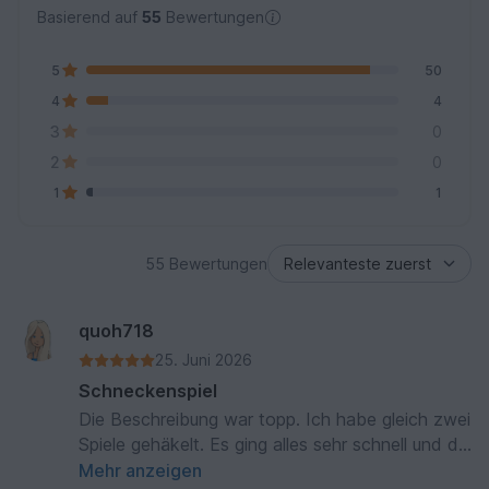
Basierend auf
55
Bewertungen
5
50
4
4
3
0
2
0
1
1
55 Bewertungen
quoh718
25. Juni 2026
Schneckenspiel
Die Beschreibung war topp. Ich habe gleich zwei
Spiele gehäkelt. Es ging alles sehr schnell und die
Kinder waren begeistert.
Mehr anzeigen