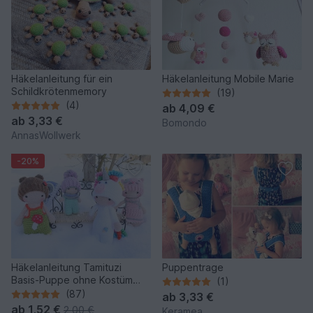
Häkelanleitung für ein
Häkelanleitung Mobile Marie
Schildkrötenmemory
(19)
(4)
ab
4,09 €
ab
3,33 €
Bomondo
AnnasWollwerk
-20%
Häkelanleitung Tamituzi
Puppentrage
Basis-Puppe ohne Kostüm
(1)
ÜBERARBEITET
(87)
ab
3,33 €
ab
1,52 €
2,00 €
Keramea