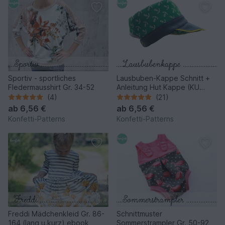
Sportiv - sportliches
Lausbuben-Kappe Schnitt +
Fledermausshirt Gr. 34-52
Anleitung Hut Kappe (KU
35cm bis 58cm)
(4)
(21)
ab
6,56 €
ab
6,56 €
Konfetti-Patterns
Konfetti-Patterns
Freddi Mädchenkleid Gr. 86-
Schnittmuster
164 (lang u.kurz) ebook
Sommerstrampler Gr. 50-92