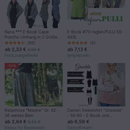
Nana *** E-Book Cape
E-Book #70 raglan.PULLI XS-
Poncho Umhang in 3 Größen
XXXL
XS/S bis XL/XXL Nähanleitung
(56)
(5)
mit Schnittmuster Nähen
ab
2,33 €
ab
7,13 €
4,90 €
leicht und schnell! von
FirstLoungeBerlin
lenipepunkt
firstloungeberlin
-50%
Relaxhose "Maybe" Gr. 42 -
Damen Sweatshirt "Griselda"
56 weites Bein
- 34-60 - E-Book und
Nähanleitung
ab
2,64 €
ab
6,56 €
5,55 €
Basics by Boerlinerin
SannyKreativ