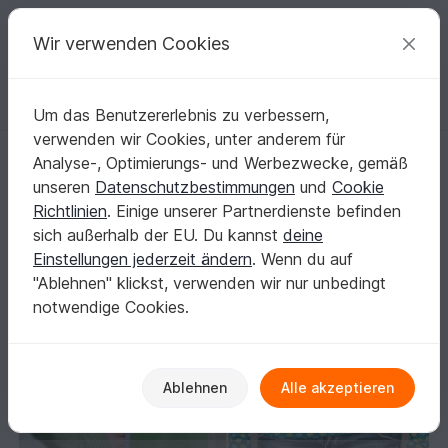
C
razy
P
atterns
Deine kreativen Ideen
Wir verwenden Cookies
Um das Benutzererlebnis zu verbessern,
Deutsch | € (EUR)
einloggen
Kostenlos registrieren
verwenden wir Cookies, unter anderem für
Kragenhoodie Anleitung + Schnitt Gr. 34-48
Startseite
Nähen
Damen
Outerwear
Analyse-, Optimierungs- und Werbezwecke, gemäß
Kragenhoodie Anleitung + Schnitt Gr. 34-48
unseren
Datenschutzbestimmungen
und
Cookie
Richtlinien
. Einige unserer Partnerdienste befinden
sich außerhalb der EU. Du kannst
deine
Einstellungen jederzeit ändern
. Wenn du auf
"Ablehnen" klickst, verwenden wir nur unbedingt
notwendige Cookies.
Ablehnen
Alle akzeptieren