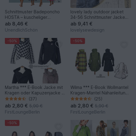
Schnittmuster Badeponcho
lovely lady outdoor jacket
HOSTA – kuscheliger
34-56 Schnittmuster Jacke
Badeponcho von XXS - XL
Weste Mantel Softshell
ab
8,46 €
ab
9,41 €
UnendlichSchön
lovelysewdesign
-50%
-50%
Martha *** E-Book Jacke mit
Wilma *** E-Book Wollmantel
Kragen oder Kapuzenjacke in
Kragen-Mantel Nähanleitung
5 Größen XS-XXL
mit Schnittmuster in 6 Größen
(37)
(25)
Nähanleitung mit
XS-XXL Design von
ab
2,80 €
ab
2,80 €
5,90 €
5,90 €
Schnittmuster Design von
firstloungeberlin
FirstLoungeBerlin
FirstLoungeBerlin
firstloungeberlin
-50%