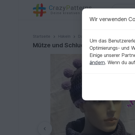
C
razy
P
atterns
Deine kreativen Ideen
Wir verwenden Co
Mütze und Schluckaufloop Das Bommelset „Kinderleic
Startseite
Häkeln
Damen
Sets für Damen
Um das Benutzererle
Mütze und Schluckaufloop Das Bom
Optimierungs- und 
Einige unserer Part
ändern
. Wenn du auf