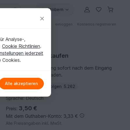
Stöbern
ungen
Anleitungen mit Rabatt
einloggen
Kostenlos registrieren
ür Analyse-,
d
Cookie Richtlinien
.
nstellungen jederzeit
Häkelanleitung kaufen
e Cookies.
Du kannst die Anleitung sofort nach dem Eingang
der Zahlung herunterladen.
Alle akzeptieren
Autor:
Petra Perle
Folgen
5.262
Sprache: Deutsch
3,50 €
Preis:
Mit dem Guthaben-Konto: 3,33 €
Alle Preisangaben inkl. MwSt.