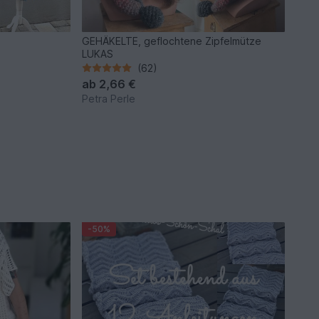
e
GEHÄKELTE, geflochtene Zipfelmütze
LUKAS
(62)
ab
2,66 €
Petra Perle
-50%