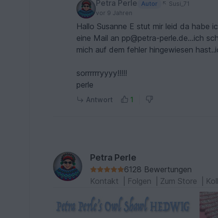
Petra Perle
Autor
Susi_71
vor 9 Jahren
Hallo Susanne E stut mir leid da habe ich tatsächlich einen Fehler gemacht...bitte schicke mir Doch
eine Mail an pp@petra-perle.de...ich schicke heute Nacht noch die Anleitung los und danke Dass Du
mich auf dem fehler hingewiesen hast..i
sorrrrrryyyy!!!!!
perle
Antwort
1
Petra Perle
6128 Bewertungen
Kontakt
|
Folgen
|
Zum Store
|
Kol