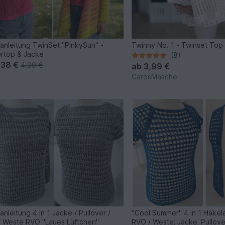
anleitung TwinSet "PinkySun" -
Twinny No. 1 - Twinset Top 
rtop & Jacke
(8)
,38 €
4,99 €
ab
3,99 €
CarosMasche
anleitung 4 in 1 Jacke / Pullover /
"Cool Summer" 4 in 1 Häkela
 / Weste RVO "Laues Lüftchen"
RVO / Weste; Jacke; Pullover