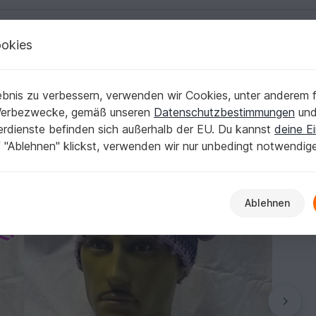
okies
Deutsch | € (EUR)
Kostenlose Anleit
ht“
bnis zu verbessern, verwenden wir Cookies, unter anderem f
melset „Kinderleicht“
Werbezwecke, gemäß unseren
Datenschutzbestimmungen
un
nerdienste befinden sich außerhalb der EU. Du kannst
deine Ei
 "Ablehnen" klickst, verwenden wir nur unbedingt notwendig
Ablehnen