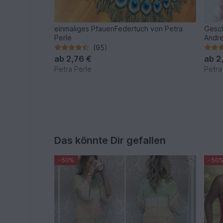
einmaliges PfauenFedertuch von Petra
Gesc
Perle
Andr
(95)
ab
2,76 €
ab
2
Petra Perle
Petra
Das könnte Dir gefallen
-50%
-50