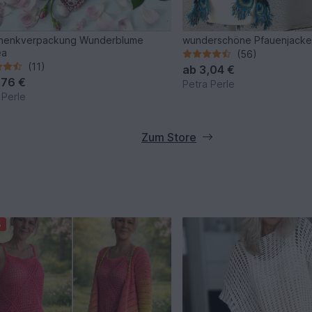
henkverpackung Wunderblume
wunderschöne Pfauenjack
ea
(56)
(11)
ab
3,04 €
,76 €
Petra Perle
 Perle
Zum Store
%