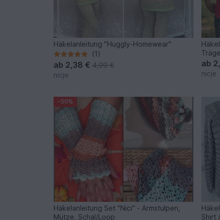
Häkelanleitung "Huggly-Homewear"
Häkel
Träge
(1)
ab
2
ab
2,38 €
4,99 €
nicje
nicje
-50%
Häkelanleitung Set "Nici" - Armstulpen,
Häkel
Mütze, Schal/Loop
Shirt