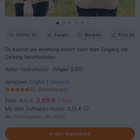
Schön
17
Teilen
Merken
Foto hoch
Du kannst die Anleitung sofort nach dem Eingang der
Zahlung herunterladen.
Autor:
Haekelteufel
Folgen
2.577
Sprachen:
English
Deutsch
|
32 Bewertungen
3,69 €
Preis:
4,10 €
(-10%)
Mit dem Guthaben-Konto: 3,51 €
Alle Preisangaben inkl. MwSt.