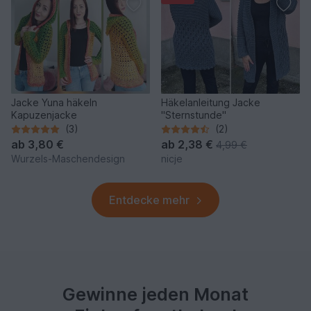
Jacke Yuna häkeln
Häkelanleitung Jacke
Kapuzenjacke
"Sternstunde"
(3)
(2)
ab
3,80 €
ab
2,38 €
4,99 €
Wurzels-Maschendesign
nicje
Entdecke mehr
Gewinne jeden Monat