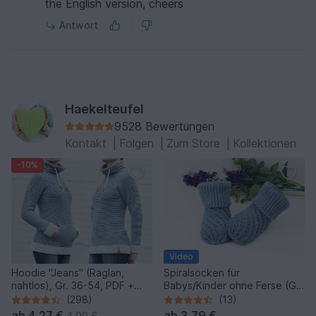
the English version, cheers
Antwort
Haekelteufel
9528 Bewertungen
Kontakt
|
Folgen
|
Zum Store
|
Kollektionen
-10%
Video
Hoodie "Jeans" (Raglan,
Spiralsocken für
nahtlos), Gr. 36-54, PDF +
Babys/Kinder ohne Ferse (Gr.
Link zum Video
50-116, veränderbar)
(298)
(13)
ab
4,27 €
ab
3,79 €
4,99 €