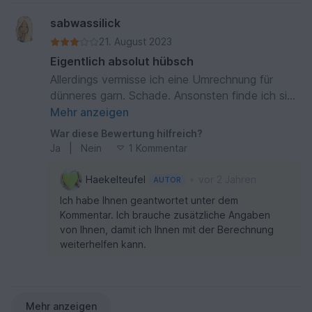
sabwassilick
21. August 2023
Eigentlich absolut hübsch
Allerdings vermisse ich eine Umrechnung für
dünneres garn. Schade. Ansonsten finde ich sie
sehr gut gemacht. Hilft mir aber trotzdem noch
Mehr anzeigen
nicht. Hoffe Sie meldet sich noch
War diese Bewertung hilfreich?
Ja
|
Nein
1 Kommentar
•
Haekelteufel
vor 2 Jahren
AUTOR
Ich habe Ihnen geantwortet unter dem
Kommentar. Ich brauche zusätzliche Angaben
von Ihnen, damit ich Ihnen mit der Berechnung
weiterhelfen kann.
Mehr anzeigen