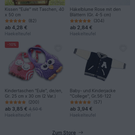
Kissen "Eule" mit Taschen, 40
Häkelblume Rose mit den
x 50 cm
Blättern (Gr. 4-5 cm)
(82)
(304)
ab
4,28 €
ab
2,84 €
Haekelteufel
Haekelteufel
-10%
Kindertaschen "Eule", de/en,
Baby- und Kinderjacke
Gr. 25 cm x 30 cm (2 Var.)
"College", Gr.56-122
(200)
(57)
ab
3,85 €
ab
3,94 €
4,50 €
Haekelteufel
Haekelteufel
Zum Store