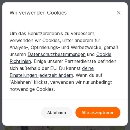
C
razy
P
atterns
Deine kreativen Ideen
Wir verwenden Cookies
Um das Benutzererlebnis zu verbessern,
Deutsch | € (EUR)
einloggen
Kostenlos registrieren
verwenden wir Cookies, unter anderem für
Weste mit Kapuze und Zopfmuster, Gr. 36-46
Startseite
Häkeln
Damen
Jacken & Westen
Analyse-, Optimierungs- und Werbezwecke, gemäß
Weste mit Kapuze und Zopfmuster, Gr. 36-46
unseren
Datenschutzbestimmungen
und
Cookie
Richtlinien
. Einige unserer Partnerdienste befinden
sich außerhalb der EU. Du kannst
deine
Einstellungen jederzeit ändern
. Wenn du auf
"Ablehnen" klickst, verwenden wir nur unbedingt
notwendige Cookies.
Ablehnen
Alle akzeptieren