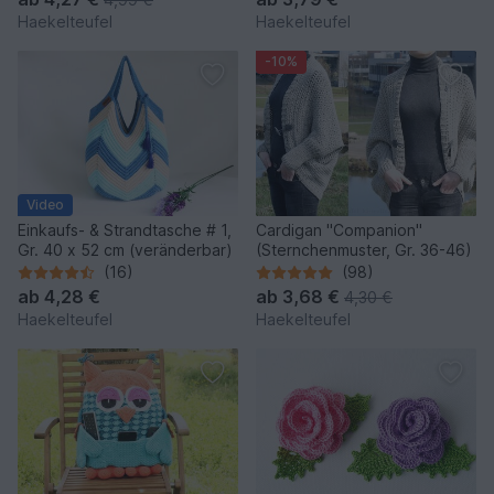
Haekelteufel
Haekelteufel
-10%
Video
Einkaufs- & Strandtasche # 1,
Cardigan "Companion"
Gr. 40 x 52 cm (veränderbar)
(Sternchenmuster, Gr. 36-46)
(16)
(98)
ab
4,28 €
ab
3,68 €
4,30 €
Haekelteufel
Haekelteufel