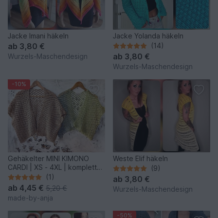
Jacke Imani häkeln
Jacke Yolanda häkeln
ab
3,80 €
(14)
ab
3,80 €
Wurzels-Maschendesign
Wurzels-Maschendesign
-10%
Gehäkelter MINI KIMONO
Weste Elif häkeln
CARDI | XS - 4XL | komplett
(9)
anpassbar
(1)
ab
3,80 €
ab
4,45 €
5,20 €
Wurzels-Maschendesign
made-by-anja
-50%