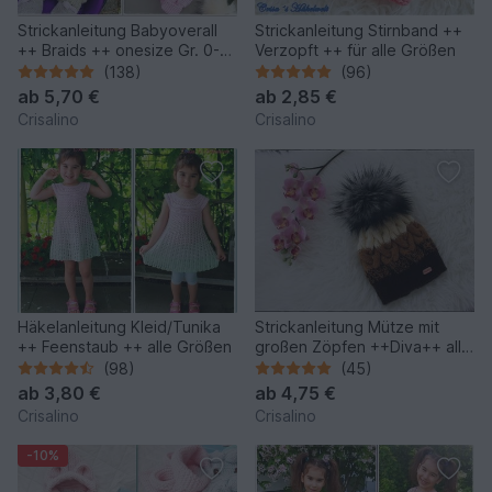
Strickanleitung Babyoverall
Strickanleitung Stirnband ++
++ Braids ++ onesize Gr. 0-6
Verzopft ++ für alle Größen
Monate
(138)
(96)
ab
5,70 €
ab
2,85 €
Crisalino
Crisalino
Häkelanleitung Kleid/Tunika
Strickanleitung Mütze mit
++ Feenstaub ++ alle Größen
großen Zöpfen ++Diva++ alle
Größen
(98)
(45)
ab
3,80 €
ab
4,75 €
Crisalino
Crisalino
-10%