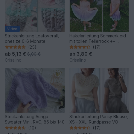
Video
Strickanleitung Leafoverall,
Häkelanleitung Sommerkleid
onesize 0-6 Monate
mit tollen Tellerrock ++
Pastellina ++ alle Größen
(25)
(17)
ab
5,13 €
ab
3,80 €
6,00 €
Crisalino
Crisalino
Strickanleitung Auriga
Strickanleitung Pansy Blouse,
Sweater Mini, RVO, 86 bis 140
XS - XXL, Rundpasse VO
(10)
(17)