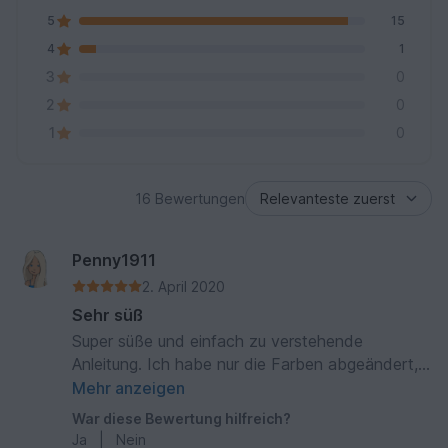
5
15
4
1
3
0
2
0
1
0
16 Bewertungen
Penny1911
2. April 2020
Sehr süß
Super süße und einfach zu verstehende
Anleitung. Ich habe nur die Farben abgeändert,
da wir einen Jungen bekommen. :)
Mehr anzeigen
War diese Bewertung hilfreich?
Ja
|
Nein