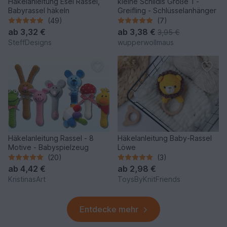
Häkelanleitung Esel Rassel,
kleine Schildis Größe 1 -
Babyrassel häkeln
Greifling - Schlüsselanhänger
(49)
(7)
ab
3,32 €
ab
3,38 €
3,95 €
SteffDesigns
wupperwollmaus
Häkelanleitung Rassel - 8
Häkelanleitung Baby-Rassel
Motive - Babyspielzeug
Löwe
(20)
(3)
ab
4,42 €
ab
2,98 €
KristinasArt
ToysByKnitFriends
Entdecke mehr