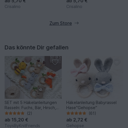
ab
5,70 €
ab
5,70 €
Crisalino
Crisalino
Zum Store
Das könnte Dir gefallen
SET mit 5 Häkelanleitungen
Häkelanleitung Babyrassel
Rasseln: Fuchs, Bär, Hirsch,
Hase"Gehopse"
Hase, Biene (PDF)
(2)
(61)
ab
15,20 €
ab
2,72 €
ToysByKnitFriends
Gehopse