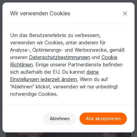
C
razy
P
atterns
Deine kreativen Ideen
Wir verwenden Cookies
Um das Benutzererlebnis zu verbessern,
Deutsch | € (EUR)
einloggen
Kostenlos registrieren
verwenden wir Cookies, unter anderem für
Schnullerkette Häkelanleitung, Hasi
Startseite
Häkeln
Babys
Greif-/Beißringe & Rasseln
Analyse-, Optimierungs- und Werbezwecke, gemäß
Schnullerkette Häkelanleitung, Hasi
unseren
Datenschutzbestimmungen
und
Cookie
Richtlinien
. Einige unserer Partnerdienste befinden
sich außerhalb der EU. Du kannst
deine
Einstellungen jederzeit ändern
. Wenn du auf
"Ablehnen" klickst, verwenden wir nur unbedingt
notwendige Cookies.
Ablehnen
Alle akzeptieren